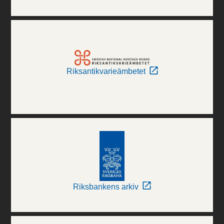
Riksantikvarieämbetet
Riksbankens arkiv