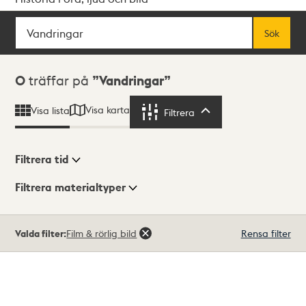
Sök
Fritextsök
Sök
Sökresultat
0
träffar på
Vandringar
Visa karta
Visa lista
Filtrera
Filtrera
Filtrera tid
Filtrera materialtyper
Visningsläge
Totalt
Valda filter:
Film & rörlig bild
Rensa filter
0
träffar
Lista
Karta