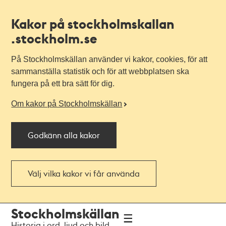
Kakor på stockholmskallan
.stockholm.se
På Stockholmskällan använder vi kakor, cookies, för att
sammanställa statistik och för att webbplatsen ska
fungera på ett bra sätt för dig.
Om kakor på Stockholmskällan
Godkänn alla kakor
Välj vilka kakor vi får använda
Till
Till
Stockholmskällan
navigationen
huvudinnehållet
Historia i ord, ljud och bild