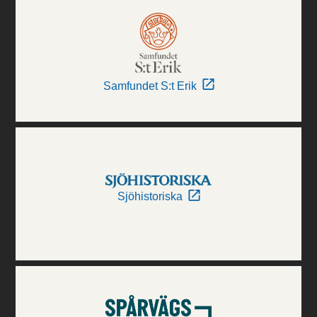
Samfundet S:t Erik
Sjöhistoriska