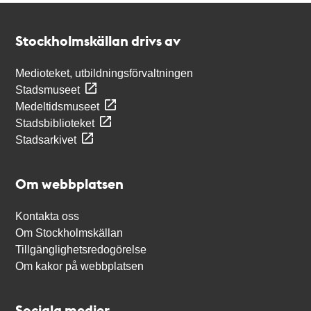
Kontakt
Stockholmskällan
Stockholmskällan drivs av
Medioteket, utbildningsförvaltningen
Stadsmuseet
Medeltidsmuseet
Stadsbiblioteket
Stadsarkivet
Om webbplatsen
Kontakta oss
Om Stockholmskällan
Tillgänglighetsredogörelse
Om kakor på webbplatsen
Sociala medier