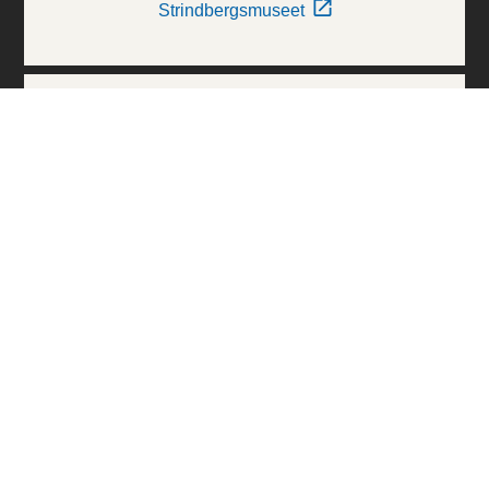
Strindbergsmuseet
Thielska Galleriet
Världskulturmuseerna