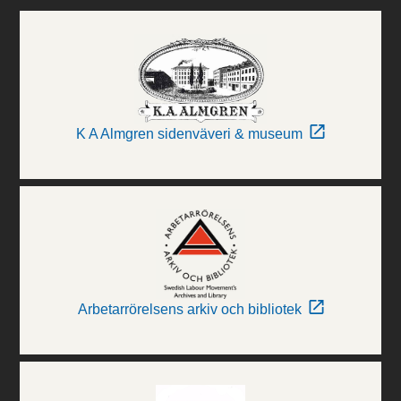
K A Almgren sidenväveri & museum
Arbetarrörelsens arkiv och bibliotek