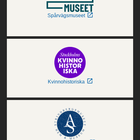
Spårvägsmuseet
Kvinnohistoriska