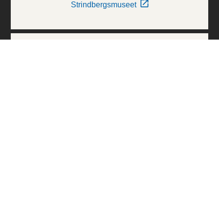
Strindbergsmuseet
Thielska Galleriet
Världskulturmuseerna