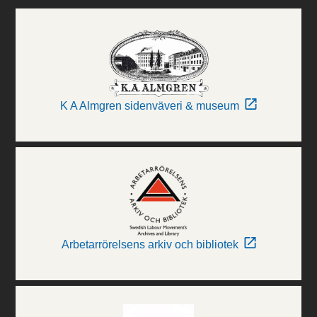
K A Almgren sidenväveri & museum
Arbetarrörelsens arkiv och bibliotek