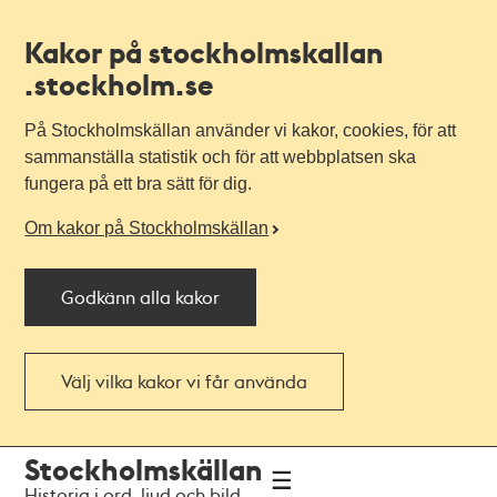
Kakor på stockholmskallan
.stockholm.se
På Stockholmskällan använder vi kakor, cookies, för att
sammanställa statistik och för att webbplatsen ska
fungera på ett bra sätt för dig.
Om kakor på Stockholmskällan
Godkänn alla kakor
Välj vilka kakor vi får använda
Till
Till
Stockholmskällan
navigationen
huvudinnehållet
Historia i ord, ljud och bild