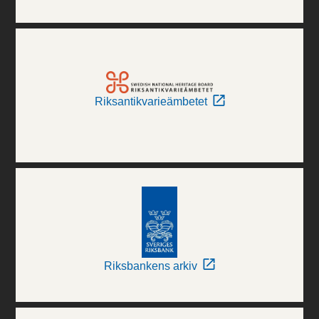
Riksantikvarieämbetet
Riksbankens arkiv