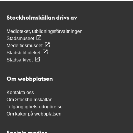
Kontakt
Stockholmskällan
Stockholmskällan drivs av
Medioteket, utbildningsförvaltningen
Stadsmuseet
Medeltidsmuseet
Stadsbiblioteket
Stadsarkivet
Om webbplatsen
Kontakta oss
Om Stockholmskällan
Tillgänglighetsredogörelse
Om kakor på webbplatsen
Sociala medier