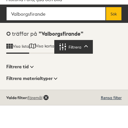
Sök
Fritextsök
Sök
Sökresultat
0
träffar på
Valborgsfirande
Visa karta
Visa lista
Filtrera
Filtrera
Filtrera tid
Filtrera materialtyper
Visningsläge
Totalt
Valda filter:
Föremål
Rensa filter
0
träffar
Lista
Karta