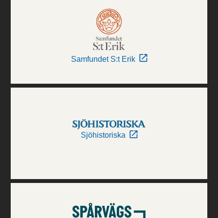
Samfundet S:t Erik
Sjöhistoriska