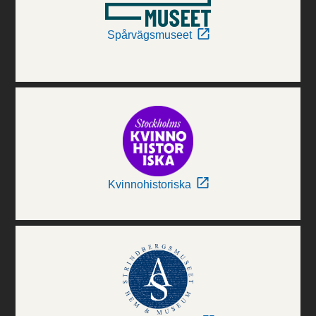
Spårvägsmuseet
Kvinnohistoriska