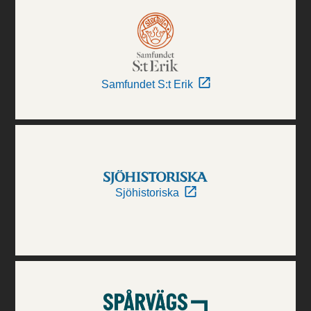
Samfundet S:t Erik
Sjöhistoriska