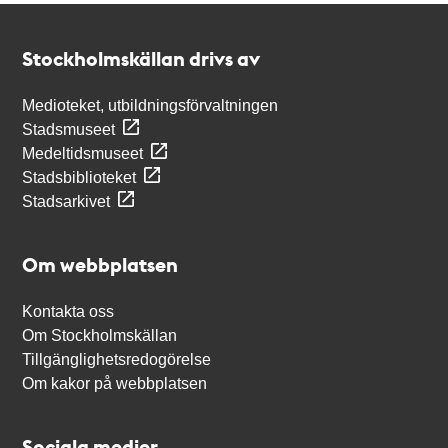
Kontakt
Stockholmskällan
Stockholmskällan drivs av
Medioteket, utbildningsförvaltningen
Stadsmuseet
Medeltidsmuseet
Stadsbiblioteket
Stadsarkivet
Om webbplatsen
Kontakta oss
Om Stockholmskällan
Tillgänglighetsredogörelse
Om kakor på webbplatsen
Sociala medier