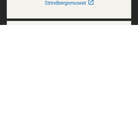
Strindbergsmuseet
Thielska Galleriet
Världskulturmuseerna