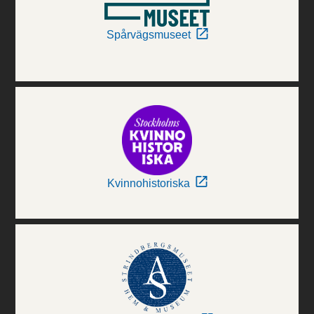
Spårvägsmuseet
Kvinnohistoriska