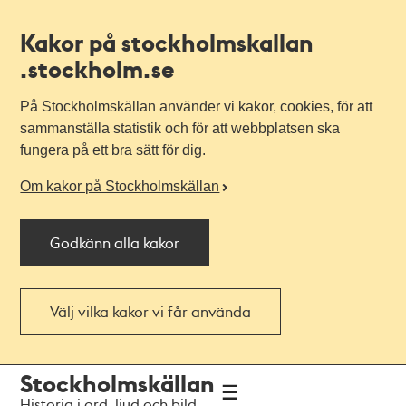
Kakor på stockholmskallan
.stockholm.se
På Stockholmskällan använder vi kakor, cookies, för att
sammanställa statistik och för att webbplatsen ska
fungera på ett bra sätt för dig.
Om kakor på Stockholmskällan
Godkänn alla kakor
Välj vilka kakor vi får använda
Till
Till
Stockholmskällan
navigationen
huvudinnehållet
Historia i ord, ljud och bild