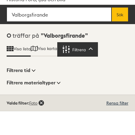
Sök
Fritextsök
Sök
Sökresultat
0
träffar på
Valborgsfirande
Visa karta
Visa lista
Filtrera
Filtrera
Filtrera tid
Filtrera materialtyper
Visningsläge
Totalt
Valda filter:
Foto
Rensa filter
0
träffar
Lista
Karta