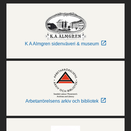
K A Almgren sidenväveri & museum
Arbetarrörelsens arkiv och bibliotek