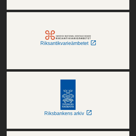
Riksantikvarieämbetet
Riksbankens arkiv