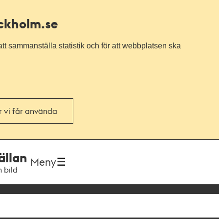
ockholm.se
tt sammanställa statistik och för att webbplatsen ska
or vi får använda
ällan
Meny
h bild