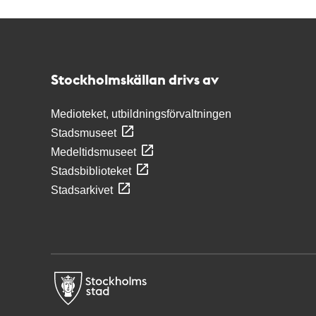
Kontakt
Stockholmskällan
Stockholmskällan drivs av
Medioteket, utbildningsförvaltningen
Stadsmuseet
Medeltidsmuseet
Stadsbiblioteket
Stadsarkivet