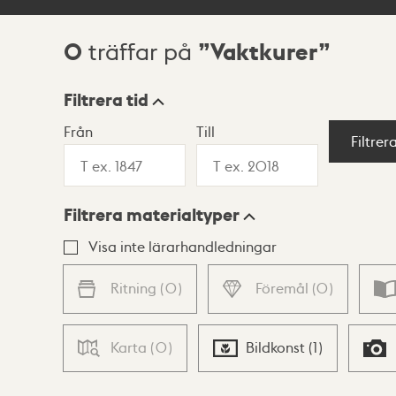
0
Vaktkurer
träffar på
Sökresultat
Filtrera tid
Från
Till
Visningsläge
Filtrer
Filtrera materialtyper
Lista
Karta
Visa inte lärarhandledningar
Ritning
(
0
)
Föremål
(
0
)
Karta
(
0
)
Bildkonst
(
1
)