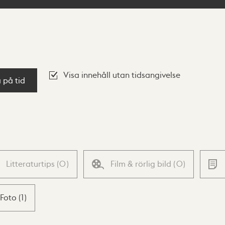
Visa innehåll utan tidsangivelse
a på tid
Litteraturtips
(
0
)
Film & rörlig bild
(
0
)
Foto
(
1
)