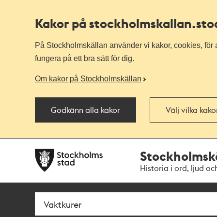
Kakor på stockholmskallan
.st
På Stockholmskällan använder vi kakor, cookies, för a
fungera på ett bra sätt för dig.
Om kakor på Stockholmskällan
Godkänn alla kakor
Välj vilka kak
Till
Till
Stockholmsk
navigationen
huvudinnehållet
Historia i ord, ljud oc
Sök
Fritextsök