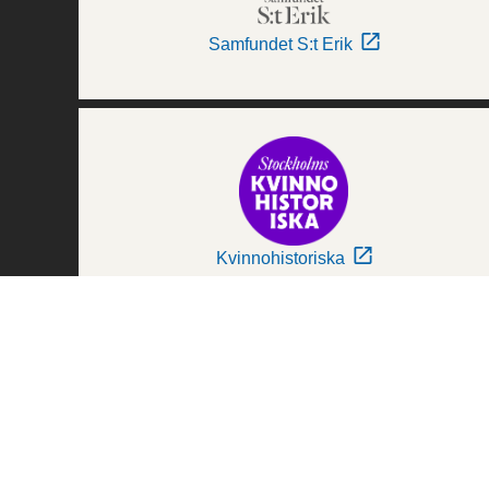
Samfundet S:t Erik
Kvinnohistoriska
Världskulturmuseerna