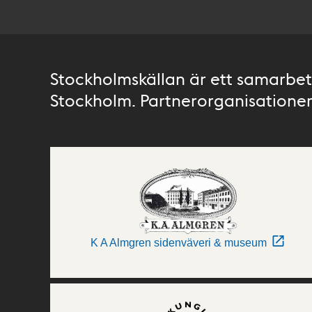
Stockholmskällan är ett samarbete
Stockholm. Partnerorganisationer 
K A Almgren sidenväveri & museum