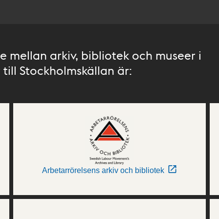
 mellan arkiv, bibliotek och museer i
till Stockholmskällan är:
Arbetarrörelsens arkiv och bibliotek