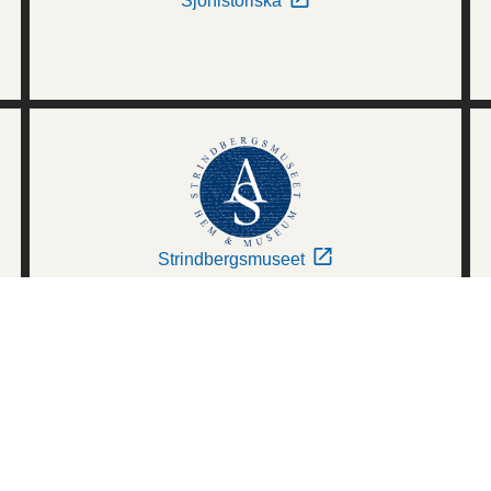
Sjöhistoriska
Strindbergsmuseet