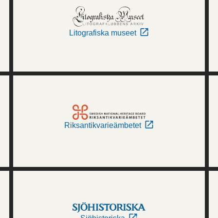
Litografiska museet
Riksantikvarieämbetet