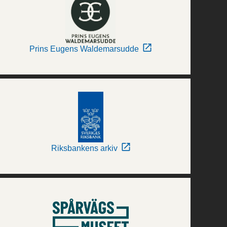
Prins Eugens Waldemarsudde
Riksbankens arkiv