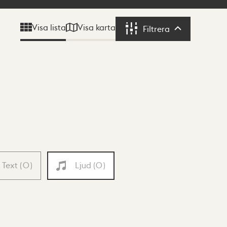
Visa karta
Visa lista
Filtrera
Filtrera
Text
(
0
)
Ljud
(
0
)