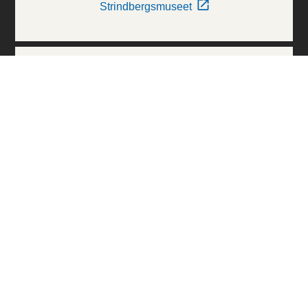
Strindbergsmuseet
Thielska Galleriet
Världskulturmuseerna