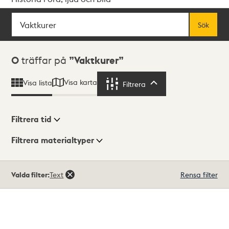
Sök
Fritextsök
Sök
Sökresultat
0
träffar på
Vaktkurer
Visa karta
Visa lista
Filtrera
Filtrera
Filtrera tid
Filtrera materialtyper
Visningsläge
Totalt
Valda filter:
Text
Rensa filter
0
träffar
Lista
Karta