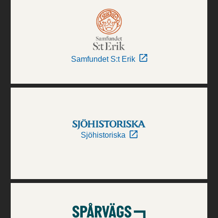
Samfundet S:t Erik
Sjöhistoriska