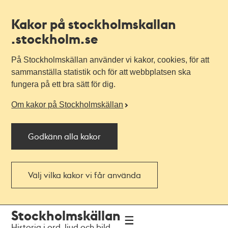
Kakor på stockholmskallan
.stockholm.se
På Stockholmskällan använder vi kakor, cookies, för att
sammanställa statistik och för att webbplatsen ska
fungera på ett bra sätt för dig.
Om kakor på Stockholmskällan
Godkänn alla kakor
Välj vilka kakor vi får använda
Till
Till
Stockholmskällan
navigationen
huvudinnehållet
Historia i ord, ljud och bild