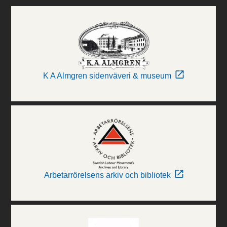
K A Almgren sidenväveri & museum
Arbetarrörelsens arkiv och bibliotek