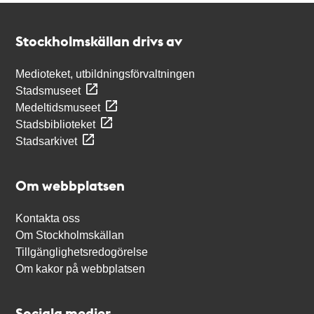
Kontakt
Stockholmskällan
Stockholmskällan drivs av
Medioteket, utbildningsförvaltningen
Stadsmuseet
Medeltidsmuseet
Stadsbiblioteket
Stadsarkivet
Om webbplatsen
Kontakta oss
Om Stockholmskällan
Tillgänglighetsredogörelse
Om kakor på webbplatsen
Sociala medier