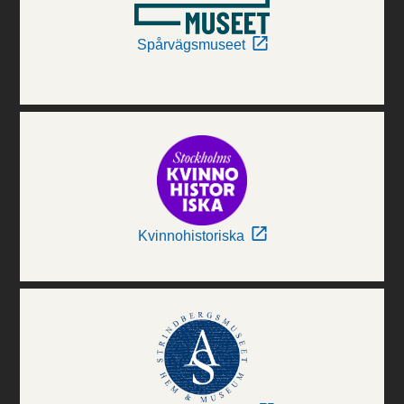
Spårvägsmuseet
Kvinnohistoriska