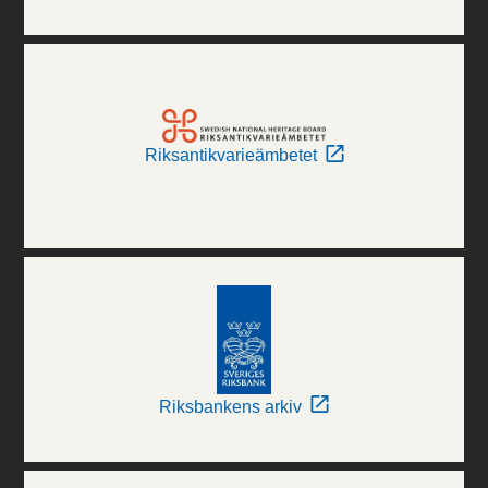
Riksantikvarieämbetet
Riksbankens arkiv