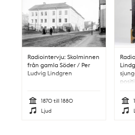
Radiointervju: Skolminnen
Radio
från gamla Söder / Per
Lindg
Ludvig Lindgren
sjun
posit
1870-
1870 till 1880
Tid
Tid
Ljud
Typ
Typ