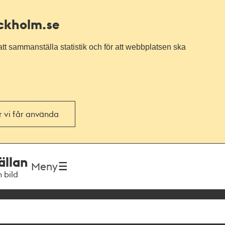
ockholm.se
tt sammanställa statistik och för att webbplatsen ska
or vi får använda
ällan
Meny
h bild