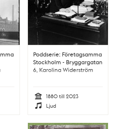
samma
Poddserie: Företagsamma
Stockholm - Bryggargatan
a
6, Karolina Widerström
1880 till 2023
Tid
Ljud
Typ