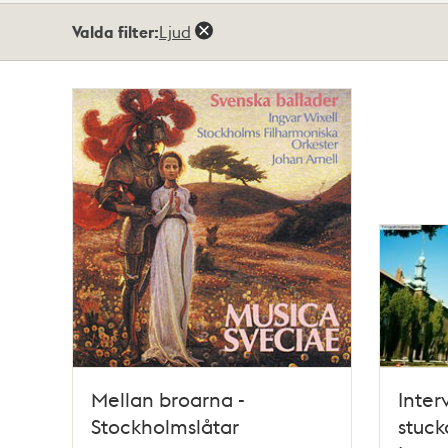
Totalt
Valda filter:
Ljud
119
träffar
Mellan broarna -
Inter
Stockholmslåtar
stuc