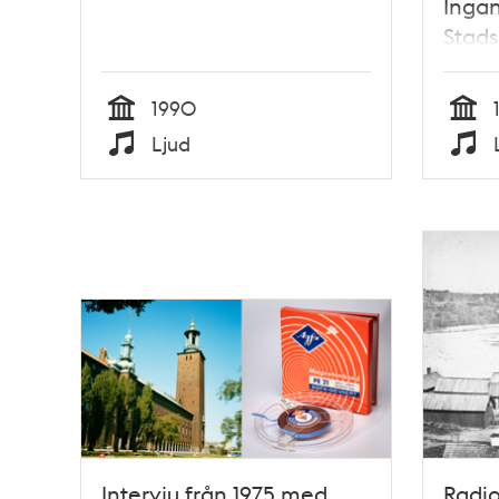
Inga
Stad
1990
Tid
Tid
Ljud
Typ
Typ
Intervju från 1975 med
Radio