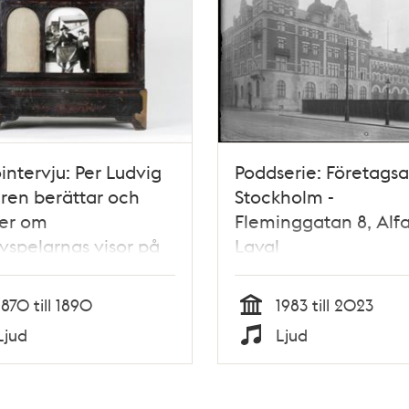
intervju: Per Ludvig
Poddserie: Företag
ren berättar och
Stockholm -
ger om
Fleminggatan 8, Alf
ivspelarnas visor på
Laval
 och 80-talet.
1870 till 1890
1983 till 2023
Tid
Ljud
Ljud
Typ