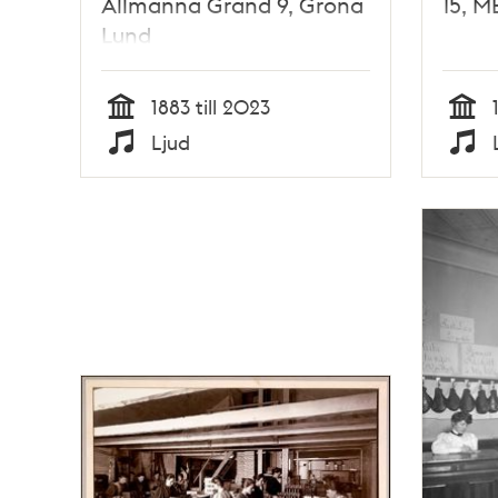
Allmänna Gränd 9, Gröna
15, M
Lund
1883 till 2023
Tid
Tid
Ljud
Typ
Typ