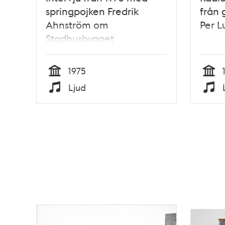
springpojken Fredrik
från
Ahnström om
Per L
Stadhusbygget
1975
Tid
Tid
Ljud
Typ
Typ