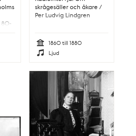
holms
skrågesäller och åkare /
Per Ludvig Lindgren
 80-
1860 till 1880
Tid
Ljud
Typ