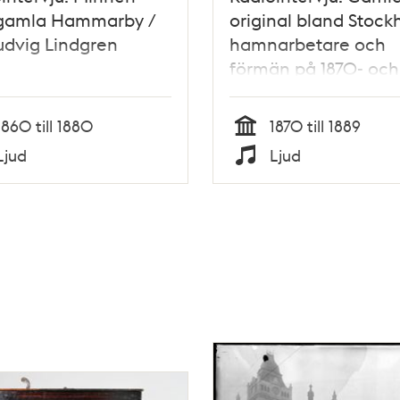
 gamla Hammarby /
original bland Stock
udvig Lindgren
hamnarbetare och
förmän på 1870- och
talen / Per Ludvig
Lindgren
1860 till 1880
1870 till 1889
Tid
Ljud
Ljud
Typ