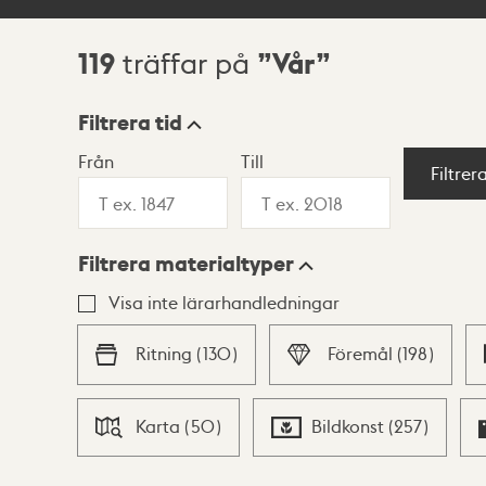
119
Vår
träffar på
Sökresultat
Filtrera tid
Från
Till
Visningsläge
Filtrer
Filtrera materialtyper
Lista
Karta
Visa inte lärarhandledningar
Ritning
(
130
)
Föremål
(
198
)
Karta
(
50
)
Bildkonst
(
257
)