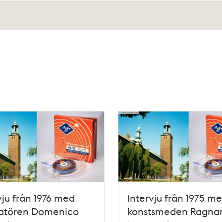
vju från 1976 med
Intervju från 1975 m
katören Domenico
konstsmeden Ragna