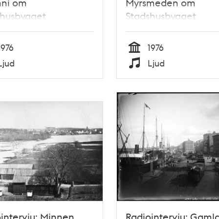
nni om
Myrsmeden om
shusbygget
Stadshusbygget
1976
1976
Tid
Ljud
Ljud
Typ
intervju: Minnen
Radiointervju: Gaml