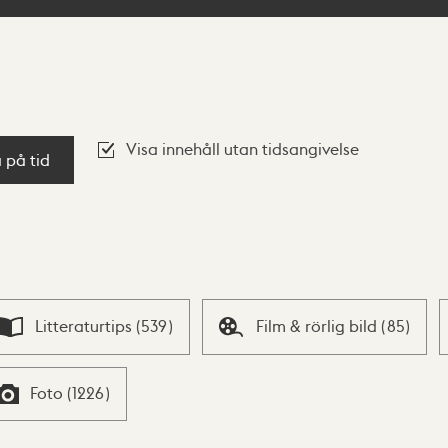
Visa innehåll utan tidsangivelse
a på tid
Litteraturtips
(
539
)
Film & rörlig bild
(
85
)
Foto
(
1226
)