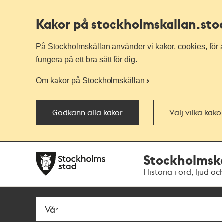
Kakor på stockholmskallan
.st
På Stockholmskällan använder vi kakor, cookies, för a
fungera på ett bra sätt för dig.
Om kakor på Stockholmskällan
Godkänn alla kakor
Välj vilka kak
Till
Till
Stockholmsk
navigationen
huvudinnehållet
Historia i ord, ljud oc
Sök
Fritextsök