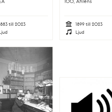
EA
100, Åhléns
1883 till 2023
1899 till 2023
Tid
Ljud
Ljud
Typ