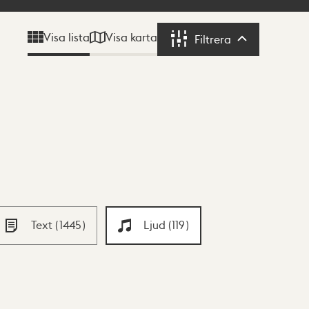
Visa karta
Visa lista
Filtrera
Filtrera
Text
(
1445
)
Ljud
(
119
)