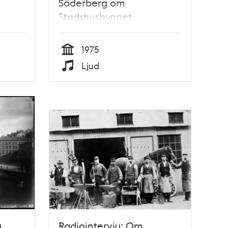
Söderberg om
Stadshusbygget
1975
Tid
Ljud
Typ
a
Radiointervju: Om