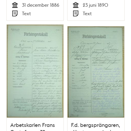
31 december 1886
23 juni 1890
förhörsprotokoll
polisförhör
Tid
Tid
Text
Text
Typ
Typ
Arbetskarlen Frans
F.d. bergsprängaren,