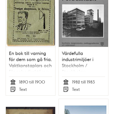
En bok till varning
Värdefulla
för dem som gå fria.
industrimiljöer i
Vaktkonstaplars och
Stockholm /
fängelsedirektörers
Stockholms
berättelser om llfvet
stadsmuseum
1890 till 1900
1982 till 1983
på Långholmen,
Tid
Tid
Text
Text
märkvärdiga
Typ
Typ
bofvars karaktärer,
rymningsförsök
m.m. Till slut: