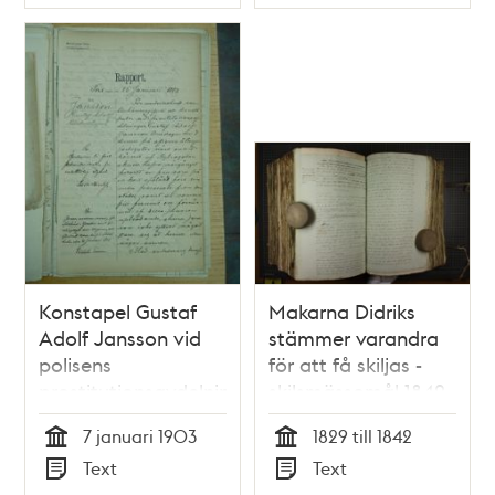
Typ
Typ
Konstapel Gustaf
Makarna Didriks
Adolf Jansson vid
stämmer varandra
polisens
för att få skiljas -
prostitutionsavdelning
skilsmässomål 1842
varnas för oförstånd
7 januari 1903
1829 till 1842
i tjänsten. Rapport
Tid
Tid
Text
Text
och PM 1903
Typ
Typ