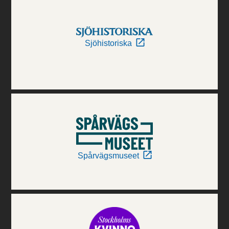
Sjöhistoriska
Spårvägsmuseet