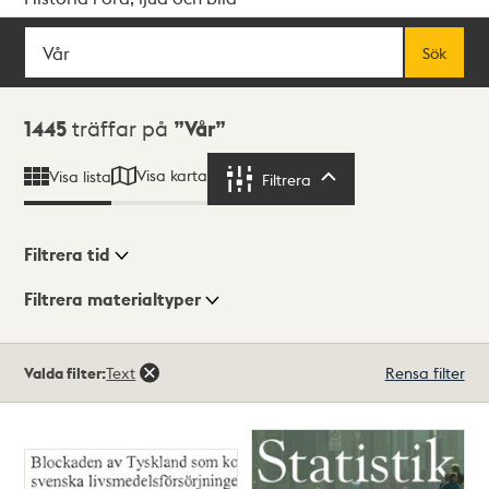
Sök
Fritextsök
Sök
Sökresultat
1445
träffar på
Vår
Visa karta
Visa lista
Filtrera
Filtrera
Filtrera tid
Filtrera materialtyper
Visningsläge
Totalt
Valda filter:
Text
Rensa filter
1445
träffar
Lista
Karta