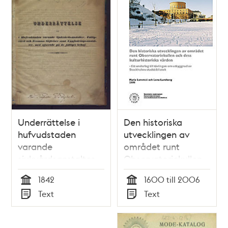
Sveriges
skarprättare, hr
Dalman, med
bödelsyxan och
hans porträtt...
Underrättelse i
Den historiska
hufvudstaden
utvecklingen av
varande
området runt
sjukvårdsanstalter,
Observatoriekullen
fattigvård och
och dess
1842
1600 till 2006
fromma stiftelser
kulturhistoriska
Tid
Tid
Text
Text
samt
värden : ett
Typ
Typ
uppfostringsanstalter,
underlag till
med afseende på
tävlingen om