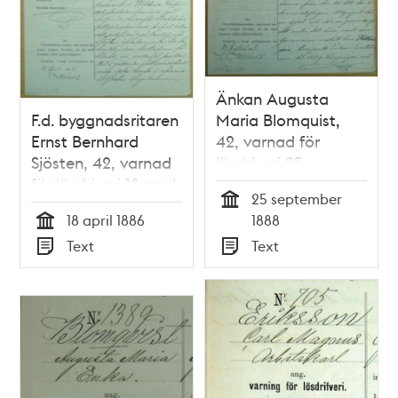
Änkan Augusta
F.d. byggnadsritaren
Maria Blomquist,
Ernst Bernhard
42, varnad för
Sjösten, 42, varnad
lösdriveri 25
för lösdriveri 18 april
september 1888 -
25 september
1886 - polisförhör
polisförhör
Tid
18 april 1886
1888
Tid
Text
Text
Typ
Typ