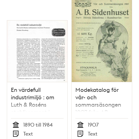
de fattiges behof.
utbyggnad av
Stockholms
stadsbibliotek /
Maria Lorentzi och
Lena Lundberg
En värdefull
Modekatalog för
industrimiljö : om
vår- och
Luth & Roséns
sommarsäsongen
etablissement i
1907 från AB
kvarteret Trumman
Sidenhuset
1890 till 1984
1907
/ Elisabeth
Tid
Tid
Text
Text
Wannberg