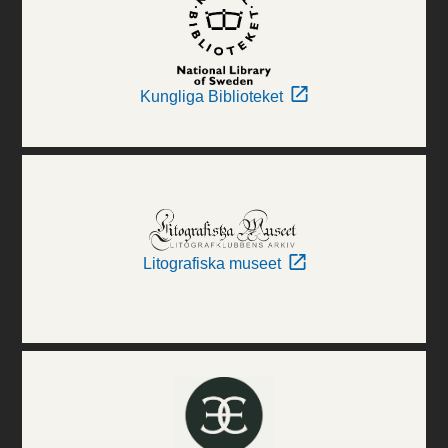
Kungliga Biblioteket
Litografiska museet