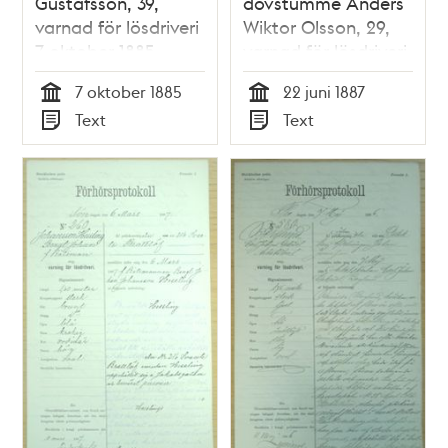
Gustafsson, 39,
dövstumme Anders
varnad för lösdriveri
Wiktor Olsson, 29,
7 oktober 1885 -
varnad för lösdriveri
polisförhör
den 22 juni 1887 -
7 oktober 1885
22 juni 1887
polisförhör
Tid
Tid
Text
Text
Typ
Typ