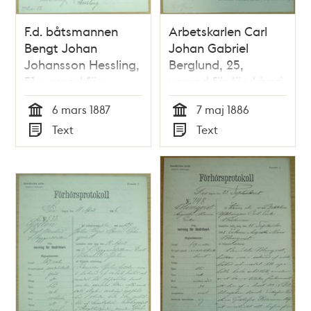
F.d. båtsmannen
Arbetskarlen Carl
Bengt Johan
Johan Gabriel
Johansson Hessling,
Berglund, 25,
51, varnad för
varnad för lösdriveri
lösdriveri 6 mars
7 maj 1886 -
6 mars 1887
7 maj 1886
1887 - polisförhör
polisförhör
Tid
Tid
Text
Text
Typ
Typ