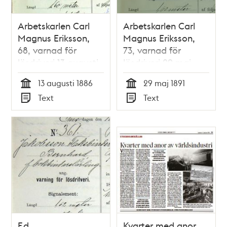
Arbetskarlen Carl
Arbetskarlen Carl
Magnus Eriksson,
Magnus Eriksson,
68, varnad för
73, varnad för
lösdriveri 13 augusti
lösdriveri 29 maj
1886 - polisförhör
1891 - polisförhör
13 augusti 1886
29 maj 1891
Tid
Tid
Text
Text
Typ
Typ
F.d.
Kvarter med anor