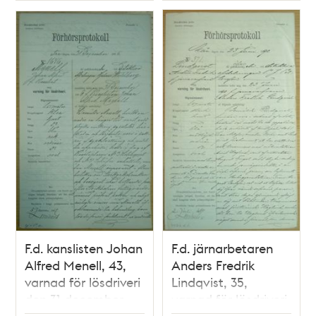
F.d. kanslisten Johan
F.d. järnarbetaren
Alfred Menell, 43,
Anders Fredrik
varnad för lösdriveri
Lindqvist, 35,
den 31 december
varnad för lösdriveri
1886 –
23 juni 1890 -