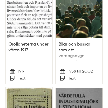
Oroligheterna under
Bilar och bussar
våren 1917
som ett
vardagsdygn
passerade
innerstadssnittet
1917
1958 till 2002
Tid
Tid
Text
Text
Typ
Typ