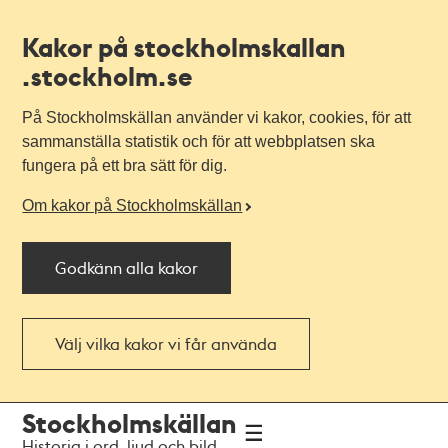
Kakor på stockholmskallan
.stockholm.se
På Stockholmskällan använder vi kakor, cookies, för att
sammanställa statistik och för att webbplatsen ska
fungera på ett bra sätt för dig.
Om kakor på Stockholmskällan
Godkänn alla kakor
Välj vilka kakor vi får använda
Till
Till
Stockholmskällan
navigationen
huvudinnehållet
Historia i ord, ljud och bild