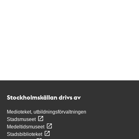
Kontakt
Stockholmskällan
Stockholmskällan drivs av
Medioteket, utbildningsförvaltningen
Stadsmuseet
Medeltidsmuseet
Stadsbiblioteket