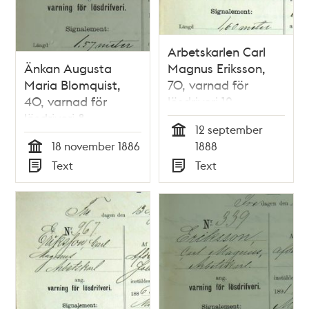
Arbetskarlen Carl
Änkan Augusta
Magnus Eriksson,
Maria Blomquist,
70, varnad för
40, varnad för
lösdriveri 12
lösdriveri 8
september 1888 -
12 september
november 1886 -
polisförhör
Tid
18 november 1886
1888
polisförhör
Tid
Text
Text
Typ
Typ