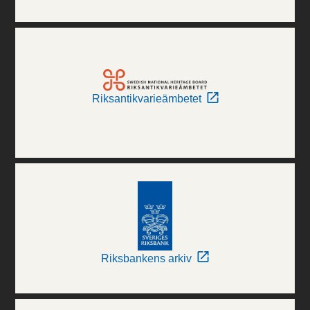
Riksantikvarieämbetet
Riksbankens arkiv