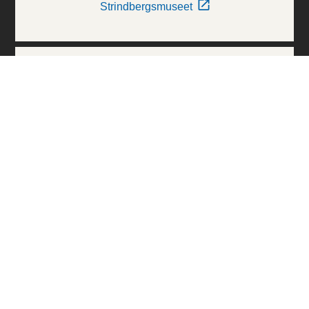
Strindbergsmuseet
Thielska Galleriet
Världskulturmuseerna