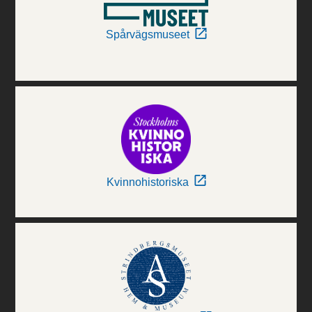
Spårvägsmuseet
Kvinnohistoriska