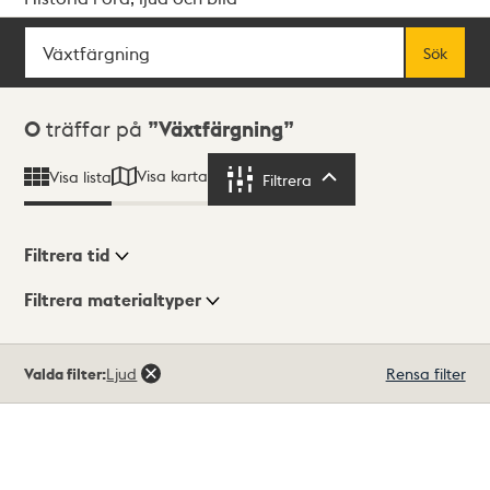
Sök
Fritextsök
Sök
Sökresultat
0
träffar på
Växtfärgning
Visa karta
Visa lista
Filtrera
Filtrera
Filtrera tid
Filtrera materialtyper
Visningsläge
Totalt
Valda filter:
Ljud
Rensa filter
0
träffar
Lista
Karta