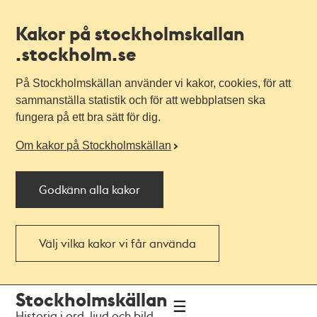
Kakor på stockholmskallan
.stockholm.se
På Stockholmskällan använder vi kakor, cookies, för att
sammanställa statistik och för att webbplatsen ska
fungera på ett bra sätt för dig.
Om kakor på Stockholmskällan
Godkänn alla kakor
Välj vilka kakor vi får använda
Till
Till
Stockholmskällan
navigationen
huvudinnehållet
Historia i ord, ljud och bild