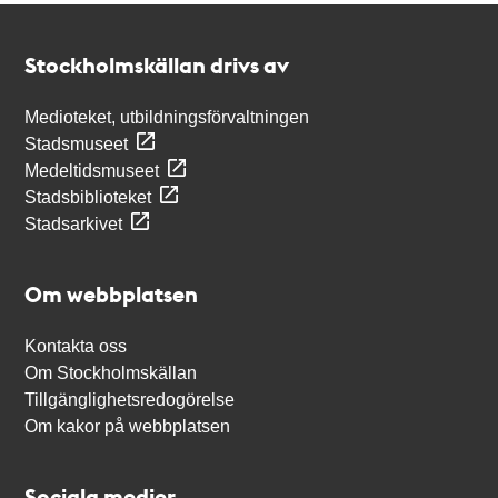
Kontakt
Stockholmskällan
Stockholmskällan drivs av
Medioteket, utbildningsförvaltningen
Stadsmuseet
Medeltidsmuseet
Stadsbiblioteket
Stadsarkivet
Om webbplatsen
Kontakta oss
Om Stockholmskällan
Tillgänglighetsredogörelse
Om kakor på webbplatsen
Sociala medier