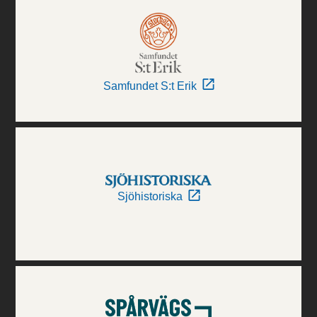
Samfundet S:t Erik
Sjöhistoriska