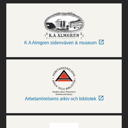
K A Almgren sidenväveri & museum
Arbetarrörelsens arkiv och bibliotek