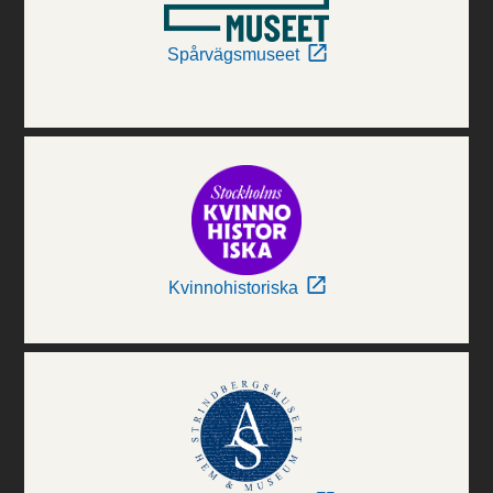
Spårvägsmuseet
Kvinnohistoriska