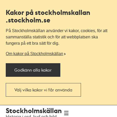
Kakor på stockholmskallan
.stockholm.se
På Stockholmskällan använder vi kakor, cookies, för att
sammanställa statistik och för att webbplatsen ska
fungera på ett bra sätt för dig.
Om kakor på Stockholmskällan
Godkänn alla kakor
Välj vilka kakor vi får använda
Till
Till
Stockholmskällan
navigationen
huvudinnehållet
Historia i ord, ljud och bild