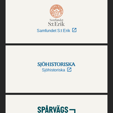
Samfundet S:t Erik
Sjöhistoriska