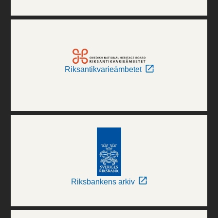
Riksantikvarieämbetet
Riksbankens arkiv