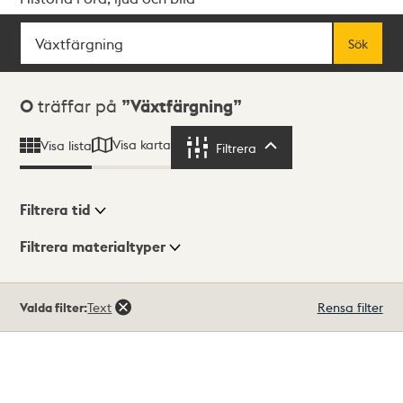
Sök
Fritextsök
Sök
Sökresultat
0
träffar på
Växtfärgning
Visa karta
Visa lista
Filtrera
Filtrera
Filtrera tid
Filtrera materialtyper
Visningsläge
Totalt
Valda filter:
Text
Rensa filter
0
träffar
Lista
Karta