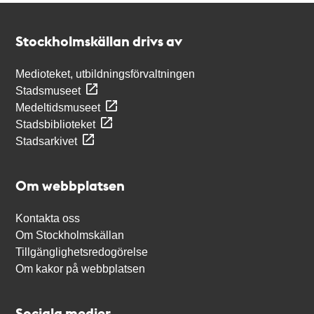
Kontakt
Stockholmskällan
Stockholmskällan drivs av
Medioteket, utbildningsförvaltningen
Stadsmuseet
Medeltidsmuseet
Stadsbiblioteket
Stadsarkivet
Om webbplatsen
Kontakta oss
Om Stockholmskällan
Tillgänglighetsredogörelse
Om kakor på webbplatsen
Sociala medier