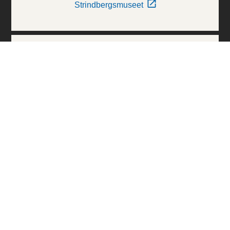
Strindbergsmuseet
Thielska Galleriet
Världskulturmuseerna