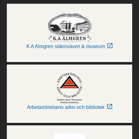
K A Almgren sidenväveri & museum
Arbetarrörelsens arkiv och bibliotek