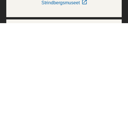
Strindbergsmuseet
Thielska Galleriet
Världskulturmuseerna