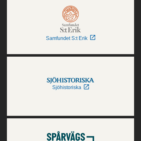
Samfundet S:t Erik
Sjöhistoriska