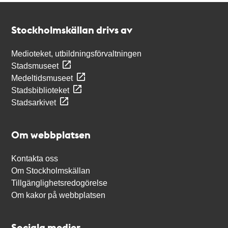
Kontakt
Stockholmskällan
Stockholmskällan drivs av
Medioteket, utbildningsförvaltningen
Stadsmuseet
Medeltidsmuseet
Stadsbiblioteket
Stadsarkivet
Om webbplatsen
Kontakta oss
Om Stockholmskällan
Tillgänglighetsredogörelse
Om kakor på webbplatsen
Sociala medier