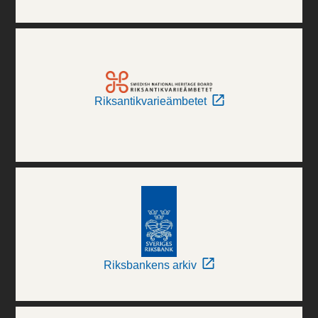
Riksantikvarieämbetet
Riksbankens arkiv