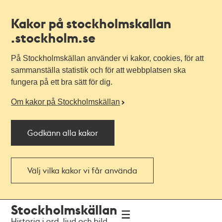
Kakor på stockholmskallan
.stockholm.se
På Stockholmskällan använder vi kakor, cookies, för att
sammanställa statistik och för att webbplatsen ska
fungera på ett bra sätt för dig.
Om kakor på Stockholmskällan
Godkänn alla kakor
Välj vilka kakor vi får använda
Till
Till
Stockholmskällan
navigationen
huvudinnehållet
Historia i ord, ljud och bild