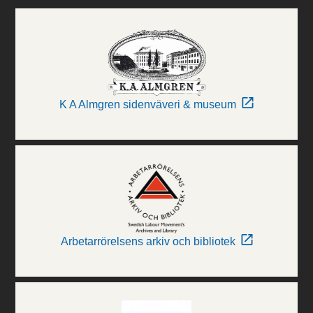
K A Almgren sidenväveri & museum
Arbetarrörelsens arkiv och bibliotek