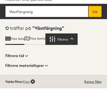
Sök
Fritextsök
Sök
Sökresultat
0
träffar på
Växtfärgning
Visa karta
Visa lista
Filtrera
Filtrera
Filtrera tid
Filtrera materialtyper
Visningsläge
Totalt
Valda filter:
Foto
Rensa filter
0
träffar
Lista
Karta