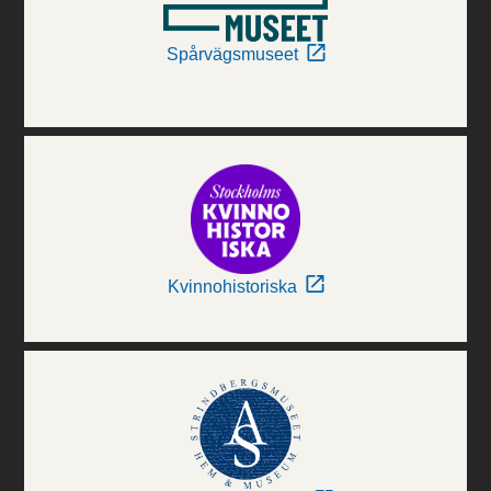
Spårvägsmuseet
Kvinnohistoriska