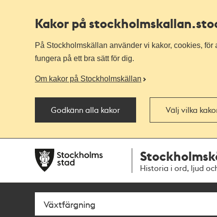
Kakor på stockholmskallan
.st
På Stockholmskällan använder vi kakor, cookies, för a
fungera på ett bra sätt för dig.
Om kakor på Stockholmskällan
Godkänn alla kakor
Välj vilka kak
Till
Till
Stockholmsk
navigationen
huvudinnehållet
Historia i ord, ljud oc
Sök
Fritextsök