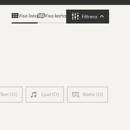
Visa karta
Visa lista
Filtrera
Filtrera
Text
(
0
)
Ljud
(
0
)
Karta
(
0
)