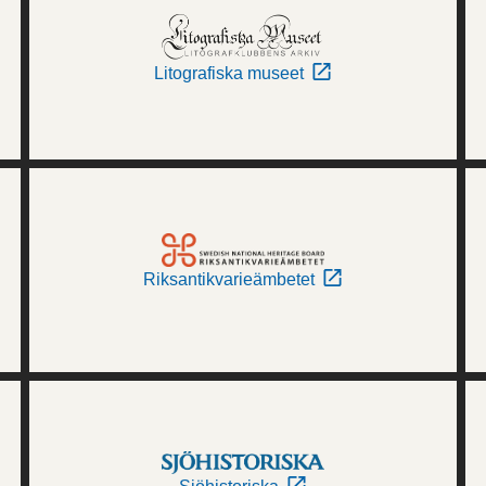
Litografiska museet
Riksantikvarieämbetet