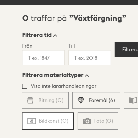
0
Växtfärgning
träffar på
Sökresultat
Filtrera tid
Från
Till
Visningsläge
Filtrer
Filtrera materialtyper
Lista
Karta
Visa inte lärarhandledningar
Ritning
(
0
)
Föremål
(
6
)
Bildkonst
(
0
)
Foto
(
0
)