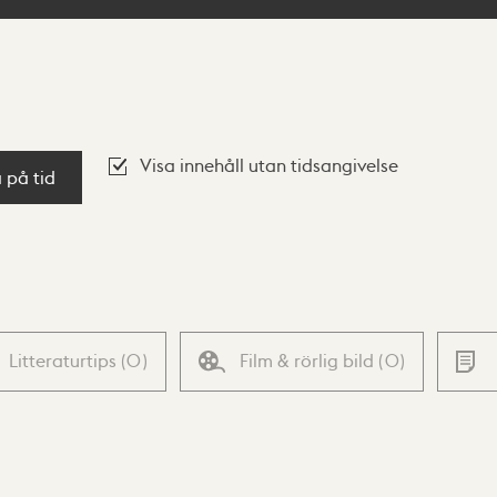
Visa innehåll utan tidsangivelse
a på tid
Litteraturtips
(
0
)
Film & rörlig bild
(
0
)