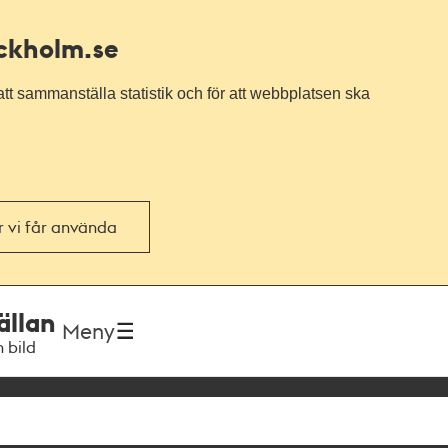
ockholm.se
tt sammanställa statistik och för att webbplatsen ska
or vi får använda
ällan
Meny
h bild