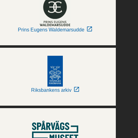
Prins Eugens Waldemarsudde
Riksbankens arkiv