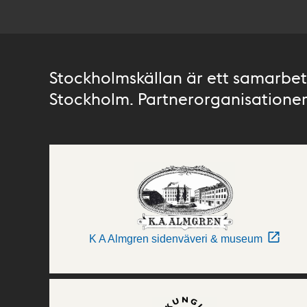
Stockholmskällan är ett samarbete
Stockholm. Partnerorganisationer 
K A Almgren sidenväveri & museum