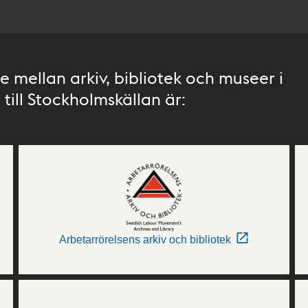
 mellan arkiv, bibliotek och museer i
till Stockholmskällan är:
Arbetarrörelsens arkiv och bibliotek