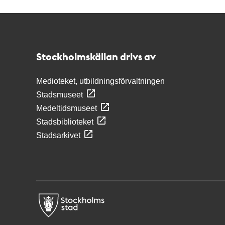
Kontakt
Stockholmskällan
Stockholmskällan drivs av
Medioteket, utbildningsförvaltningen
Stadsmuseet
Medeltidsmuseet
Stadsbiblioteket
Stadsarkivet