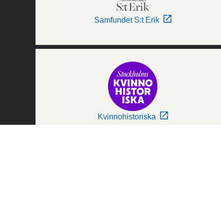
Samfundet S:t Erik
Kvinnohistoriska
Världskulturmuseerna