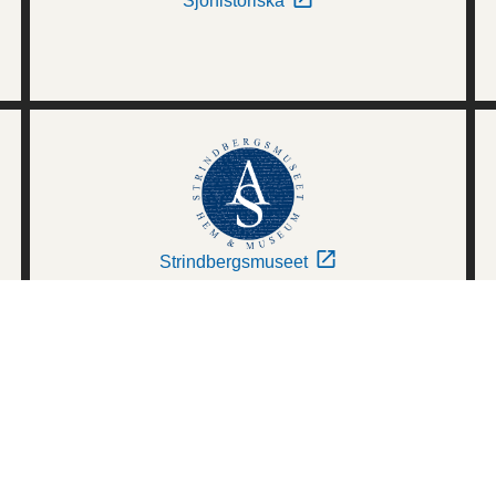
Sjöhistoriska
Strindbergsmuseet