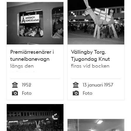
Premiärresenärer i
Vällingby Torg.
tunnelbanevagn
Tjugondag Knut
längs den
firas vid bocken
nyöppnade
tunnelbanesträckan
1952
13 januari 1957
Kungsgatan/Hötorget
Tid
Tid
Foto
Foto
- Vällingby.
Typ
Typ