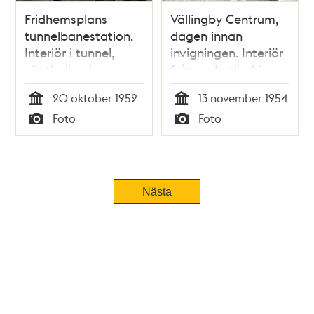
Fridhemsplans
Vällingby Centrum,
tunnelbanestation.
dagen innan
Interiör i tunnel,
invigningen. Interiör
vänthall och
från en butik där
plattform. Den
varor (frukt och
20 oktober 1952
13 november 1954
västra grenen,
grönt) läggs upp
Tid
Tid
Foto
Foto
Kungsgatan/Hötorget
Typ
Typ
- Vällingby invigdes
26.10.1952
Tidigare
Nästa