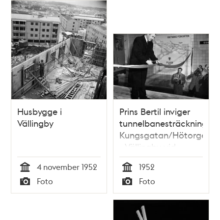
Husbygge i
Prins Bertil inviger
Vällingby
tunnelbanesträckningen
Kungsgatan/Hötorget
- Vällingby vid
Odenplans
4 november 1952
1952
tunnelbanestation
Tid
Tid
Foto
Foto
genom att klippa av
Typ
Typ
det blågula bandet
framför
premiärtåget.