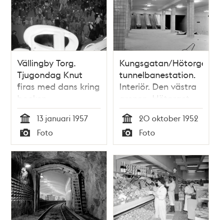
Vällingby Torg.
Kungsgatan/Hötorgets
Tjugondag Knut
tunnelbanestation.
firas med dans kring
Interiör. Den västra
bocken
grenen, Hötorget-
Vällingby invigdes
13 januari 1957
20 oktober 1952
26.10.1952.
Tid
Tid
Foto
Foto
(Stationen hette
Typ
Typ
Kungsgatan 1952-
1957)