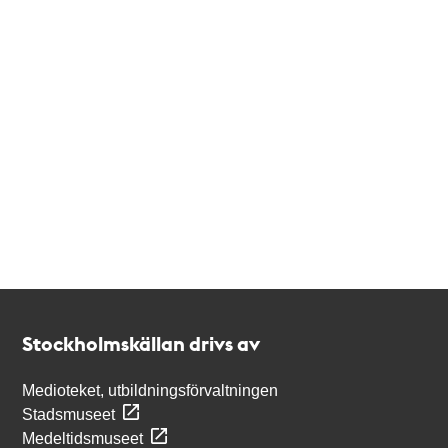
Kontakt
Stockholmskällan
Stockholmskällan drivs av
Medioteket, utbildningsförvaltningen
Stadsmuseet
Medeltidsmuseet