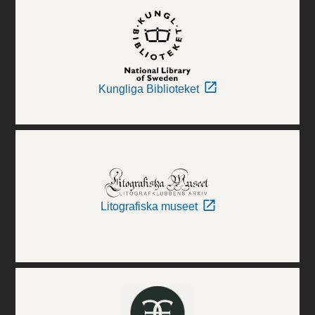
Kungliga Biblioteket
Litografiska museet