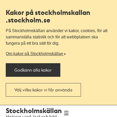
Kakor på stockholmskallan
.stockholm.se
På Stockholmskällan använder vi kakor, cookies, för att
sammanställa statistik och för att webbplatsen ska
fungera på ett bra sätt för dig.
Om kakor på Stockholmskällan
Godkänn alla kakor
Välj vilka kakor vi får använda
Till
Till
Stockholmskällan
navigationen
huvudinnehållet
Historia i ord, ljud och bild