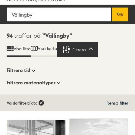
Sök
Fritextsök
Sök
Sökresultat
94
träffar på
Vällingby
Visa karta
Visa lista
Filtrera
Filtrera
Filtrera tid
Filtrera materialtyper
Visningsläge
Totalt
Valda filter:
Foto
Rensa filter
94
träffar
Lista
Karta