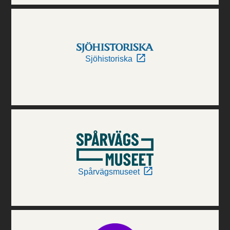
Sjöhistoriska
Spårvägsmuseet