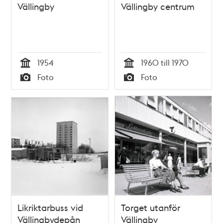
Vällingby
Vällingby centrum
1954
1960 till 1970
Tid
Tid
Foto
Foto
Typ
Typ
Likriktarbuss vid
Torget utanför
Vällingbydepån
Vällingby