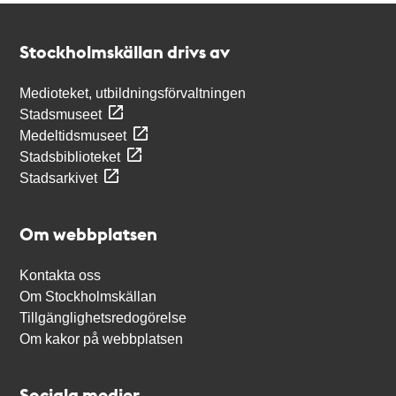
Kontakt
Stockholmskällan
Stockholmskällan drivs av
Medioteket, utbildningsförvaltningen
Stadsmuseet
Medeltidsmuseet
Stadsbiblioteket
Stadsarkivet
Om webbplatsen
Kontakta oss
Om Stockholmskällan
Tillgänglighetsredogörelse
Om kakor på webbplatsen
Sociala medier