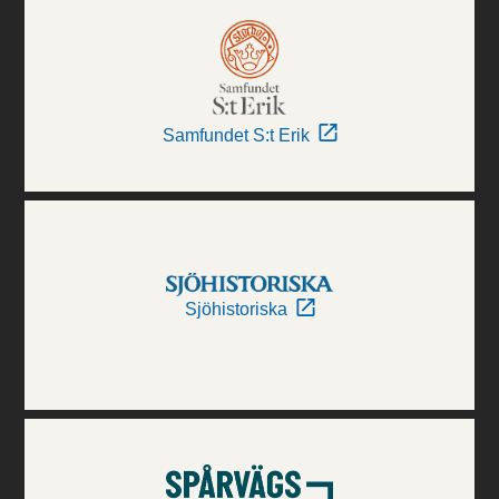
Samfundet S:t Erik
Sjöhistoriska