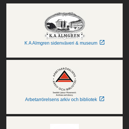
K A Almgren sidenväveri & museum
Arbetarrörelsens arkiv och bibliotek