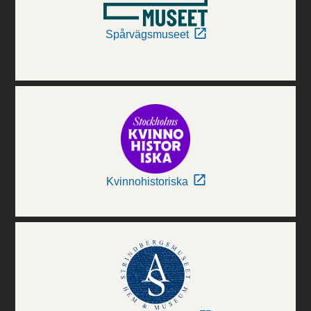
Spårvägsmuseet
Kvinnohistoriska