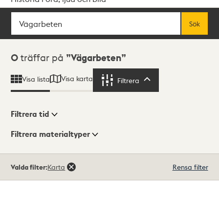
Sök
Fritextsök
Sök
Sökresultat
0
träffar på
Vägarbeten
Visa karta
Visa lista
Filtrera
Filtrera
Filtrera tid
Filtrera materialtyper
Visningsläge
Totalt
Valda filter:
Karta
Rensa filter
0
träffar
Lista
Karta