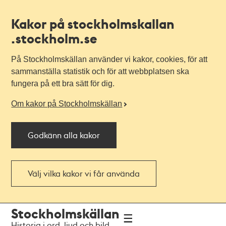
Kakor på stockholmskallan
.stockholm.se
På Stockholmskällan använder vi kakor, cookies, för att
sammanställa statistik och för att webbplatsen ska
fungera på ett bra sätt för dig.
Om kakor på Stockholmskällan
Godkänn alla kakor
Välj vilka kakor vi får använda
Till
Till
Stockholmskällan
navigationen
huvudinnehållet
Historia i ord, ljud och bild