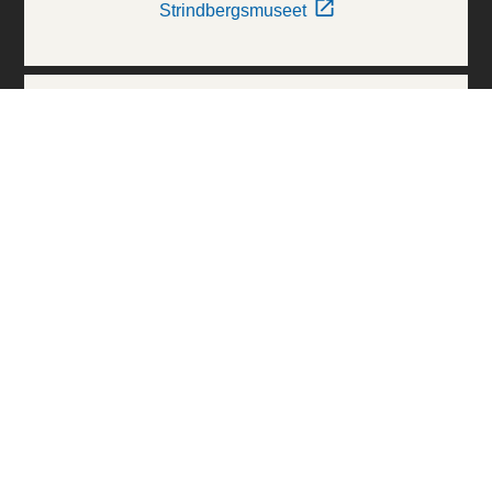
Strindbergsmuseet
Thielska Galleriet
Världskulturmuseerna