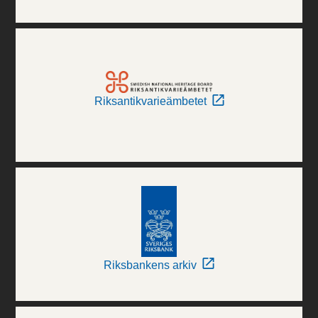
Riksantikvarieämbetet
Riksbankens arkiv