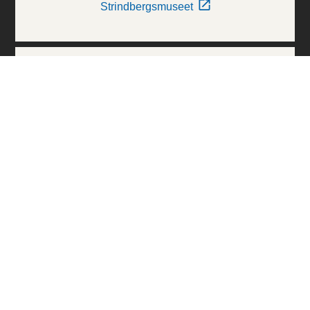
Strindbergsmuseet
Thielska Galleriet
Världskulturmuseerna