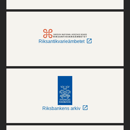
Riksantikvarieämbetet
Riksbankens arkiv