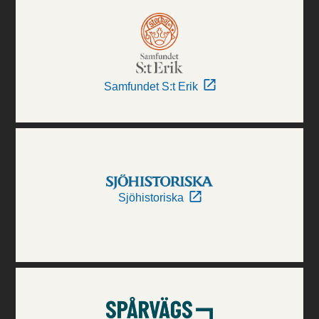
Samfundet S:t Erik
Sjöhistoriska