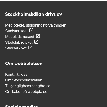
Kontakt
Stockholmskällan
Stockholmskällan drivs av
Medioteket, utbildningsförvaltningen
Stadsmuseet
Medeltidsmuseet
Stadsbiblioteket
Stadsarkivet
Om webbplatsen
Kontakta oss
Om Stockholmskällan
Tillgänglighetsredogörelse
Om kakor på webbplatsen
Sociala medier