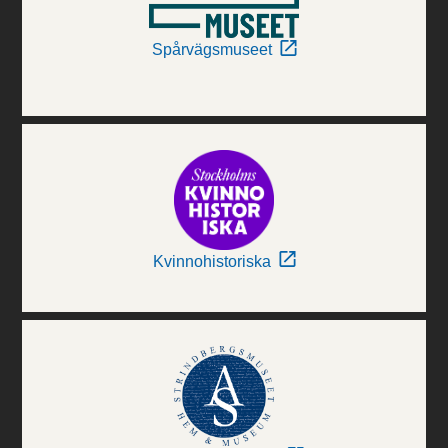
Spårvägsmuseet
Kvinnohistoriska