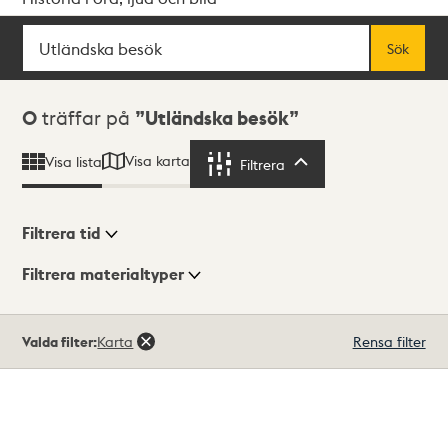
Sök
Fritextsök
Sök
Sökresultat
0
träffar på
Utländska besök
Visa karta
Visa lista
Filtrera
Filtrera
Filtrera tid
Filtrera materialtyper
Visningsläge
Totalt
Valda filter:
Karta
Rensa filter
0
träffar
Lista
Karta