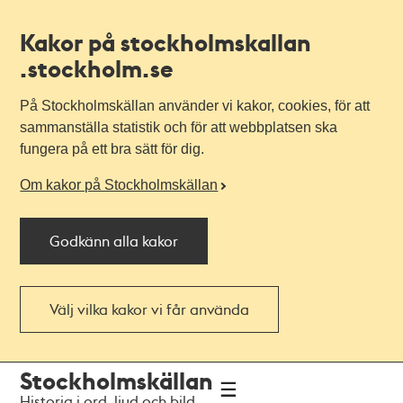
Kakor på stockholmskallan
.stockholm.se
På Stockholmskällan använder vi kakor, cookies, för att
sammanställa statistik och för att webbplatsen ska
fungera på ett bra sätt för dig.
Om kakor på Stockholmskällan
Godkänn alla kakor
Välj vilka kakor vi får använda
Till
Till
Stockholmskällan
navigationen
huvudinnehållet
Historia i ord, ljud och bild