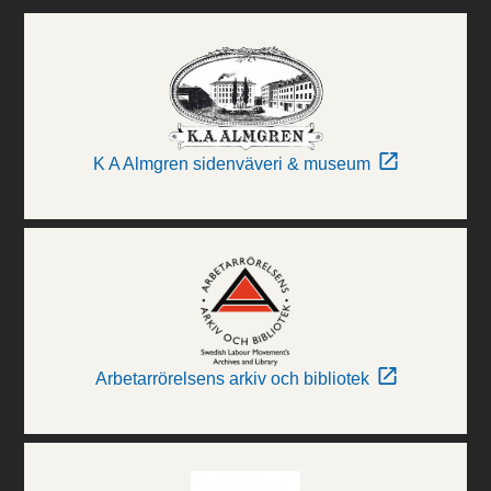
K A Almgren sidenväveri & museum
Arbetarrörelsens arkiv och bibliotek