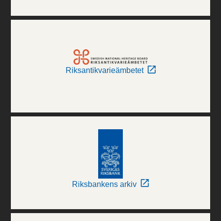
Riksantikvarieämbetet
Riksbankens arkiv