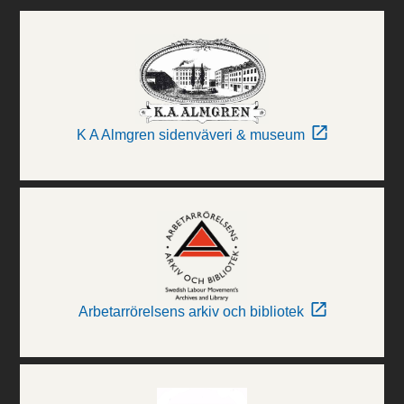
K A Almgren sidenväveri & museum
Arbetarrörelsens arkiv och bibliotek