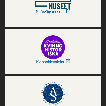
Spårvägsmuseet
Kvinnohistoriska