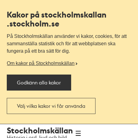
Kakor på stockholmskallan
.stockholm.se
På Stockholmskällan använder vi kakor, cookies, för att
sammanställa statistik och för att webbplatsen ska
fungera på ett bra sätt för dig.
Om kakor på Stockholmskällan
Godkänn alla kakor
Välj vilka kakor vi får använda
Till
Till
Stockholmskällan
navigationen
huvudinnehållet
Historia i ord, ljud och bild