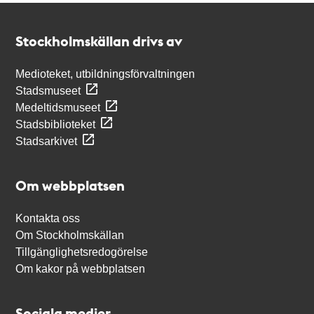
Kontakt
Stockholmskällan
Stockholmskällan drivs av
Medioteket, utbildningsförvaltningen
Stadsmuseet
Medeltidsmuseet
Stadsbiblioteket
Stadsarkivet
Om webbplatsen
Kontakta oss
Om Stockholmskällan
Tillgänglighetsredogörelse
Om kakor på webbplatsen
Sociala medier