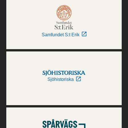
Samfundet S:t Erik
Sjöhistoriska