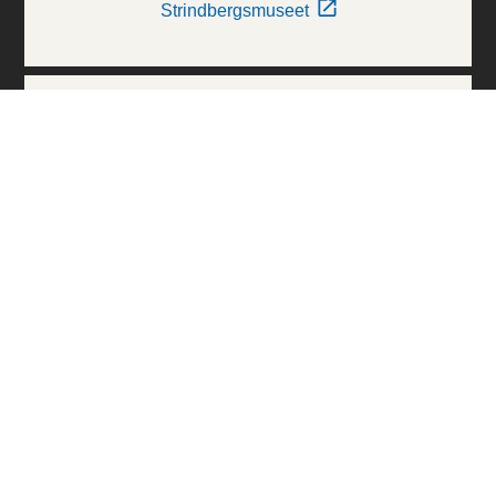
Strindbergsmuseet
Thielska Galleriet
Världskulturmuseerna