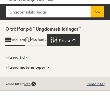
Sök
Fritextsök
Sök
Sökresultat
0
träffar på
Ungdomsskildringar
Visa karta
Visa lista
Filtrera
Filtrera
Filtrera tid
Filtrera materialtyper
Visningsläge
Totalt
Valda filter:
Foto
Rensa filter
0
träffar
Lista
Karta