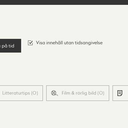
Visa innehåll utan tidsangivelse
a på tid
Litteraturtips
(
0
)
Film & rörlig bild
(
0
)