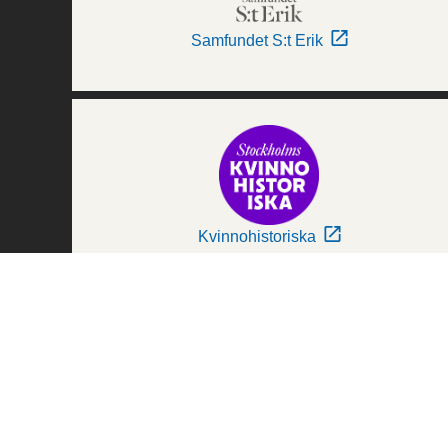
Samfundet S:t Erik
Kvinnohistoriska
Världskulturmuseerna