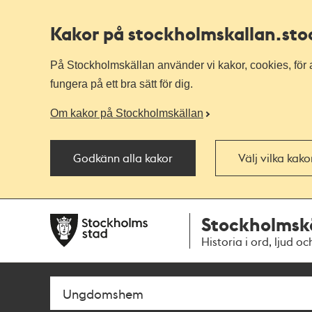
Kakor på stockholmskallan
.st
På Stockholmskällan använder vi kakor, cookies, för a
fungera på ett bra sätt för dig.
Om kakor på Stockholmskällan
Godkänn alla kakor
Välj vilka kak
Till
Till
Stockholmsk
navigationen
huvudinnehållet
Historia i ord, ljud oc
Sök
Fritextsök