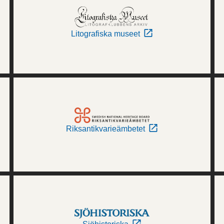
Litografiska museet
Riksantikvarieämbetet