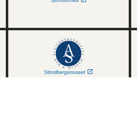
Sjöhistoriska
Strindbergsmuseet