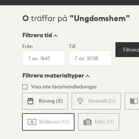
0
Ungdomshem
träffar på
Sökresultat
Filtrera tid
Från
Till
Visningsläge
Filtrer
Filtrera materialtyper
Lista
Karta
Visa inte lärarhandledningar
Ritning
(
2
)
Föremål
(
0
)
Bildkonst
(
0
)
Foto
(
0
)