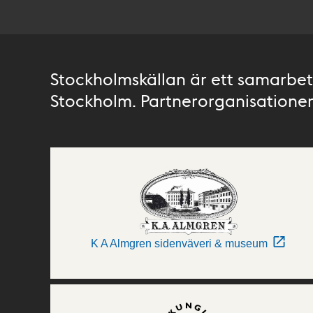
Stockholmskällan är ett samarbete
Stockholm. Partnerorganisationer 
K A Almgren sidenväveri & museum