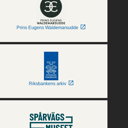
Prins Eugens Waldemarsudde
Riksbankens arkiv