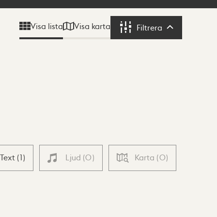
Visa karta
Visa lista
Filtrera
Filtrera
Text
(
1
)
Ljud
(
0
)
Karta
(
0
)