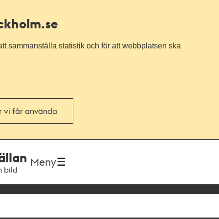
ockholm.se
tt sammanställa statistik och för att webbplatsen ska
or vi får använda
ällan
Meny
h bild