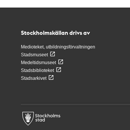
Kontakt
Stockholmskällan
Stockholmskällan drivs av
Medioteket, utbildningsförvaltningen
Stadsmuseet
Medeltidsmuseet
Stadsbiblioteket
Stadsarkivet