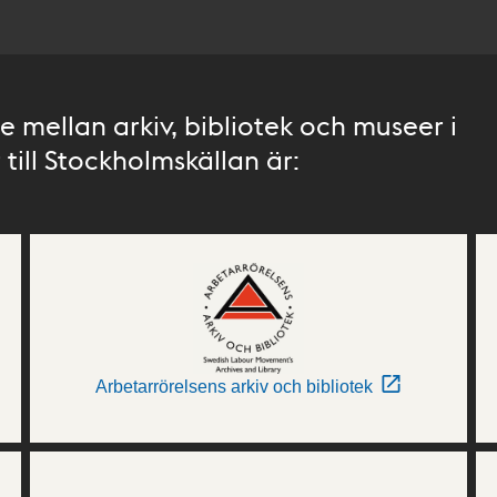
 mellan arkiv, bibliotek och museer i
till Stockholmskällan är:
Arbetarrörelsens arkiv och bibliotek