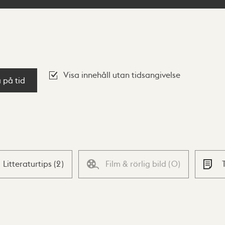
Visa innehåll utan tidsangivelse
a på tid
Litteraturtips
(
2
)
Film & rörlig bild
(
0
)