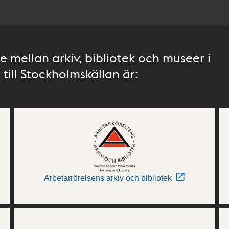
 mellan arkiv, bibliotek och museer i
till Stockholmskällan är:
Arbetarrörelsens arkiv och bibliotek