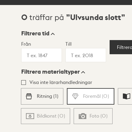
0
Ulvsunda slott
träffar på
Sökresultat
Filtrera tid
Från
Till
Visningsläge
Filtrer
Filtrera materialtyper
Lista
Karta
Visa inte lärarhandledningar
Ritning
(
1
)
Föremål
(
0
)
Bildkonst
(
0
)
Foto
(
0
)