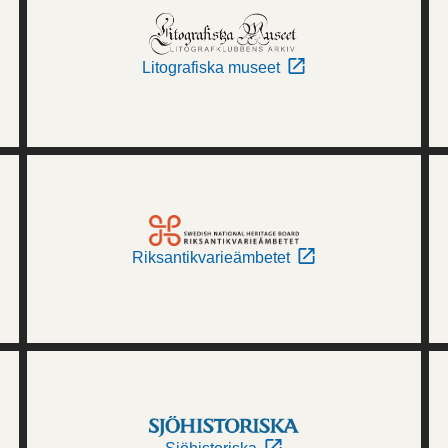
Litografiska museet
Riksantikvarieämbetet