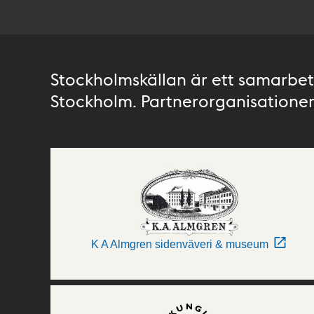
Stockholmskällan är ett samarbete
Stockholm. Partnerorganisationer 
K A Almgren sidenväveri & museum