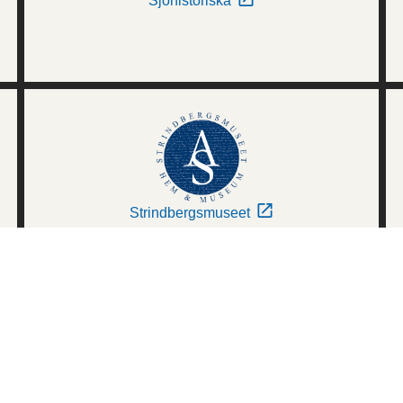
Sjöhistoriska
Strindbergsmuseet