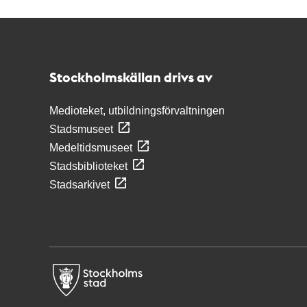
Kontakt
Stockholmskällan
Stockholmskällan drivs av
Medioteket, utbildningsförvaltningen
Stadsmuseet
Medeltidsmuseet
Stadsbiblioteket
Stadsarkivet