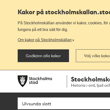
Kakor på stockholmskallan
.st
På Stockholmskällan använder vi kakor, cookies, för a
fungera på ett bra sätt för dig.
Om kakor på Stockholmskällan
Godkänn alla kakor
Välj vilka kak
Till
Till
Stockholmsk
navigationen
huvudinnehållet
Historia i ord, ljud oc
Sök
Fritextsök