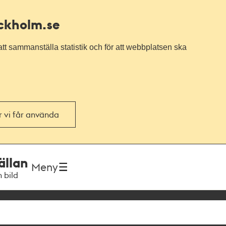
ockholm.se
tt sammanställa statistik och för att webbplatsen ska
or vi får använda
ällan
Meny
h bild