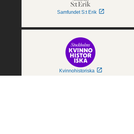
Samfundet S:t Erik
Kvinnohistoriska
Världskulturmuseerna