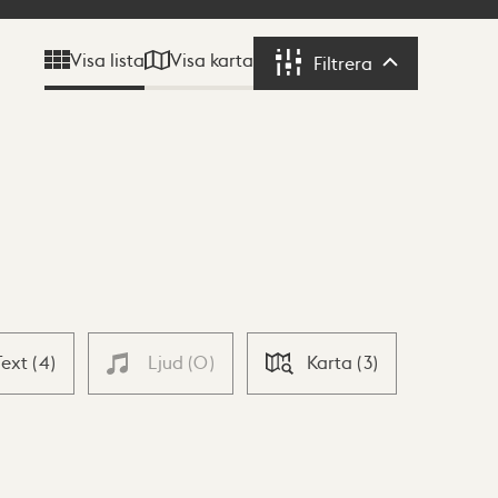
Visa karta
Visa lista
Filtrera
Filtrera
Text
(
4
)
Ljud
(
0
)
Karta
(
3
)