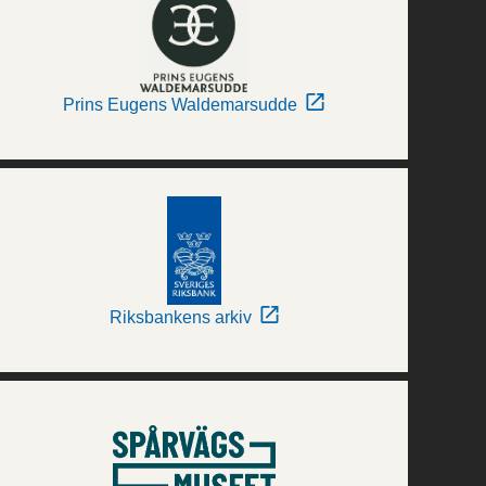
Prins Eugens Waldemarsudde
Riksbankens arkiv