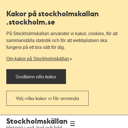
Kakor på stockholmskallan
.stockholm.se
På Stockholmskällan använder vi kakor, cookies, för att
sammanställa statistik och för att webbplatsen ska
fungera på ett bra sätt för dig.
Om kakor på Stockholmskällan
Godkänn alla kakor
Välj vilka kakor vi får använda
Till
Till
Stockholmskällan
navigationen
huvudinnehållet
Historia i ord, ljud och bild