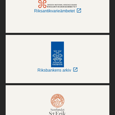
Riksantikvarieämbetet
Riksbankens arkiv