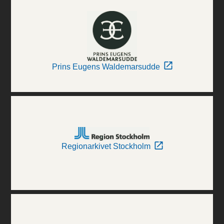
Prins Eugens Waldemarsudde
Regionarkivet Stockholm