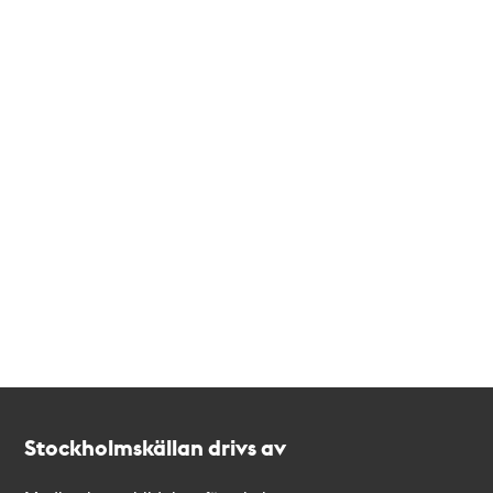
Kontakt
Stockholmskällan
Stockholmskällan drivs av