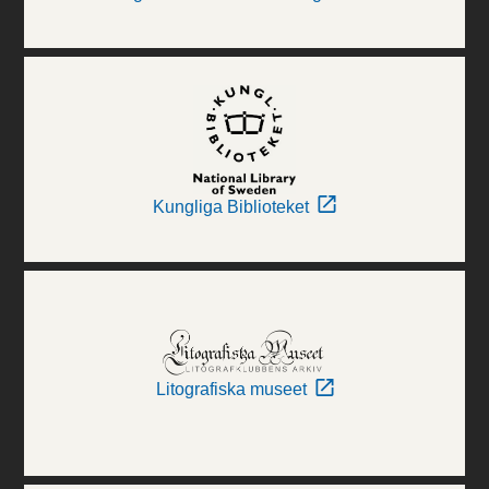
Kungliga Biblioteket
Litografiska museet