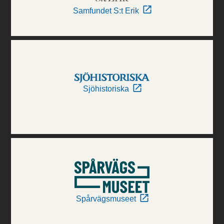
Samfundet S:t Erik
Sjöhistoriska
Spårvägsmuseet