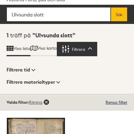
Sök
Fritextsök
Sök
Sökresultat
1
träff på
Ulvsunda slott
Visa karta
Visa lista
Filtrera
Filtrera
Filtrera tid
Filtrera materialtyper
Visningsläge
Totalt
Valda filter:
Ritning
Rensa filter
1
träffar
Lista
Karta