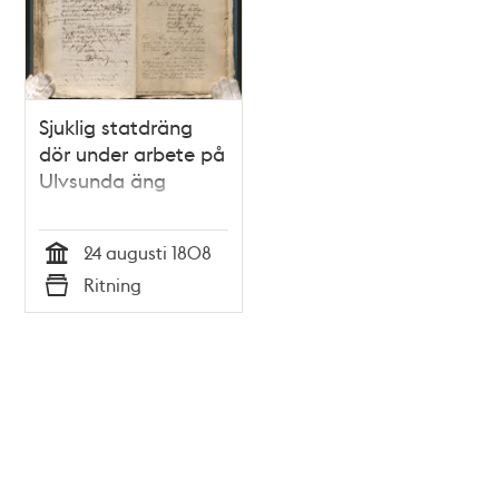
Sjuklig statdräng
dör under arbete på
Ulvsunda äng
24 augusti 1808
Tid
Ritning
Typ