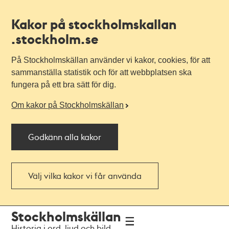
Kakor på stockholmskallan
.stockholm.se
På Stockholmskällan använder vi kakor, cookies, för att
sammanställa statistik och för att webbplatsen ska
fungera på ett bra sätt för dig.
Om kakor på Stockholmskällan
Godkänn alla kakor
Välj vilka kakor vi får använda
Till
Till
Stockholmskällan
navigationen
huvudinnehållet
Historia i ord, ljud och bild