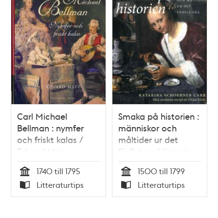
Carl Michael
Smaka på historien :
Bellman : nymfer
människor och
och friskt kalas /
måltider ur det
Edvard Matz
förflutna / Katarina
Schoerner Carr
1740 till 1795
1500 till 1799
Tid
Tid
Litteraturtips
Litteraturtips
Typ
Typ