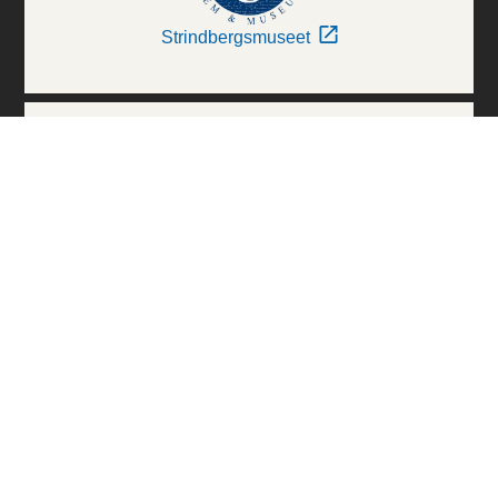
Strindbergsmuseet
Thielska Galleriet
Världskulturmuseerna