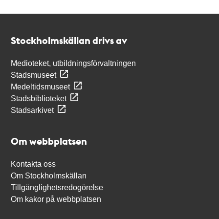
Kontakt
Stockholmskällan
Stockholmskällan drivs av
Medioteket, utbildningsförvaltningen
Stadsmuseet
Medeltidsmuseet
Stadsbiblioteket
Stadsarkivet
Om webbplatsen
Kontakta oss
Om Stockholmskällan
Tillgänglighetsredogörelse
Om kakor på webbplatsen