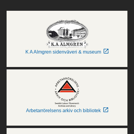
K A Almgren sidenväveri & museum
Arbetarrörelsens arkiv och bibliotek