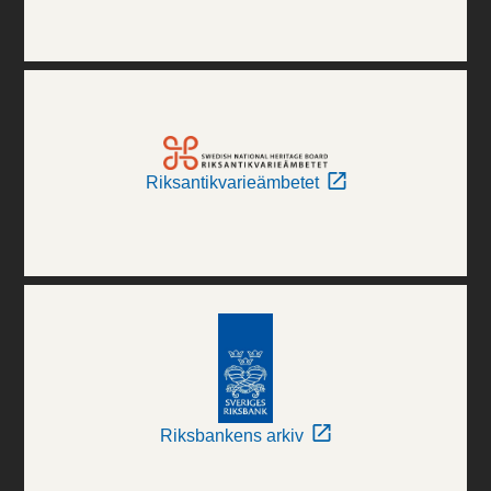
Riksantikvarieämbetet
Riksbankens arkiv