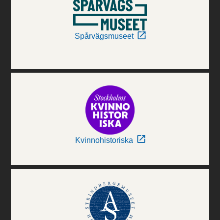
Spårvägsmuseet
Kvinnohistoriska