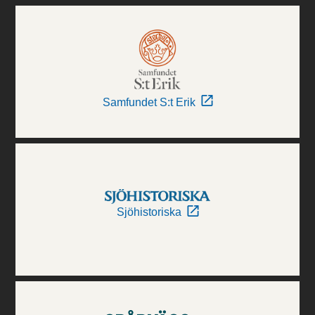
Samfundet S:t Erik
Sjöhistoriska