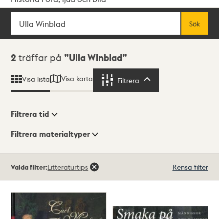
Sök
Fritextsök
Sök
Sökresultat
2
träffar på
Ulla Winblad
Visa karta
Visa lista
Filtrera
Filtrera
Filtrera tid
Filtrera materialtyper
Visningsläge
Totalt
Valda filter:
Litteraturtips
Rensa filter
2
träffar
Lista
Karta