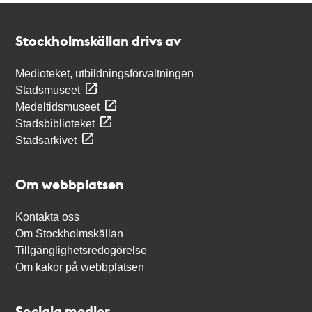
Kontakt
Stockholmskällan
Stockholmskällan drivs av
Medioteket, utbildningsförvaltningen
Stadsmuseet
Medeltidsmuseet
Stadsbiblioteket
Stadsarkivet
Om webbplatsen
Kontakta oss
Om Stockholmskällan
Tillgänglighetsredogörelse
Om kakor på webbplatsen
Sociala medier