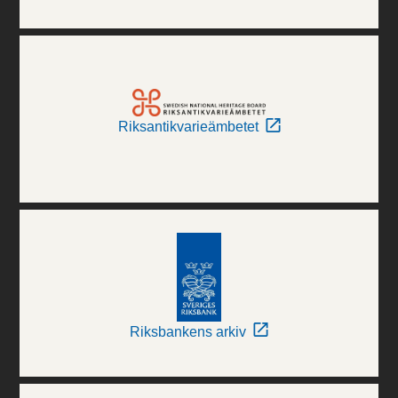
Riksantikvarieämbetet
Riksbankens arkiv