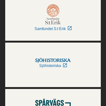
Samfundet S:t Erik
Sjöhistoriska