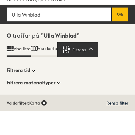
Sök
Fritextsök
Sök
Sökresultat
0
träffar på
Ulla Winblad
Visa karta
Visa lista
Filtrera
Filtrera
Filtrera tid
Filtrera materialtyper
Visningsläge
Totalt
Valda filter:
Karta
Rensa filter
0
träffar
Lista
Karta