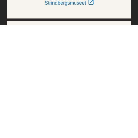
Strindbergsmuseet
Thielska Galleriet
Världskulturmuseerna