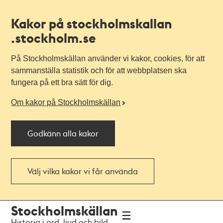
Kakor på stockholmskallan
.stockholm.se
På Stockholmskällan använder vi kakor, cookies, för att
sammanställa statistik och för att webbplatsen ska
fungera på ett bra sätt för dig.
Om kakor på Stockholmskällan
Godkänn alla kakor
Välj vilka kakor vi får använda
Till
Till
Stockholmskällan
navigationen
huvudinnehållet
Historia i ord, ljud och bild