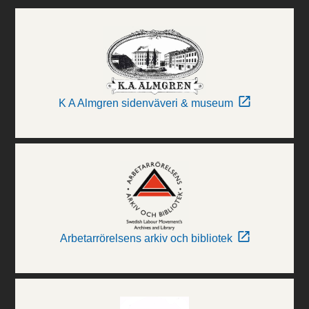
K A Almgren sidenväveri & museum
Arbetarrörelsens arkiv och bibliotek