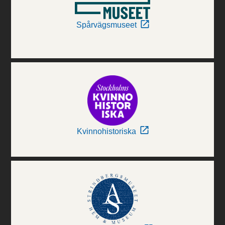
Spårvägsmuseet
Kvinnohistoriska