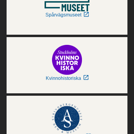
Spårvägsmuseet
Kvinnohistoriska