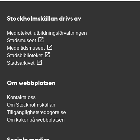
Kontakt
Stockholmskällan
Stockholmskällan drivs av
Medioteket, utbildningsförvaltningen
Stadsmuseet
Medeltidsmuseet
Stadsbiblioteket
Stadsarkivet
Om webbplatsen
Kontakta oss
Om Stockholmskällan
Tillgänglighetsredogörelse
Om kakor på webbplatsen
Sociala medier