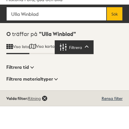
Sök
Fritextsök
Sök
Sökresultat
0
träffar på
Ulla Winblad
Visa karta
Visa lista
Filtrera
Filtrera
Filtrera tid
Filtrera materialtyper
Visningsläge
Totalt
Valda filter:
Ritning
Rensa filter
0
träffar
Lista
Karta