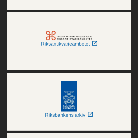
Riksantikvarieämbetet
Riksbankens arkiv