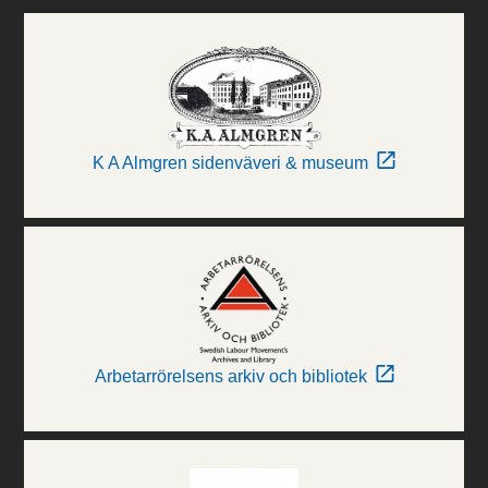
K A Almgren sidenväveri & museum
Arbetarrörelsens arkiv och bibliotek