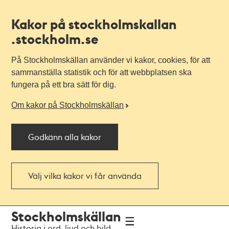
Kakor på stockholmskallan
.stockholm.se
På Stockholmskällan använder vi kakor, cookies, för att
sammanställa statistik och för att webbplatsen ska
fungera på ett bra sätt för dig.
Om kakor på Stockholmskällan
Godkänn alla kakor
Välj vilka kakor vi får använda
Till
Till
Stockholmskällan
navigationen
huvudinnehållet
Historia i ord, ljud och bild