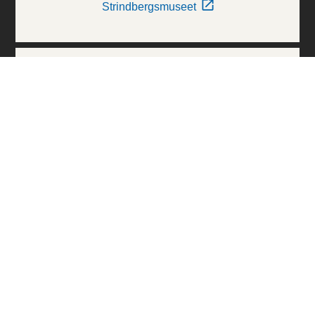
Strindbergsmuseet
Thielska Galleriet
Världskulturmuseerna