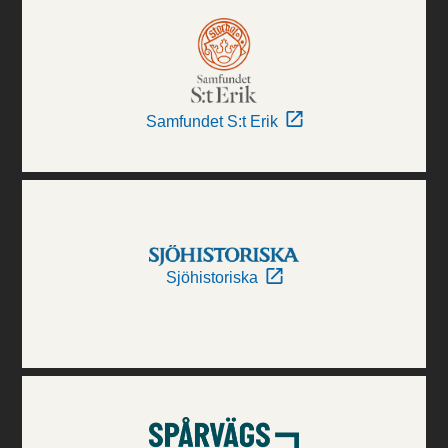
Samfundet S:t Erik
Sjöhistoriska