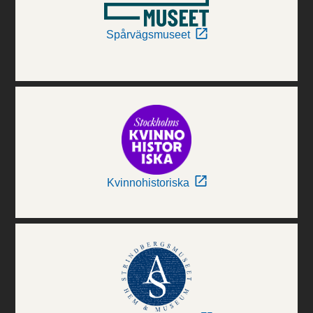
Spårvägsmuseet
Kvinnohistoriska