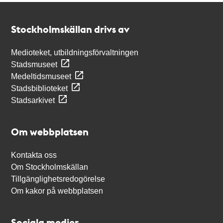
Kontakt
Stockholmskällan
Stockholmskällan drivs av
Medioteket, utbildningsförvaltningen
Stadsmuseet
Medeltidsmuseet
Stadsbiblioteket
Stadsarkivet
Om webbplatsen
Kontakta oss
Om Stockholmskällan
Tillgänglighetsredogörelse
Om kakor på webbplatsen
Sociala medier