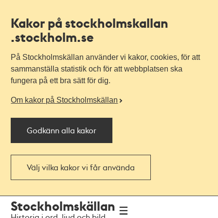
Kakor på stockholmskallan
.stockholm.se
På Stockholmskällan använder vi kakor, cookies, för att
sammanställa statistik och för att webbplatsen ska
fungera på ett bra sätt för dig.
Om kakor på Stockholmskällan
Godkänn alla kakor
Välj vilka kakor vi får använda
Till
Till
Stockholmskällan
navigationen
huvudinnehållet
Historia i ord, ljud och bild