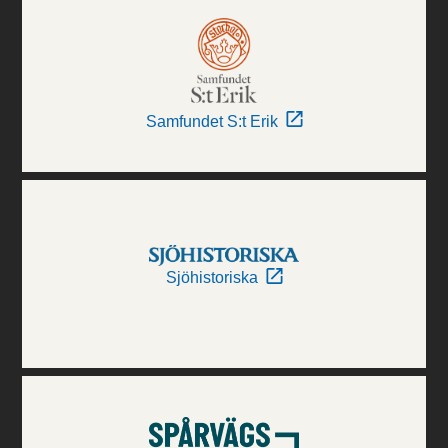
Samfundet S:t Erik
Sjöhistoriska