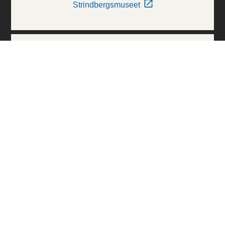
Strindbergsmuseet
Thielska Galleriet
Världskulturmuseerna