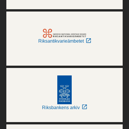
Riksantikvarieämbetet
Riksbankens arkiv