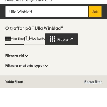
Sök
Fritextsök
Sök
Sökresultat
0
träffar på
Ulla Winblad
Visa karta
Visa lista
Filtrera
Filtrera
Filtrera tid
Filtrera materialtyper
Visningsläge
Totalt
Valda filter:
Rensa filter
0
träffar
Lista
Karta