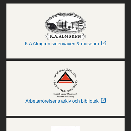
K A Almgren sidenväveri & museum
Arbetarrörelsens arkiv och bibliotek