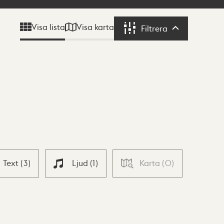
Visa karta
Visa lista
Filtrera
Filtrera
Text
(
3
)
Ljud
(
1
)
Karta
(
0
)