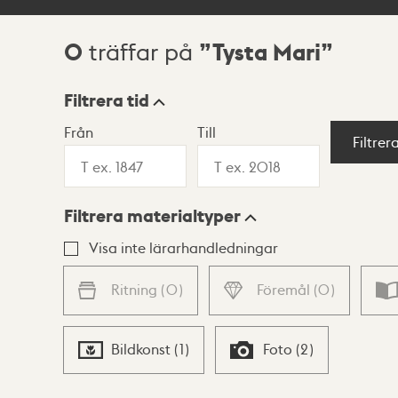
0
Tysta Mari
träffar på
Sökresultat
Filtrera tid
Från
Till
Visningsläge
Filtrer
Filtrera materialtyper
Lista
Karta
Visa inte lärarhandledningar
Ritning
(
0
)
Föremål
(
0
)
Bildkonst
(
1
)
Foto
(
2
)