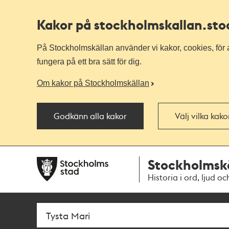
Kakor på stockholmskallan
.st
På Stockholmskällan använder vi kakor, cookies, för a
fungera på ett bra sätt för dig.
Om kakor på Stockholmskällan
Godkänn alla kakor
Välj vilka kak
Till
Till
Stockholmsk
navigationen
huvudinnehållet
Historia i ord, ljud oc
Sök
Fritextsök