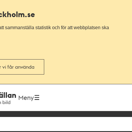
ockholm.se
tt sammanställa statistik och för att webbplatsen ska
or vi får använda
ällan
Meny
h bild