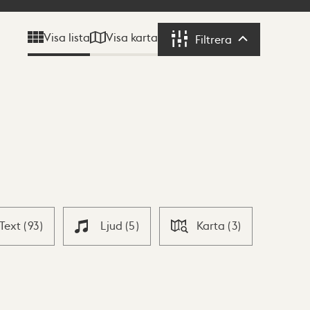
Visa karta
Visa lista
Filtrera
Filtrera
Text
(
93
)
Ljud
(
5
)
Karta
(
3
)