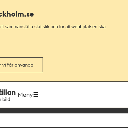
ockholm.se
tt sammanställa statistik och för att webbplatsen ska
or vi får använda
ällan
Meny
h bild