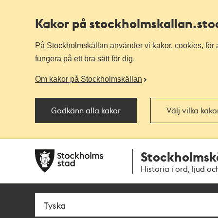
Kakor på stockholmskallan
.st
På Stockholmskällan använder vi kakor, cookies, för a
fungera på ett bra sätt för dig.
Om kakor på Stockholmskällan
Godkänn alla kakor
Välj vilka kak
Till
Till
Stockholmsk
navigationen
huvudinnehållet
Historia i ord, ljud oc
Sök
Fritextsök