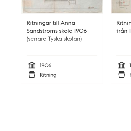
Ritningar till Anna
Ritni
Sandströms skola 1906
från 
(senare Tyska skolan)
1906
Tid
Tid
Ritning
Typ
Typ