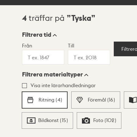
4
Tyska
träffar på
Sökresultat
Filtrera tid
Från
Till
Visningsläge
Filtrer
Filtrera materialtyper
Lista
Karta
Visa inte lärarhandledningar
Ritning
(
4
)
Föremål
(
16
)
Bildkonst
(
15
)
Foto
(
102
)