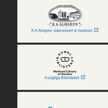
K A Almgren sidenväveri & museum
Kungliga Biblioteket