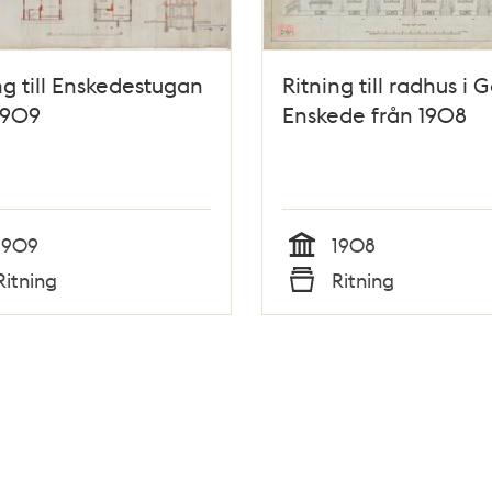
ng till Enskedestugan
Ritning till radhus i
1909
Enskede från 1908
1909
1908
Tid
Ritning
Ritning
Typ