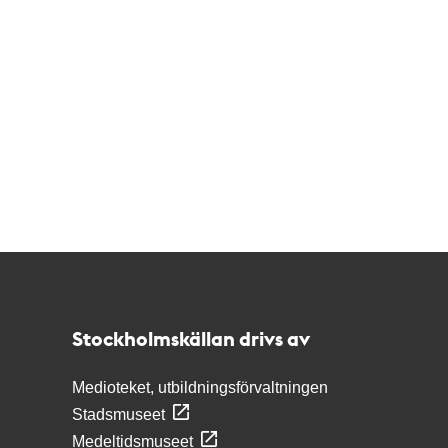
Kontakt
Stockholmskällan
Stockholmskällan drivs av
Medioteket, utbildningsförvaltningen
Stadsmuseet
Medeltidsmuseet