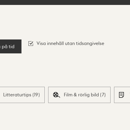
Visa innehåll utan tidsangivelse
a på tid
Litteraturtips
(
19
)
Film & rörlig bild
(
7
)