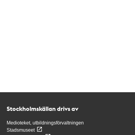
Kontakt
Stockholmskällan
Stockholmskällan drivs av
Medioteket, utbildningsförvaltningen
Stadsmuseet