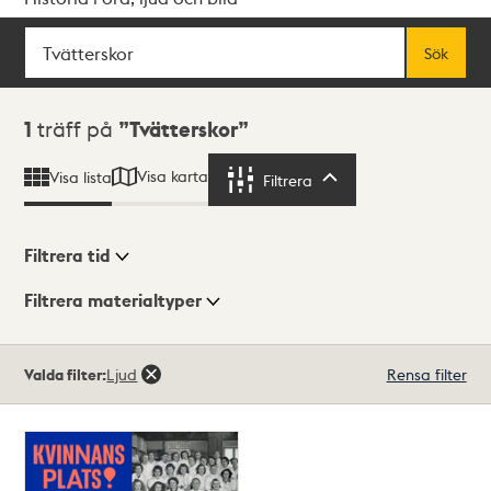
Sök
Fritextsök
Sök
Sökresultat
1
träff på
Tvätterskor
Visa karta
Visa lista
Filtrera
Filtrera
Filtrera tid
Filtrera materialtyper
Visningsläge
Totalt
Valda filter:
Ljud
Rensa filter
1
träffar
Lista
Karta