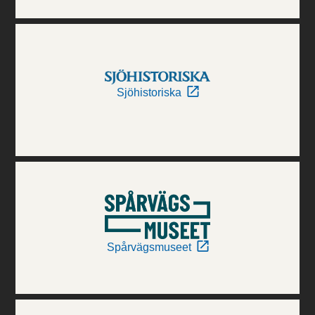
Sjöhistoriska
Spårvägsmuseet