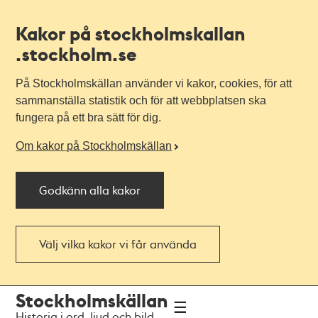
Kakor på stockholmskallan
.stockholm.se
På Stockholmskällan använder vi kakor, cookies, för att
sammanställa statistik och för att webbplatsen ska
fungera på ett bra sätt för dig.
Om kakor på Stockholmskällan
Godkänn alla kakor
Välj vilka kakor vi får använda
Till
Till
Stockholmskällan
navigationen
huvudinnehållet
Historia i ord, ljud och bild