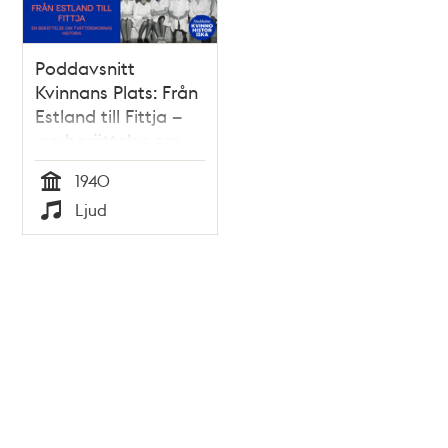
Poddavsnitt
Kvinnans Plats: Från
Estland till Fittja –
en berättelse om
tvätterskornas
1940
historia
Tid
Ljud
Typ