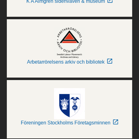
K A Almgren sidenväveri & museum
Arbetarrörelsens arkiv och bibliotek
Föreningen Stockholms Företagsminnen