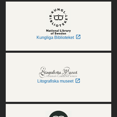
Kungliga Biblioteket
Litografiska museet