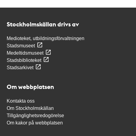
Kontakt
Stockholmskällan
Stockholmskällan drivs av
Medioteket, utbildningsförvaltningen
Stadsmuseet
Medeltidsmuseet
Stadsbiblioteket
Stadsarkivet
Om webbplatsen
Kontakta oss
Om Stockholmskällan
Tillgänglighetsredogörelse
Om kakor på webbplatsen