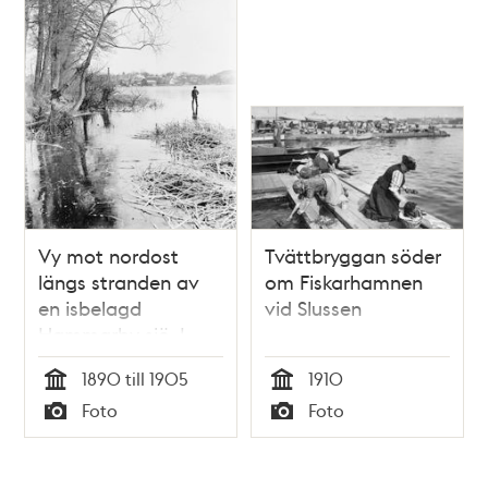
Vy mot nordost
Tvättbryggan söder
längs stranden av
om Fiskarhamnen
en isbelagd
vid Slussen
Hammarby sjö. I
fonden del av
1890 till 1905
1910
Barnängsområdet.
Tid
Tid
Foto
Foto
Typ
Typ