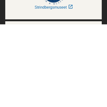
Strindbergsmuseet
Thielska Galleriet
Världskulturmuseerna