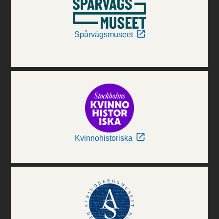
Spårvägsmuseet
Kvinnohistoriska