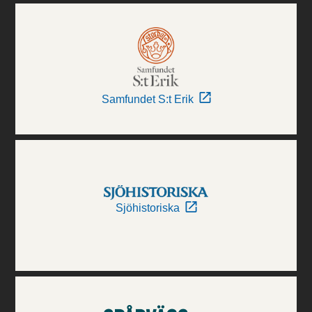
Samfundet S:t Erik
Sjöhistoriska