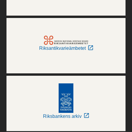
Riksantikvarieämbetet
Riksbankens arkiv