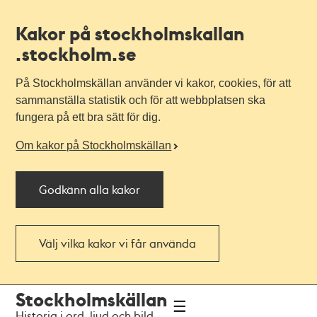
Kakor på stockholmskallan
.stockholm.se
På Stockholmskällan använder vi kakor, cookies, för att
sammanställa statistik och för att webbplatsen ska
fungera på ett bra sätt för dig.
Om kakor på Stockholmskällan
Godkänn alla kakor
Välj vilka kakor vi får använda
Till
Till
Stockholmskällan
navigationen
huvudinnehållet
Historia i ord, ljud och bild