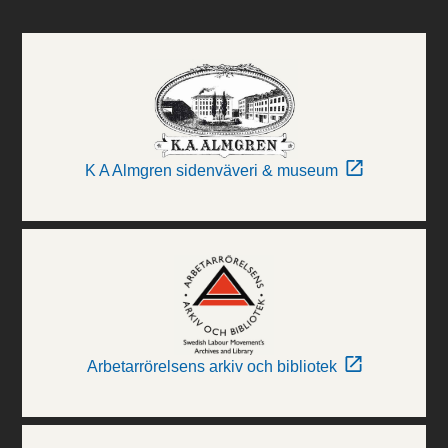
K A Almgren sidenväveri & museum
Arbetarrörelsens arkiv och bibliotek