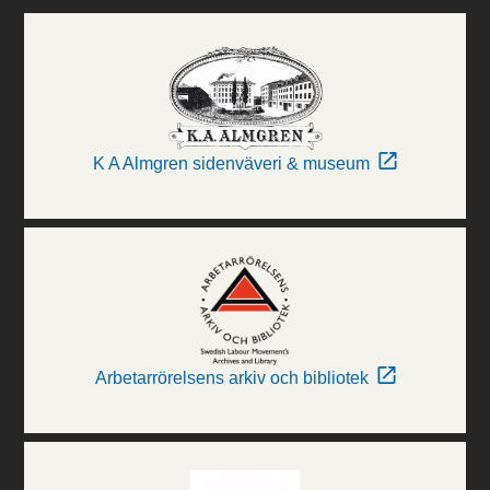
K A Almgren sidenväveri & museum
Arbetarrörelsens arkiv och bibliotek