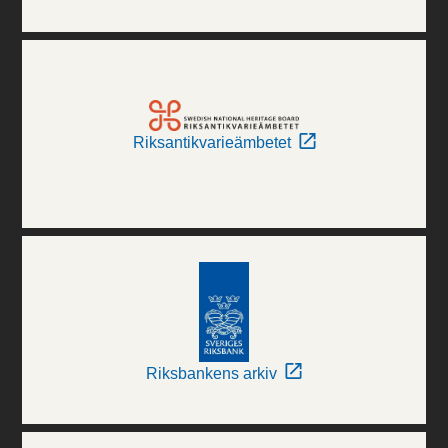
Riksantikvarieämbetet
Riksbankens arkiv