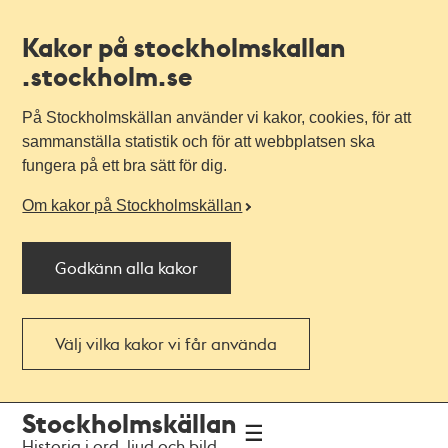
Kakor på stockholmskallan
.stockholm.se
På Stockholmskällan använder vi kakor, cookies, för att
sammanställa statistik och för att webbplatsen ska
fungera på ett bra sätt för dig.
Om kakor på Stockholmskällan
Godkänn alla kakor
Välj vilka kakor vi får använda
Till
Till
Stockholmskällan
navigationen
huvudinnehållet
Historia i ord, ljud och bild