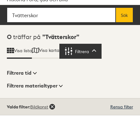
Sök
Fritextsök
Sök
Sökresultat
0
träffar på
Tvätterskor
Visa karta
Visa lista
Filtrera
Filtrera
Filtrera tid
Filtrera materialtyper
Visningsläge
Totalt
Valda filter:
Bildkonst
Rensa filter
0
träffar
Lista
Karta