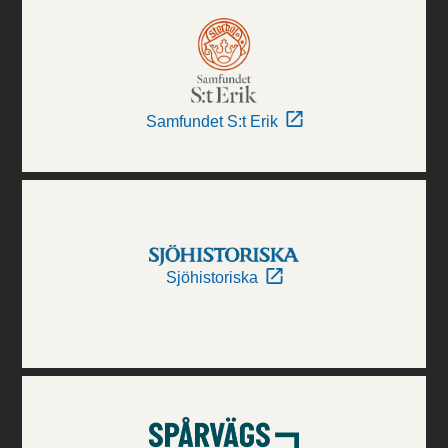
Samfundet S:t Erik
Sjöhistoriska