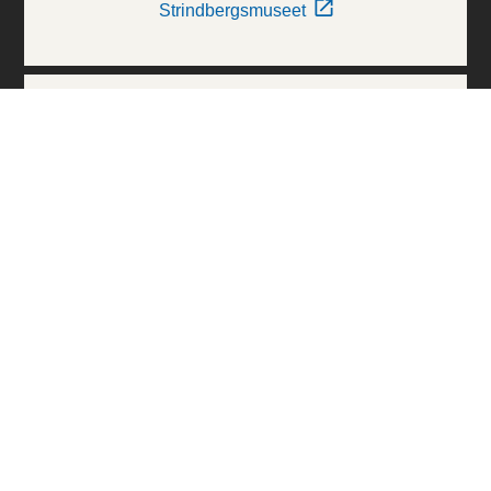
Strindbergsmuseet
Thielska Galleriet
Världskulturmuseerna