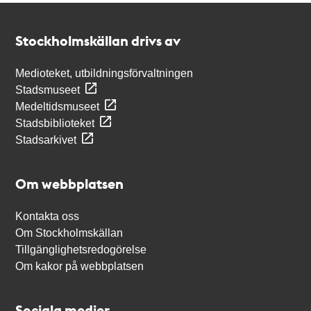
Kontakt
Stockholmskällan
Stockholmskällan drivs av
Medioteket, utbildningsförvaltningen
Stadsmuseet
Medeltidsmuseet
Stadsbiblioteket
Stadsarkivet
Om webbplatsen
Kontakta oss
Om Stockholmskällan
Tillgänglighetsredogörelse
Om kakor på webbplatsen
Sociala medier