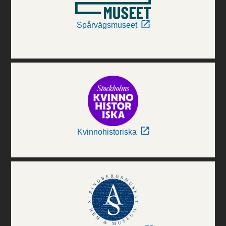
Spårvägsmuseet
Kvinnohistoriska