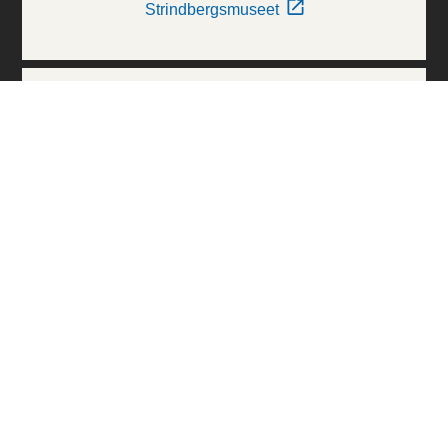
Strindbergsmuseet
Thielska Galleriet
Världskulturmuseerna