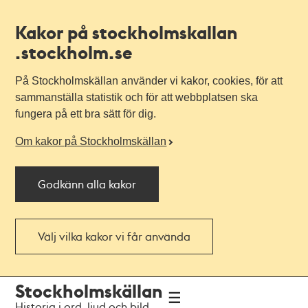
Kakor på stockholmskallan
.stockholm.se
På Stockholmskällan använder vi kakor, cookies, för att
sammanställa statistik och för att webbplatsen ska
fungera på ett bra sätt för dig.
Om kakor på Stockholmskällan
Godkänn alla kakor
Välj vilka kakor vi får använda
Till
Till
Stockholmskällan
navigationen
huvudinnehållet
Historia i ord, ljud och bild