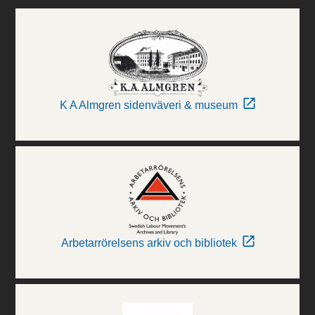
K A Almgren sidenväveri & museum
Arbetarrörelsens arkiv och bibliotek