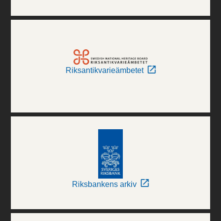
Riksantikvarieämbetet
Riksbankens arkiv