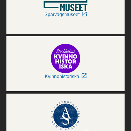
Spårvägsmuseet
Kvinnohistoriska