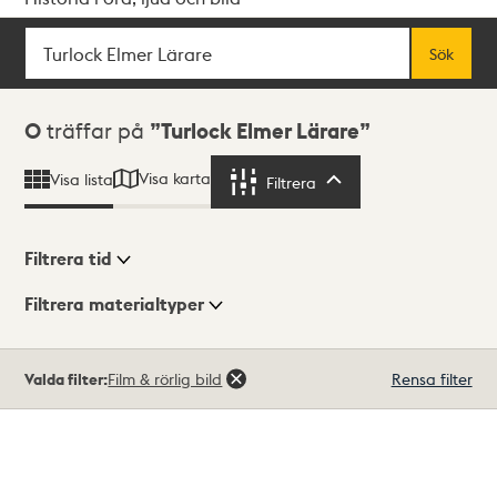
Sök
Fritextsök
Sök
Sökresultat
0
träffar på
Turlock Elmer Lärare
Visa karta
Visa lista
Filtrera
Filtrera
Filtrera tid
Filtrera materialtyper
Visningsläge
Totalt
Valda filter:
Film & rörlig bild
Rensa filter
0
träffar
Lista
Karta