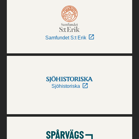
Samfundet S:t Erik
Sjöhistoriska