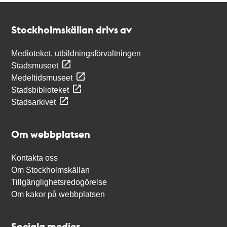
Kontakt
Stockholmskällan
Stockholmskällan drivs av
Medioteket, utbildningsförvaltningen
Stadsmuseet
Medeltidsmuseet
Stadsbiblioteket
Stadsarkivet
Om webbplatsen
Kontakta oss
Om Stockholmskällan
Tillgänglighetsredogörelse
Om kakor på webbplatsen
Sociala medier