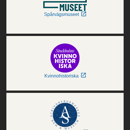
Spårvägsmuseet
Kvinnohistoriska