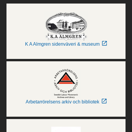
K A Almgren sidenväveri & museum
Arbetarrörelsens arkiv och bibliotek