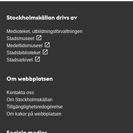
Kontakt
Stockholmskällan
Stockholmskällan drivs av
Medioteket, utbildningsförvaltningen
Stadsmuseet
Medeltidsmuseet
Stadsbiblioteket
Stadsarkivet
Om webbplatsen
Kontakta oss
Om Stockholmskällan
Tillgänglighetsredogörelse
Om kakor på webbplatsen
Sociala medier