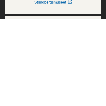
Strindbergsmuseet
Thielska Galleriet
Världskulturmuseerna