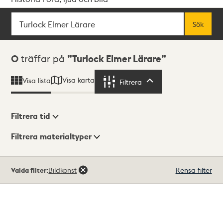
Sök
Fritextsök
Sök
Sökresultat
0
träffar på
Turlock Elmer Lärare
Visa karta
Visa lista
Filtrera
Filtrera
Filtrera tid
Filtrera materialtyper
Visningsläge
Totalt
Valda filter:
Bildkonst
Rensa filter
0
träffar
Lista
Karta