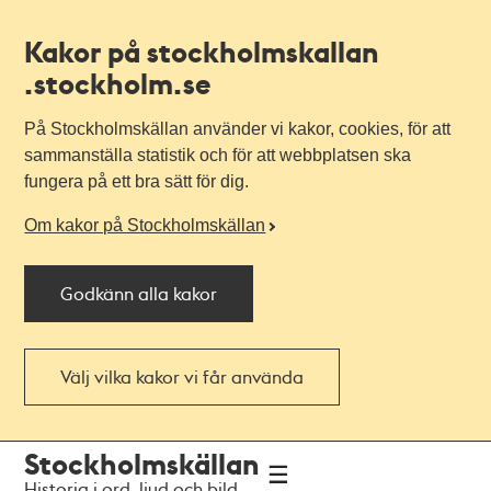
Kakor på stockholmskallan
.stockholm.se
På Stockholmskällan använder vi kakor, cookies, för att
sammanställa statistik och för att webbplatsen ska
fungera på ett bra sätt för dig.
Om kakor på Stockholmskällan
Godkänn alla kakor
Välj vilka kakor vi får använda
Till
Till
Stockholmskällan
navigationen
huvudinnehållet
Historia i ord, ljud och bild