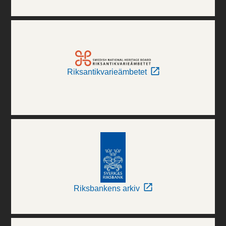
Riksantikvarieämbetet
Riksbankens arkiv