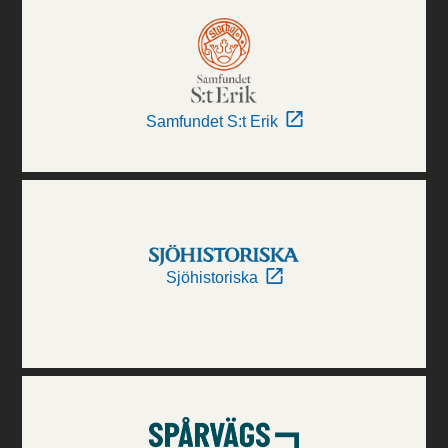
Samfundet S:t Erik
Sjöhistoriska