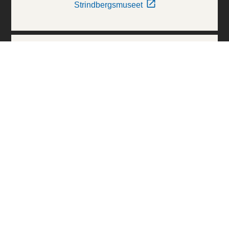
Strindbergsmuseet
Thielska Galleriet
Världskulturmuseerna