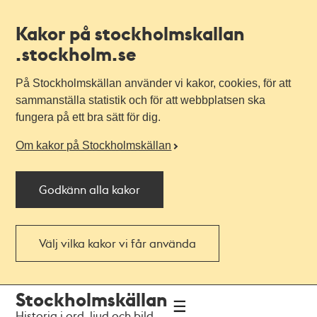
Kakor på stockholmskallan
.stockholm.se
På Stockholmskällan använder vi kakor, cookies, för att
sammanställa statistik och för att webbplatsen ska
fungera på ett bra sätt för dig.
Om kakor på Stockholmskällan
Godkänn alla kakor
Välj vilka kakor vi får använda
Till
Till
Stockholmskällan
navigationen
huvudinnehållet
Historia i ord, ljud och bild