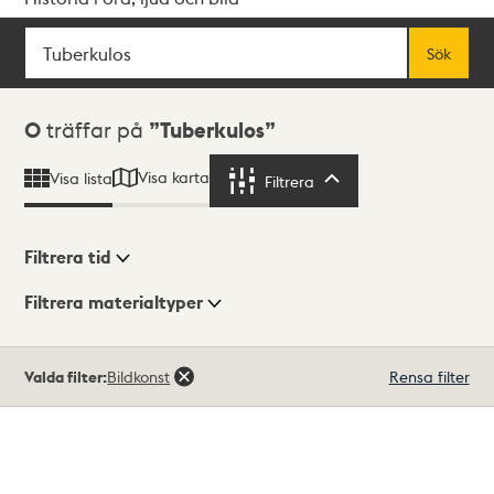
Sök
Fritextsök
Sök
Sökresultat
0
träffar på
Tuberkulos
Visa karta
Visa lista
Filtrera
Filtrera
Filtrera tid
Filtrera materialtyper
Visningsläge
Totalt
Valda filter:
Bildkonst
Rensa filter
0
träffar
Lista
Karta