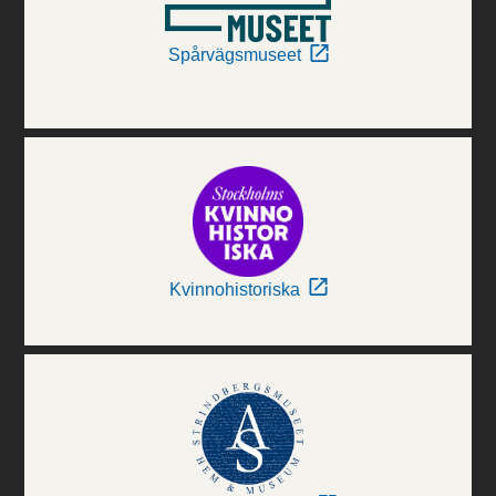
Spårvägsmuseet
Kvinnohistoriska