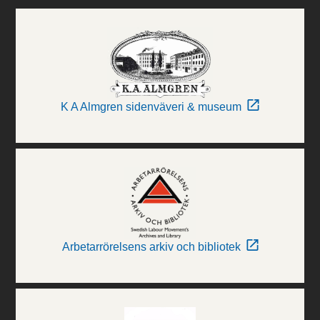
K A Almgren sidenväveri & museum
Arbetarrörelsens arkiv och bibliotek