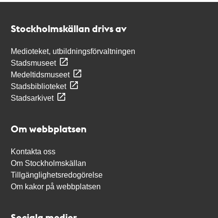
Kontakt
Stockholmskällan
Stockholmskällan drivs av
Medioteket, utbildningsförvaltningen
Stadsmuseet
Medeltidsmuseet
Stadsbiblioteket
Stadsarkivet
Om webbplatsen
Kontakta oss
Om Stockholmskällan
Tillgänglighetsredogörelse
Om kakor på webbplatsen
Sociala medier