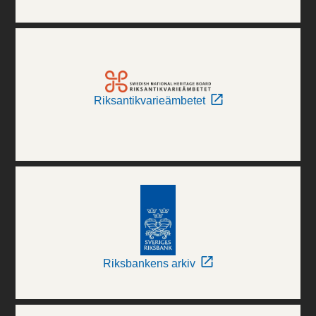
Riksantikvarieämbetet
Riksbankens arkiv