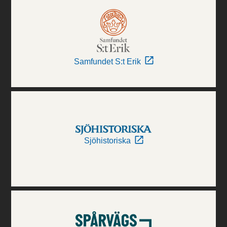
Samfundet S:t Erik
Sjöhistoriska