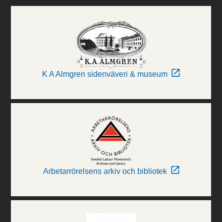
K A Almgren sidenväveri & museum
Arbetarrörelsens arkiv och bibliotek