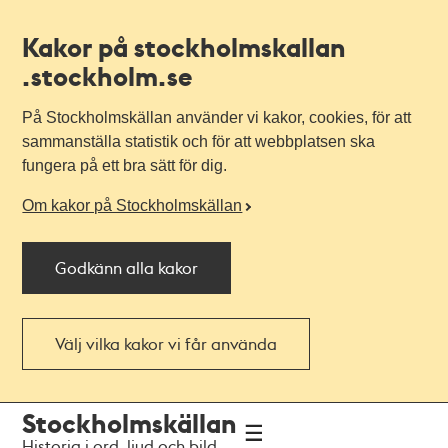
Kakor på stockholmskallan
.stockholm.se
På Stockholmskällan använder vi kakor, cookies, för att
sammanställa statistik och för att webbplatsen ska
fungera på ett bra sätt för dig.
Om kakor på Stockholmskällan
Godkänn alla kakor
Välj vilka kakor vi får använda
Till
Till
Stockholmskällan
navigationen
huvudinnehållet
Historia i ord, ljud och bild