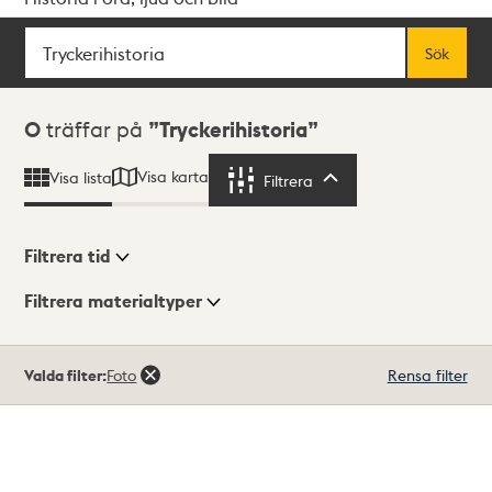
Sök
Fritextsök
Sök
Sökresultat
0
träffar på
Tryckerihistoria
Visa karta
Visa lista
Filtrera
Filtrera
Filtrera tid
Filtrera materialtyper
Visningsläge
Totalt
Valda filter:
Foto
Rensa filter
0
träffar
Lista
Karta