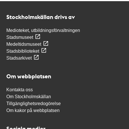
Kontakt
Stockholmskällan
Stockholmskällan drivs av
Medioteket, utbildningsförvaltningen
Stadsmuseet
Medeltidsmuseet
Stadsbiblioteket
Stadsarkivet
Om webbplatsen
Kontakta oss
Om Stockholmskällan
Tillgänglighetsredogörelse
Om kakor på webbplatsen
Sociala medier