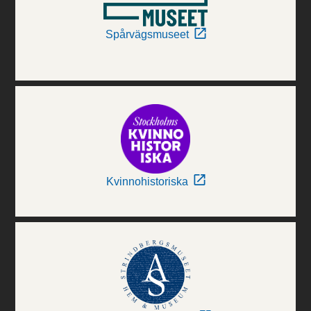
Spårvägsmuseet
Kvinnohistoriska