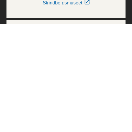
Strindbergsmuseet
Thielska Galleriet
Världskulturmuseerna