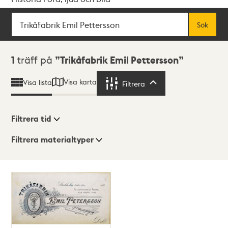
Sök
Fritextsök
Sök
Sökresultat
1
träff på
Trikåfabrik Emil Pettersson
Visa karta
Visa lista
Filtrera
Filtrera
Filtrera tid
Filtrera materialtyper
Visningsläge
Totalt
1
träffar
Lista
Karta