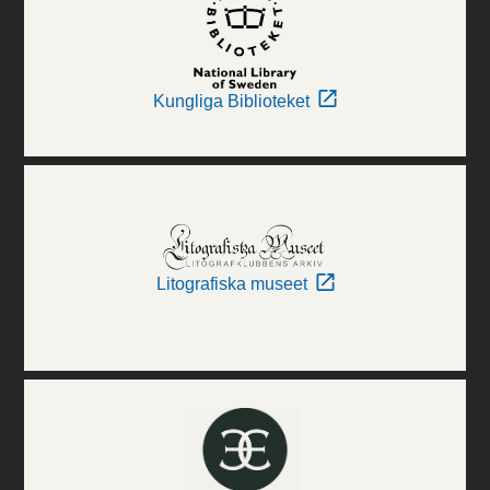
Kungliga Biblioteket
Litografiska museet