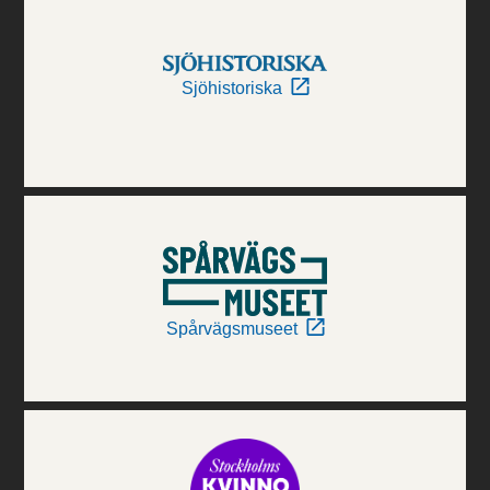
Sjöhistoriska
Spårvägsmuseet