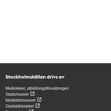
Kontakt
Stockholmskällan
Stockholmskällan drivs av
Medioteket, utbildningsförvaltningen
Stadsmuseet
Medeltidsmuseet
Stadsbiblioteket