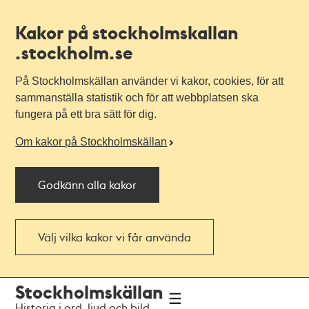
Kakor på stockholmskallan
.stockholm.se
På Stockholmskällan använder vi kakor, cookies, för att
sammanställa statistik och för att webbplatsen ska
fungera på ett bra sätt för dig.
Om kakor på Stockholmskällan
Godkänn alla kakor
Välj vilka kakor vi får använda
Till
Till
Stockholmskällan
navigationen
huvudinnehållet
Historia i ord, ljud och bild