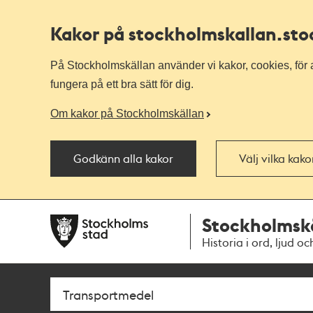
Kakor på stockholmskallan
.st
På Stockholmskällan använder vi kakor, cookies, för a
fungera på ett bra sätt för dig.
Om kakor på Stockholmskällan
Godkänn alla kakor
Välj vilka kak
Till
Till
Stockholmsk
navigationen
huvudinnehållet
Historia i ord, ljud oc
Sök
Fritextsök