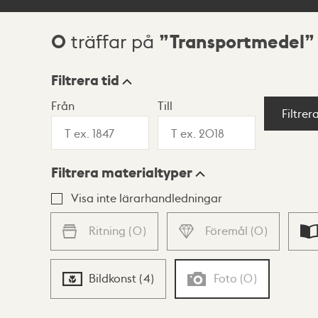
0
Transportmedel
träffar på
Sökresultat
Filtrera tid
Från
Till
Visningsläge
Filtrer
Filtrera materialtyper
Lista
Karta
Visa inte lärarhandledningar
Ritning
(
0
)
Föremål
(
0
)
Bildkonst
(
4
)
Foto
(
0
)