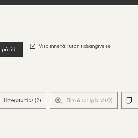
Visa innehåll utan tidsangivelse
a på tid
Litteraturtips
(
2
)
Film & rörlig bild
(
0
)