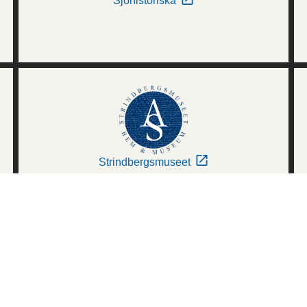
Sjöhistoriska
Strindbergsmuseet