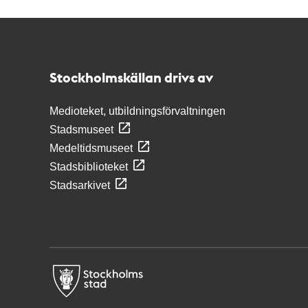
Kontakt
Stockholmskällan
Stockholmskällan drivs av
Medioteket, utbildningsförvaltningen
Stadsmuseet
Medeltidsmuseet
Stadsbiblioteket
Stadsarkivet