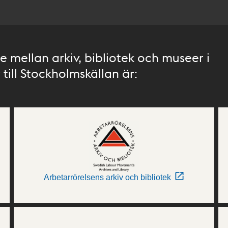
 mellan arkiv, bibliotek och museer i
till Stockholmskällan är:
Arbetarrörelsens arkiv och bibliotek