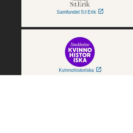
Samfundet S:t Erik
Kvinnohistoriska
Världskulturmuseerna