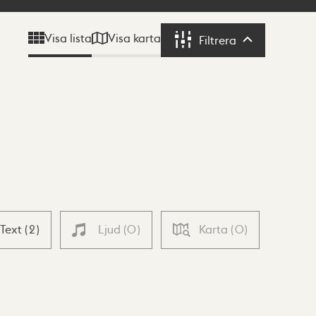
Visa karta
Visa lista
Filtrera
Filtrera
Text
(
2
)
Ljud
(
0
)
Karta
(
0
)