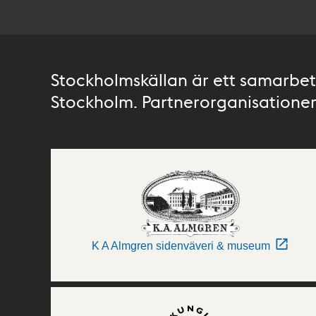
Stockholmskällan är ett samarbete
Stockholm. Partnerorganisationer 
K A Almgren sidenväveri & museum