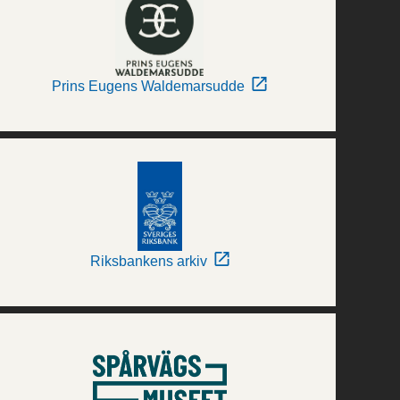
Prins Eugens Waldemarsudde
Riksbankens arkiv