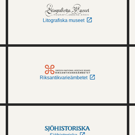
Litografiska museet
Riksantikvarieämbetet