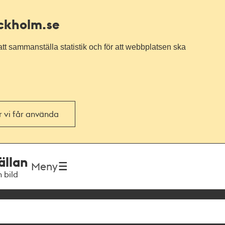
ockholm.se
tt sammanställa statistik och för att webbplatsen ska
or vi får använda
ällan
Meny
h bild