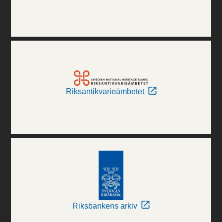
Riksantikvarieämbetet
Riksbankens arkiv