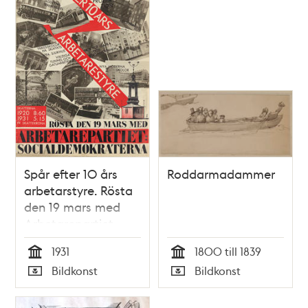
Spår efter 10 års
Roddarmadammer
arbetarstyre. Rösta
den 19 mars med
Arbetarepartiet
Socialdemokraterna.
1931
1800 till 1839
[Valaffisch]
Tid
Tid
Bildkonst
Bildkonst
Typ
Typ