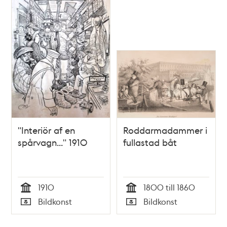
"Interiör af en
Roddarmadammer i
spårvagn..." 1910
fullastad båt
1910
1800 till 1860
Tid
Tid
Bildkonst
Bildkonst
Typ
Typ