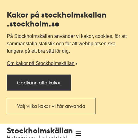
Kakor på stockholmskallan
.stockholm.se
På Stockholmskällan använder vi kakor, cookies, för att
sammanställa statistik och för att webbplatsen ska
fungera på ett bra sätt för dig.
Om kakor på Stockholmskällan
Godkänn alla kakor
Välj vilka kakor vi får använda
Till
Till
Stockholmskällan
navigationen
huvudinnehållet
Historia i ord, ljud och bild