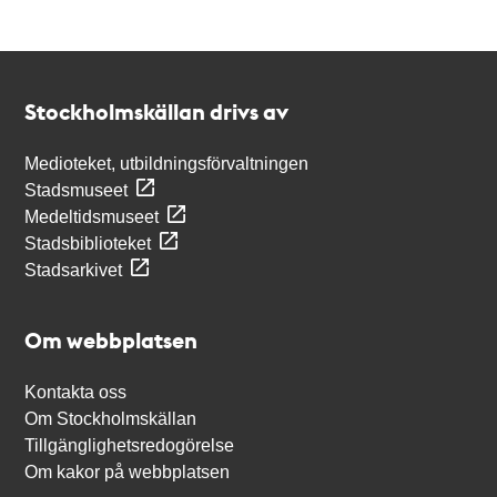
Kontakt
Stockholmskällan
Stockholmskällan drivs av
Medioteket, utbildningsförvaltningen
Stadsmuseet
Medeltidsmuseet
Stadsbiblioteket
Stadsarkivet
Om webbplatsen
Kontakta oss
Om Stockholmskällan
Tillgänglighetsredogörelse
Om kakor på webbplatsen