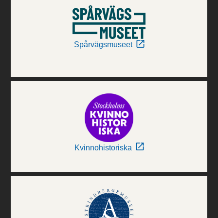
Spårvägsmuseet
Kvinnohistoriska