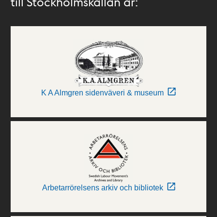
till Stockholmskällan är:
K A Almgren sidenväveri & museum
Arbetarrörelsens arkiv och bibliotek