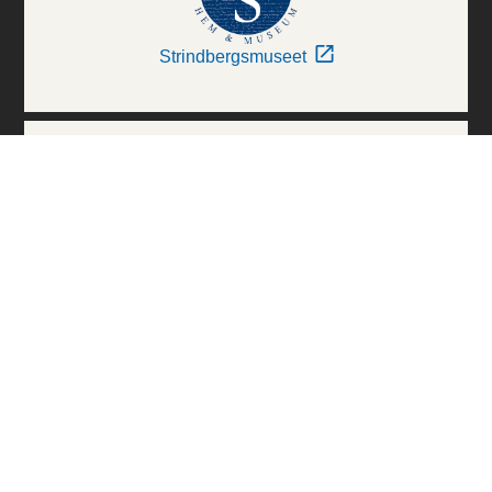
Strindbergsmuseet
Thielska Galleriet
Världskulturmuseerna