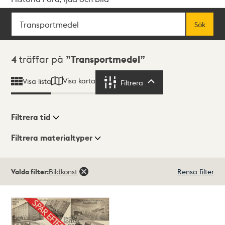
Sök
Fritextsök
Sök
Sökresultat
4
träffar på
Transportmedel
Visa karta
Visa lista
Filtrera
Filtrera
Filtrera tid
Filtrera materialtyper
Visningsläge
Totalt
Valda filter:
Bildkonst
Rensa filter
4
träffar
Lista
Karta