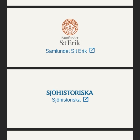
Samfundet S:t Erik
Sjöhistoriska