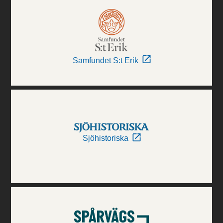
Samfundet S:t Erik
Sjöhistoriska