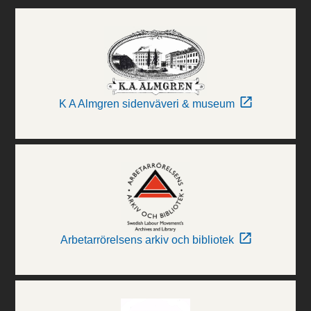
K A Almgren sidenväveri & museum
Arbetarrörelsens arkiv och bibliotek