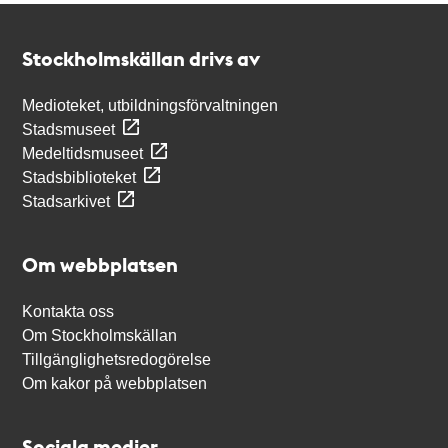
Kontakt
Stockholmskällan
Stockholmskällan drivs av
Medioteket, utbildningsförvaltningen
Stadsmuseet
Medeltidsmuseet
Stadsbiblioteket
Stadsarkivet
Om webbplatsen
Kontakta oss
Om Stockholmskällan
Tillgänglighetsredogörelse
Om kakor på webbplatsen
Sociala medier