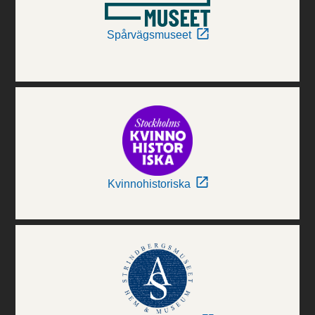
Spårvägsmuseet
Kvinnohistoriska