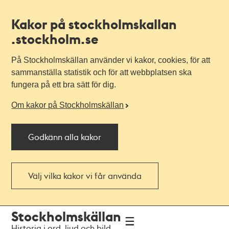
Kakor på stockholmskallan
.stockholm.se
På Stockholmskällan använder vi kakor, cookies, för att
sammanställa statistik och för att webbplatsen ska
fungera på ett bra sätt för dig.
Om kakor på Stockholmskällan
Godkänn alla kakor
Välj vilka kakor vi får använda
Till
Till
Stockholmskällan
navigationen
huvudinnehållet
Historia i ord, ljud och bild