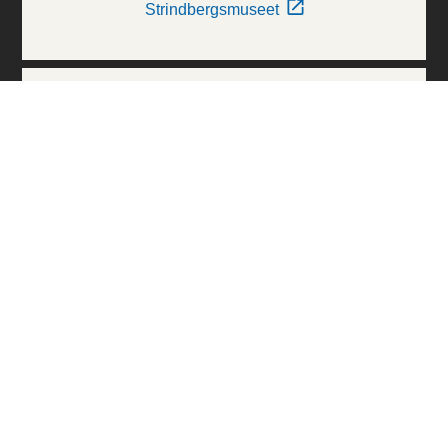
Strindbergsmuseet
Thielska Galleriet
Världskulturmuseerna