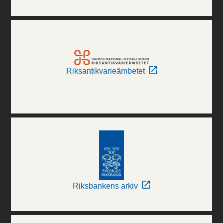
Riksantikvarieämbetet
Riksbankens arkiv