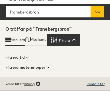
Sök
Fritextsök
Sök
Sökresultat
0
träffar på
Tranebergsbron
Visa karta
Visa lista
Filtrera
Filtrera
Filtrera tid
Filtrera materialtyper
Visningsläge
Totalt
Valda filter:
Ritning
Rensa filter
0
träffar
Lista
Karta