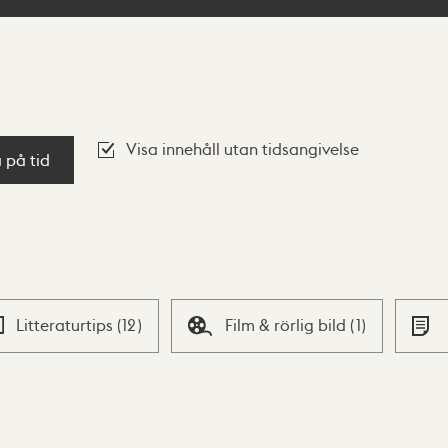
Visa innehåll utan tidsangivelse
a på tid
Litteraturtips
(
12
)
Film & rörlig bild
(
1
)