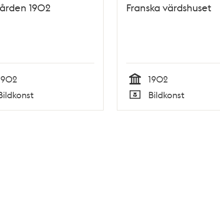
gården 1902
Franska värdshuset
1902
1902
Tid
Bildkonst
Bildkonst
Typ