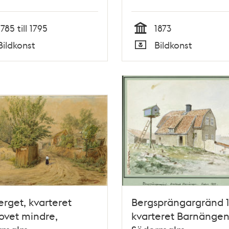
1785 till 1795
1873
Tid
Bildkonst
Bildkonst
Typ
rget, kvarteret
Bergsprängargränd 1
ovet mindre,
kvarteret Barnängen