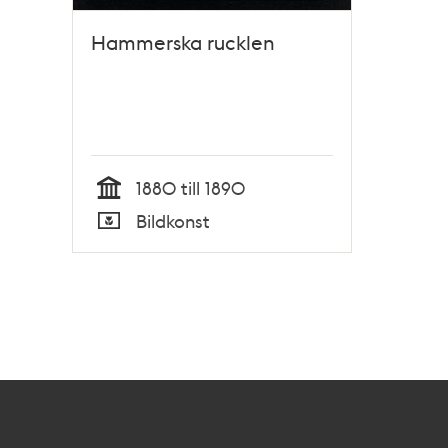
Hammerska rucklen
1880 till 1890
Tid
Bildkonst
Typ
Kontakt
Stockholmskällan