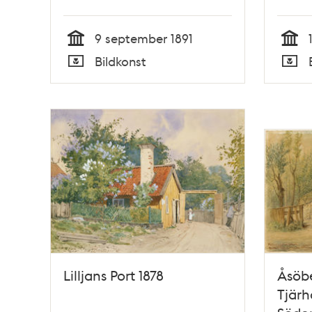
9 september 1891
Tid
Tid
Bildkonst
Typ
Typ
Lilljans Port 1878
Åsöbe
Tjärh