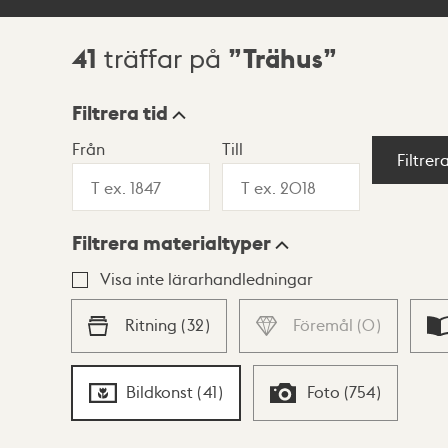
41
Trähus
träffar på
Sökresultat
Filtrera tid
Från
Till
Visningsläge
Filtrer
Filtrera materialtyper
Lista
Karta
Visa inte lärarhandledningar
Ritning
(
32
)
Föremål
(
0
)
Bildkonst
(
41
)
Foto
(
754
)