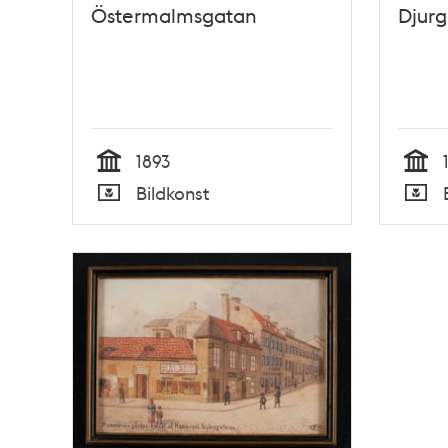
Östermalmsgatan
Djur
1893
Tid
Tid
Bildkonst
Typ
Typ