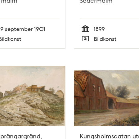
rmalm
Södermalm
19 september 1901
1899
Tid
Bildkonst
Bildkonst
Typ
sprängargränd,
Kungsholmsgatan uts