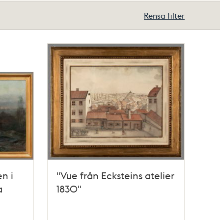
Rensa filter
en i
"Vue från Ecksteins atelier
a
1830"