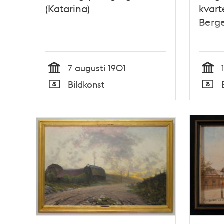
(Katarina)
kvart
Berg
7 augusti 1901
Tid
Tid
Bildkonst
Typ
Typ