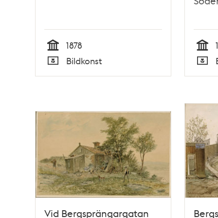
Söde
1878
Tid
Tid
Bildkonst
Typ
Typ
Vid Bergsprängargatan
Berg