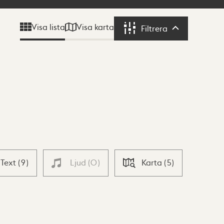
Visa karta
Visa lista
Filtrera
Filtrera
Text
(
9
)
Ljud
(
0
)
Karta
(
5
)