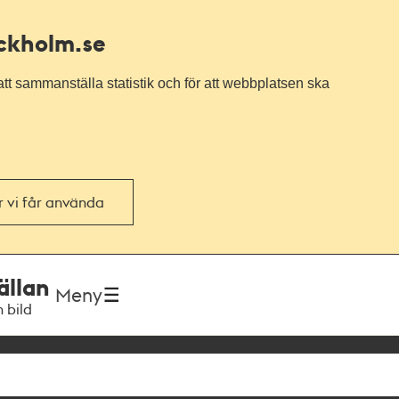
ockholm.se
tt sammanställa statistik och för att webbplatsen ska
or vi får använda
ällan
Meny
h bild