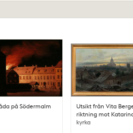
våda på Södermalm
Utsikt från Vita Berg
riktning mot Katarin
kyrka