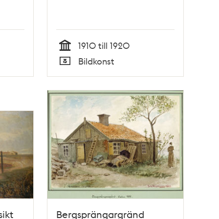
1910 till 1920
Tid
Bildkonst
Typ
ikt
Bergsprängargränd