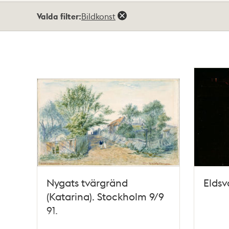
Totalt
Valda filter:
Bildkonst
41
träffar
Nygats tvärgränd
Elds
(Katarina). Stockholm 9/9
91.