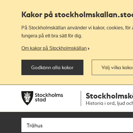
Kakor på stockholmskallan
.st
På Stockholmskällan använder vi kakor, cookies, för a
fungera på ett bra sätt för dig.
Om kakor på Stockholmskällan
Godkänn alla kakor
Välj vilka kak
Till
Till
Stockholmsk
navigationen
huvudinnehållet
Historia i ord, ljud oc
Sök
Fritextsök