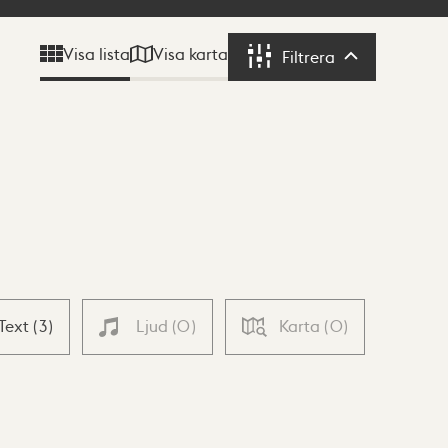
Visa karta
Visa lista
Filtrera
Filtrera
Text
(
3
)
Ljud
(
0
)
Karta
(
0
)