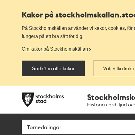
Kakor på stockholmskallan
.st
På Stockholmskällan använder vi kakor, cookies, för a
fungera på ett bra sätt för dig.
Om kakor på Stockholmskällan
Godkänn alla kakor
Välj vilka kak
Till
Till
Stockholmsk
navigationen
huvudinnehållet
Historia i ord, ljud oc
Sök
Fritextsök