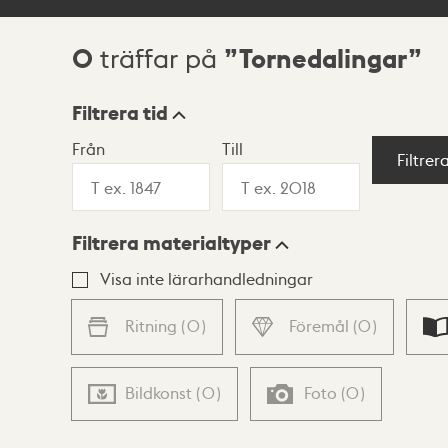
0
Tornedalingar
träffar på
Sökresultat
Filtrera tid
Från
Till
Visningsläge
Filtrer
Filtrera materialtyper
Lista
Karta
Visa inte lärarhandledningar
Ritning
(
0
)
Föremål
(
0
)
Bildkonst
(
0
)
Foto
(
0
)