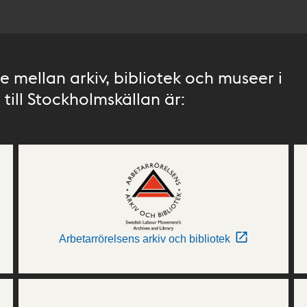
 mellan arkiv, bibliotek och museer i
till Stockholmskällan är:
Arbetarrörelsens arkiv och bibliotek