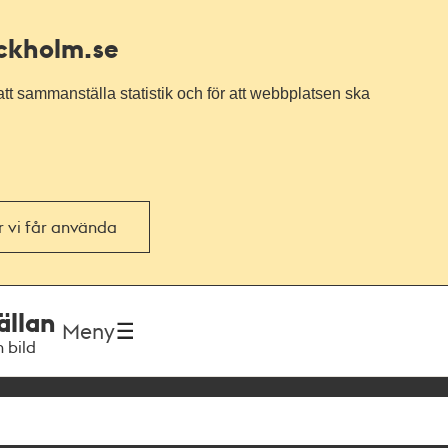
ockholm.se
tt sammanställa statistik och för att webbplatsen ska
or vi får använda
ällan
Meny
h bild