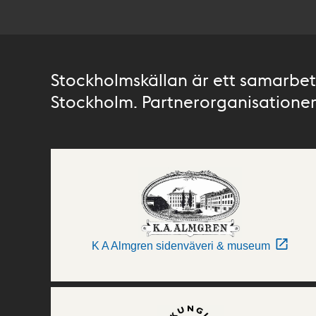
Stockholmskällan är ett samarbete
Stockholm. Partnerorganisationer 
K A Almgren sidenväveri & museum