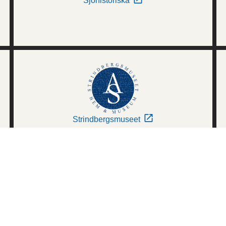
Sjöhistoriska
Strindbergsmuseet