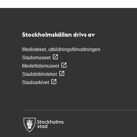
Kontakt
Stockholmskällan
Stockholmskällan drivs av
Medioteket, utbildningsförvaltningen
Stadsmuseet
Medeltidsmuseet
Stadsbiblioteket
Stadsarkivet