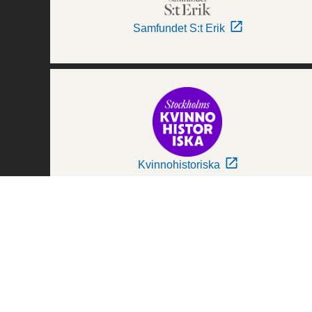
Samfundet S:t Erik
Kvinnohistoriska
Världskulturmuseerna