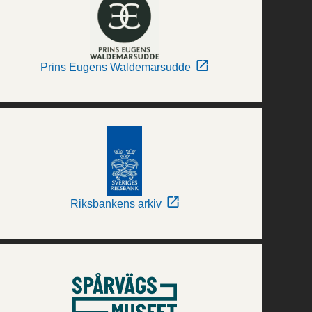
Prins Eugens Waldemarsudde
Riksbankens arkiv