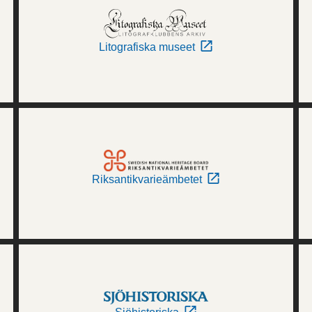
Litografiska museet
Riksantikvarieämbetet