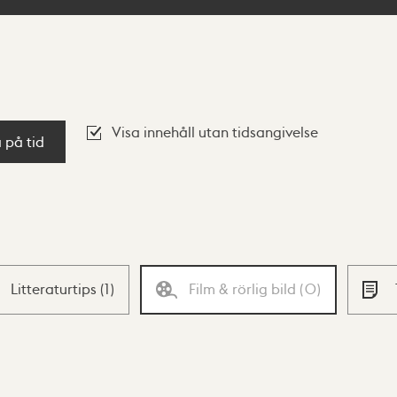
Visa innehåll utan tidsangivelse
a på tid
Litteraturtips
(
1
)
Film & rörlig bild
(
0
)