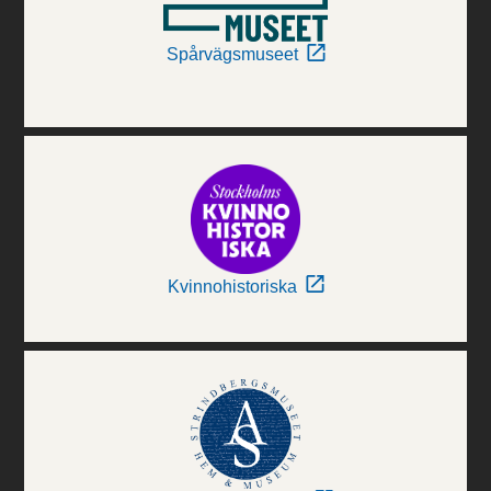
Spårvägsmuseet
Kvinnohistoriska