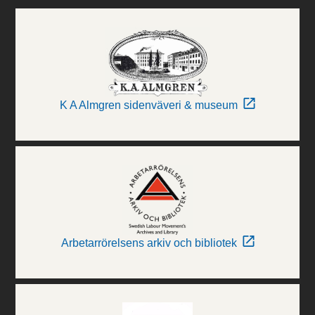
K A Almgren sidenväveri & museum
Arbetarrörelsens arkiv och bibliotek