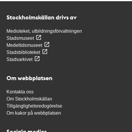
Kontakt
Stockholmskällan
Stockholmskällan drivs av
Medioteket, utbildningsförvaltningen
Stadsmuseet
Medeltidsmuseet
Stadsbiblioteket
Stadsarkivet
Om webbplatsen
Kontakta oss
Om Stockholmskällan
Tillgänglighetsredogörelse
Om kakor på webbplatsen
Sociala medier