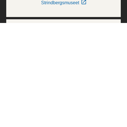
Strindbergsmuseet
Thielska Galleriet
Världskulturmuseerna