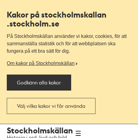
Kakor på stockholmskallan
.stockholm.se
På Stockholmskällan använder vi kakor, cookies, för att
sammanställa statistik och för att webbplatsen ska
fungera på ett bra sätt för dig.
Om kakor på Stockholmskällan
Godkänn alla kakor
Välj vilka kakor vi får använda
Till
Till
Stockholmskällan
navigationen
huvudinnehållet
Historia i ord, ljud och bild