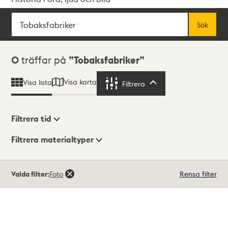
Sök
Fritextsök
Sök
Sökresultat
0
träffar på
Tobaksfabriker
Visa karta
Visa lista
Filtrera
Filtrera
Filtrera tid
Filtrera materialtyper
Visningsläge
Totalt
Valda filter:
Foto
Rensa filter
0
träffar
Lista
Karta