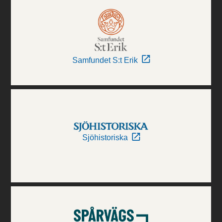
Samfundet S:t Erik
Sjöhistoriska