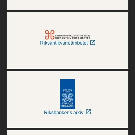
Riksantikvarieämbetet
Riksbankens arkiv