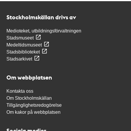
Kontakt
Stockholmskällan
Stockholmskällan drivs av
Medioteket, utbildningsförvaltningen
Stadsmuseet
Medeltidsmuseet
Stadsbiblioteket
Stadsarkivet
Om webbplatsen
Kontakta oss
Om Stockholmskällan
Tillgänglighetsredogörelse
Om kakor på webbplatsen
Sociala medier