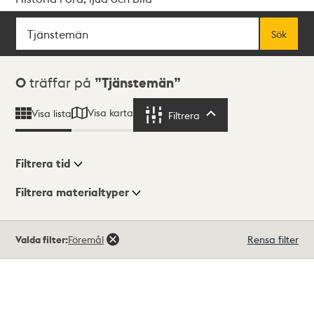
Sök
Fritextsök
Sök
Sökresultat
0
träffar på
Tjänstemän
Visa karta
Visa lista
Filtrera
Filtrera
Filtrera tid
Filtrera materialtyper
Visningsläge
Totalt
Valda filter:
Föremål
Rensa filter
0
träffar
Lista
Karta