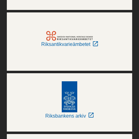
Riksantikvarieämbetet
Riksbankens arkiv