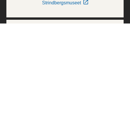
Strindbergsmuseet
Thielska Galleriet
Världskulturmuseerna