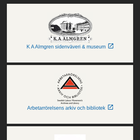
K A Almgren sidenväveri & museum
Arbetarrörelsens arkiv och bibliotek