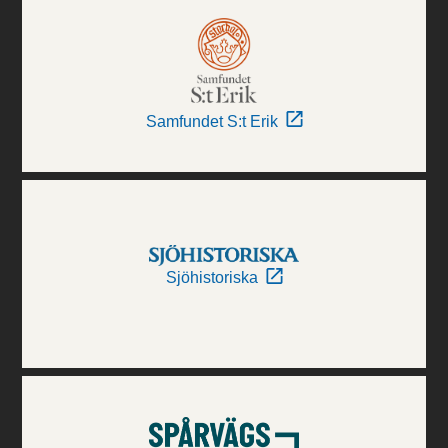
Samfundet S:t Erik
Sjöhistoriska