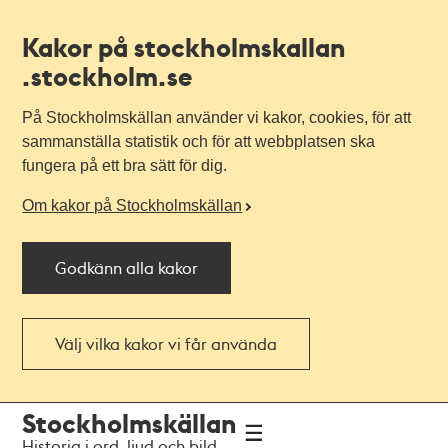
Kakor på stockholmskallan
.stockholm.se
På Stockholmskällan använder vi kakor, cookies, för att
sammanställa statistik och för att webbplatsen ska
fungera på ett bra sätt för dig.
Om kakor på Stockholmskällan
Godkänn alla kakor
Välj vilka kakor vi får använda
Till
Till
Stockholmskällan
navigationen
huvudinnehållet
Historia i ord, ljud och bild