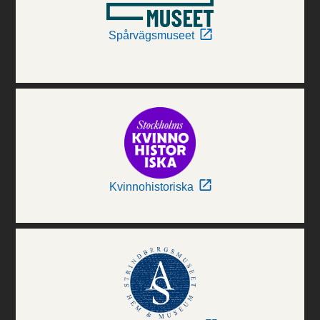
Spårvägsmuseet
Kvinnohistoriska