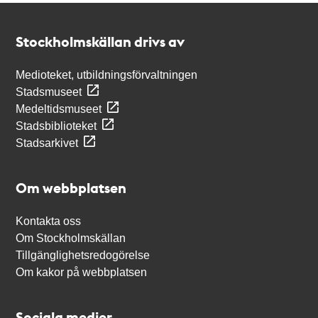
Kontakt
Stockholmskällan
Stockholmskällan drivs av
Medioteket, utbildningsförvaltningen
Stadsmuseet
Medeltidsmuseet
Stadsbiblioteket
Stadsarkivet
Om webbplatsen
Kontakta oss
Om Stockholmskällan
Tillgänglighetsredogörelse
Om kakor på webbplatsen
Sociala medier