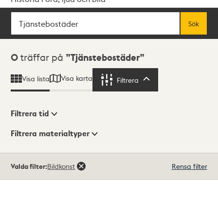
Sök
Fritextsök
Sök
Sökresultat
0
träffar på
Tjänstebostäder
Visa karta
Visa lista
Filtrera
Filtrera
Filtrera tid
Filtrera materialtyper
Visningsläge
Totalt
Valda filter:
Bildkonst
Rensa filter
0
träffar
Lista
Karta