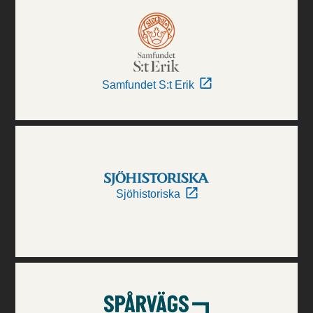
Samfundet S:t Erik
Sjöhistoriska