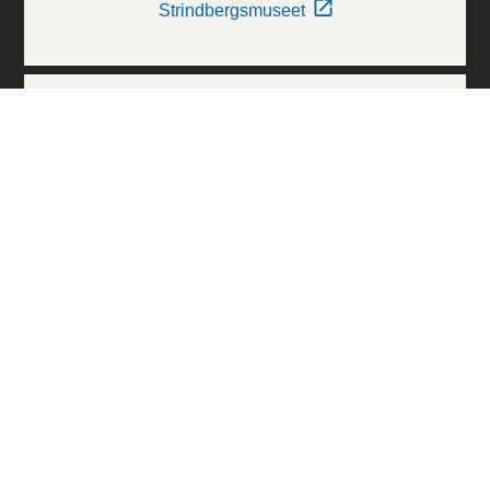
Strindbergsmuseet
Thielska Galleriet
Världskulturmuseerna