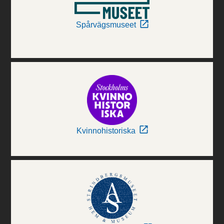
Spårvägsmuseet
Kvinnohistoriska