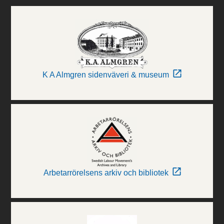
K A Almgren sidenväveri & museum
Arbetarrörelsens arkiv och bibliotek