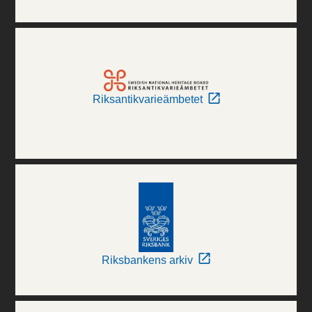
Riksantikvarieämbetet
Riksbankens arkiv