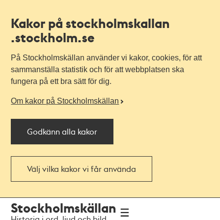
Kakor på stockholmskallan
.stockholm.se
På Stockholmskällan använder vi kakor, cookies, för att
sammanställa statistik och för att webbplatsen ska
fungera på ett bra sätt för dig.
Om kakor på Stockholmskällan
Godkänn alla kakor
Välj vilka kakor vi får använda
Till
Till
Stockholmskällan
navigationen
huvudinnehållet
Historia i ord, ljud och bild