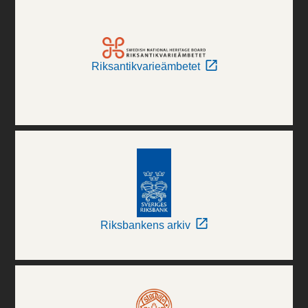
Riksantikvarieämbetet
Riksbankens arkiv