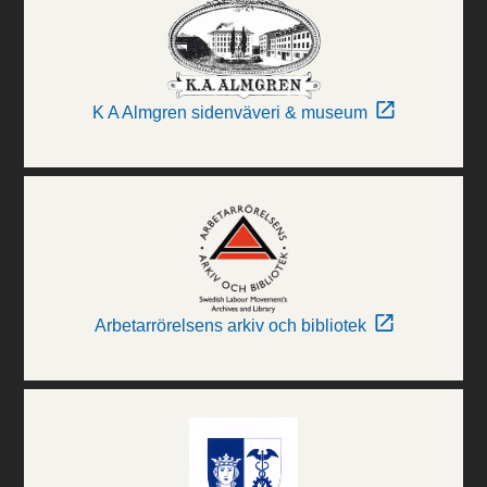
K A Almgren sidenväveri & museum
Arbetarrörelsens arkiv och bibliotek