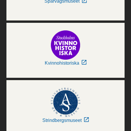
Spårvägsmuseet
Kvinnohistoriska
Strindbergsmuseet