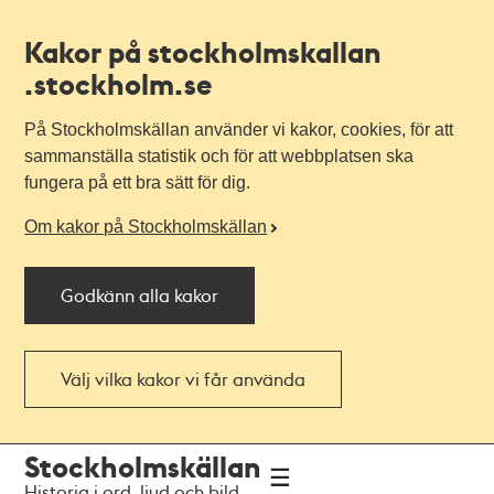
Kakor på stockholmskallan
.stockholm.se
På Stockholmskällan använder vi kakor, cookies, för att
sammanställa statistik och för att webbplatsen ska
fungera på ett bra sätt för dig.
Om kakor på Stockholmskällan
Godkänn alla kakor
Välj vilka kakor vi får använda
Till
Till
Stockholmskällan
navigationen
huvudinnehållet
Historia i ord, ljud och bild