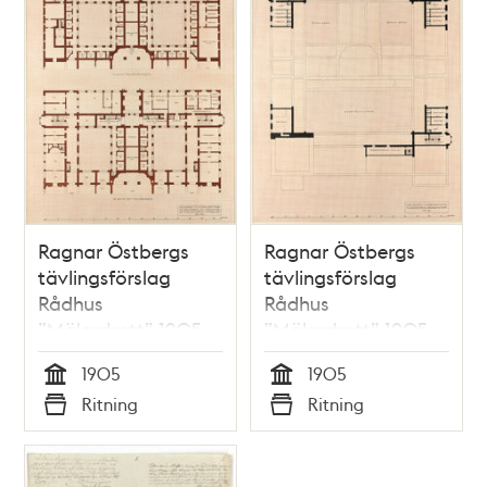
Ragnar Östbergs
Ragnar Östbergs
tävlingsförslag
tävlingsförslag
Rådhus
Rådhus
”Mälardrott” 1905,
”Mälardrott” 1905,
tillägg fullständigt
planritning 1 ½ tr.
1905
1905
fängelse, plan
Tid
Tid
Ritning
Ritning
källar- och
Typ
Typ
bottenvåning