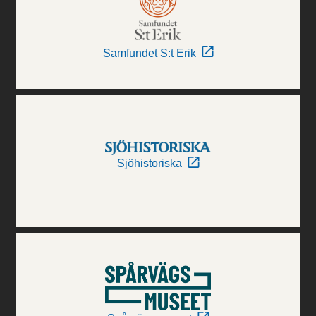
Samfundet S:t Erik
Sjöhistoriska