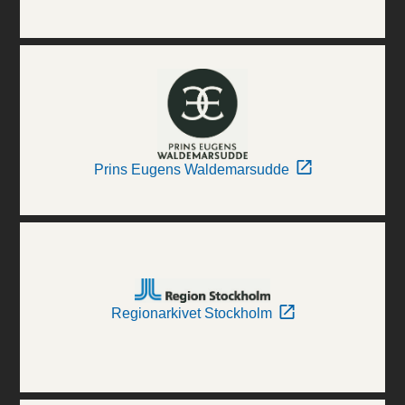
Prins Eugens Waldemarsudde
Regionarkivet Stockholm