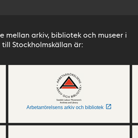
 mellan arkiv, bibliotek och museer i
till Stockholmskällan är:
Arbetarrörelsens arkiv och bibliotek