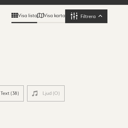
Visa karta
Visa lista
Filtrera
Filtrera
Text
(
38
)
Ljud
(
0
)