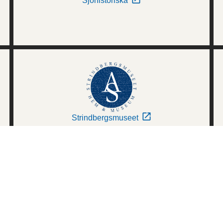
Sjöhistoriska
Strindbergsmuseet