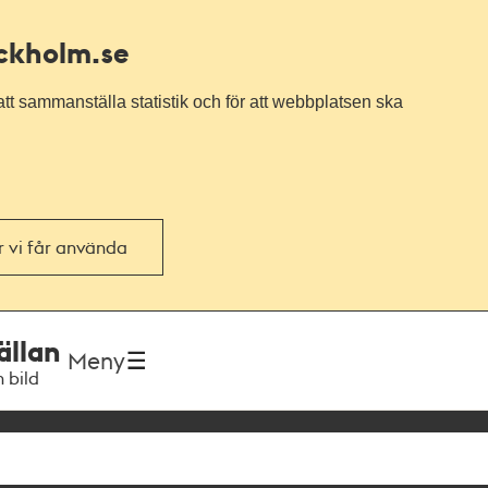
ockholm.se
tt sammanställa statistik och för att webbplatsen ska
or vi får använda
ällan
Meny
h bild