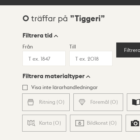
0
Tiggeri
träffar på
Sökresultat
Filtrera tid
Från
Till
Visningsläge
Filtrer
Filtrera materialtyper
Lista
Karta
Visa inte lärarhandledningar
Ritning
(
0
)
Föremål
(
0
)
Karta
(
0
)
Bildkonst
(
0
)