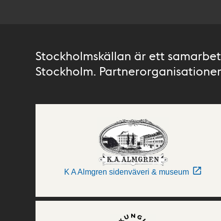
Stockholmskällan är ett samarbete
Stockholm. Partnerorganisationer 
K A Almgren sidenväveri & museum