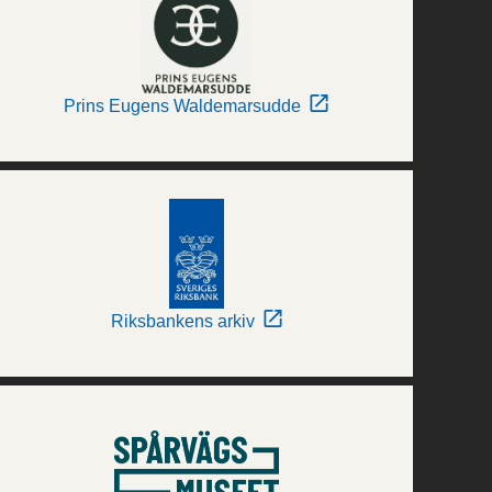
Prins Eugens Waldemarsudde
Riksbankens arkiv