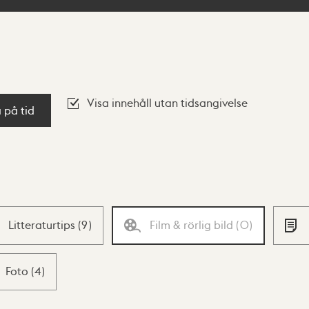
Visa innehåll utan tidsangivelse
a på tid
Litteraturtips
(
9
)
Film & rörlig bild
(
0
)
Foto
(
4
)