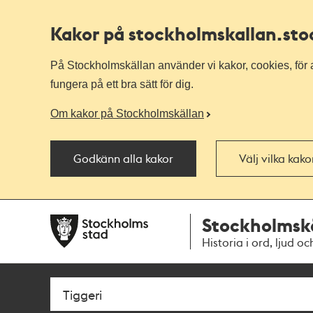
Kakor på stockholmskallan
.st
På Stockholmskällan använder vi kakor, cookies, för a
fungera på ett bra sätt för dig.
Om kakor på Stockholmskällan
Godkänn alla kakor
Välj vilka kak
Till
Till
Stockholmsk
navigationen
huvudinnehållet
Historia i ord, ljud oc
Sök
Fritextsök