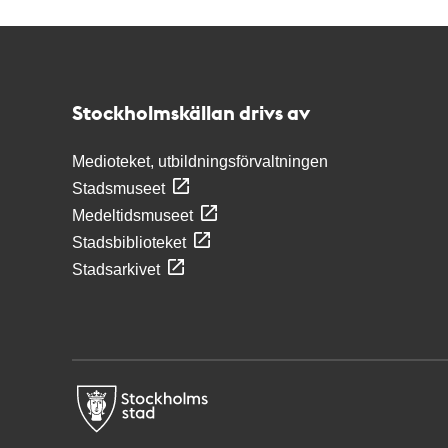
Kontakt
Stockholmskällan
Stockholmskällan drivs av
Medioteket, utbildningsförvaltningen
Stadsmuseet
Medeltidsmuseet
Stadsbiblioteket
Stadsarkivet