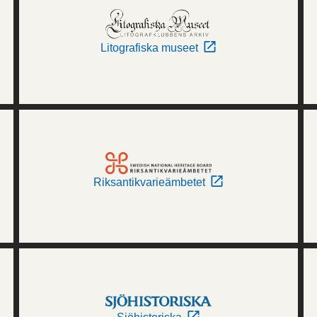
Litografiska museet
Riksantikvarieämbetet