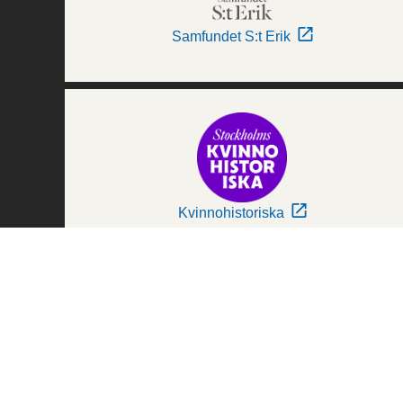
Samfundet S:t Erik
Kvinnohistoriska
Världskulturmuseerna