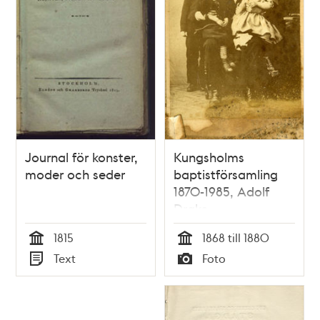
Journal för konster,
Kungsholms
moder och seder
baptistförsamling
1870-1985, Adolf
Drake
1815
1868 till 1880
Tid
Tid
Text
Foto
Typ
Typ