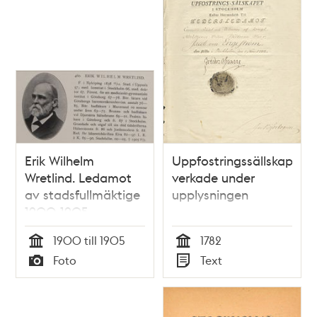
Erik Wilhelm
Uppfostringssällskapet
Wretlind. Ledamot
verkade under
av stadsfullmäktige
upplysningen
1900-1905
1900 till 1905
1782
Tid
Tid
Foto
Text
Typ
Typ