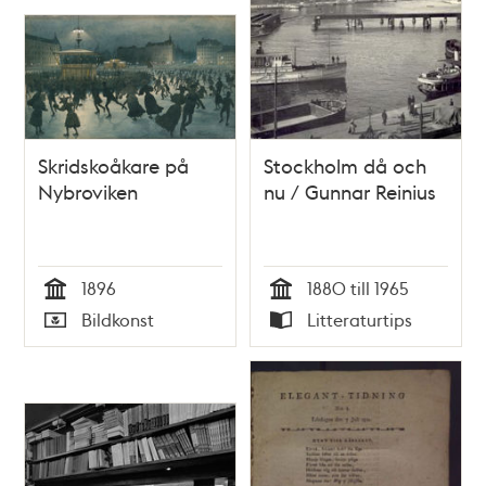
Skridskoåkare på
Stockholm då och
Nybroviken
nu / Gunnar Reinius
1896
1880 till 1965
Tid
Tid
Bildkonst
Litteraturtips
Typ
Typ