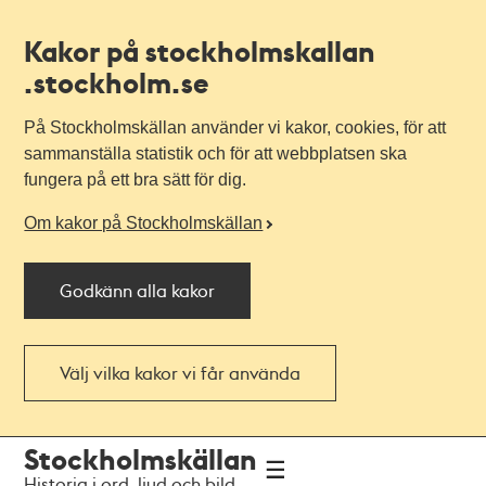
Kakor på stockholmskallan
.stockholm.se
På Stockholmskällan använder vi kakor, cookies, för att
sammanställa statistik och för att webbplatsen ska
fungera på ett bra sätt för dig.
Om kakor på Stockholmskällan
Godkänn alla kakor
Välj vilka kakor vi får använda
Till
Till
Stockholmskällan
navigationen
huvudinnehållet
Historia i ord, ljud och bild