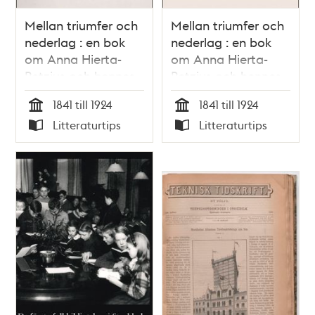
Mellan triumfer och
Mellan triumfer och
nederlag : en bok
nederlag : en bok
om Anna Hierta-
om Anna Hierta-
Retzius och hennes
Retzius och hennes
tid. Volym 1. Lars
tid. Volym 2. "A
1841 till 1924
1841 till 1924
Johan Hiertas
charming bitch of a
Tid
Tid
Litteraturtips
Litteraturtips
dotter Anna /
wife" / Gerda
Typ
Typ
Gerda Helena
Helena Lindskog
Lindskog