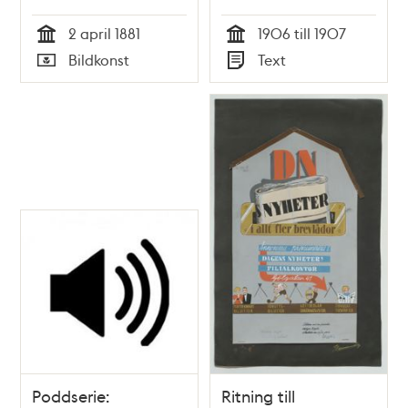
Lovisas Vårdanstalt
2 april 1881
1906 till 1907
för sjuka barn" -
Tid
Tid
Bildkonst
Text
tryckt illustration
Typ
Typ
1881
Poddserie:
Ritning till