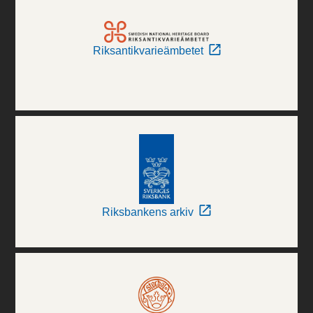
Riksantikvarieämbetet
Riksbankens arkiv