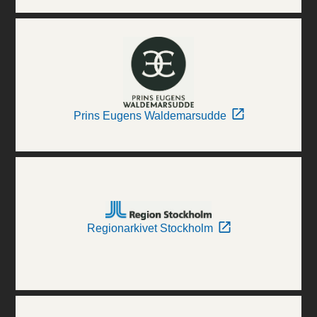
Prins Eugens Waldemarsudde
Regionarkivet Stockholm