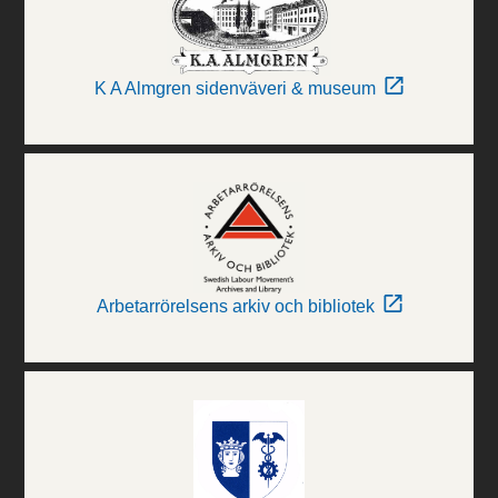
K A Almgren sidenväveri & museum
Arbetarrörelsens arkiv och bibliotek