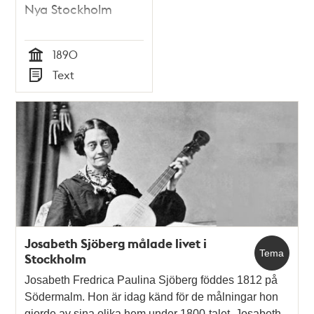
Nya Stockholm
1890
Tid
Text
Typ
Josabeth Sjöberg målade livet i
Tema
Stockholm
Josabeth Fredrica Paulina Sjöberg föddes 1812 på
Södermalm. Hon är idag känd för de målningar hon
gjorde av sina olika hem under 1800-talet. Josabeth