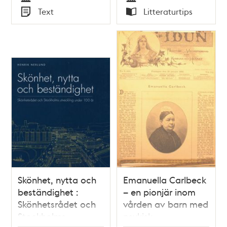
Tid
Tid
Text
Litteraturtips
Typ
Typ
Skönhet, nytta och
Emanuella Carlbeck
beständighet :
– en pionjär inom
Skönhetsrådet och
vården av barn med
Stockholms
psykisk