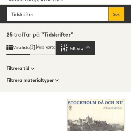
Sök
Fritextsök
Sök
Sökresultat
25
träffar på
Tidskrifter
Visa karta
Visa lista
Filtrera
Filtrera
Filtrera tid
Filtrera materialtyper
Visningsläge
Totalt
25
träffar
Lista
Karta