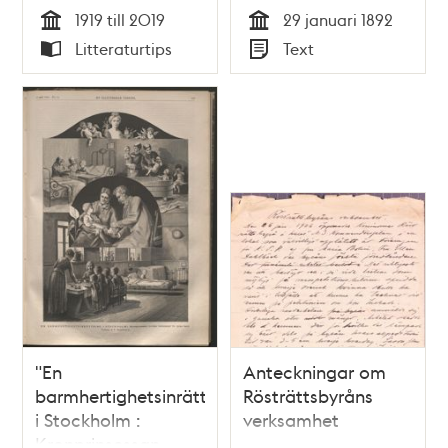
utveckling under
funktionsnedsättning
1919 till 2019
29 januari 1892
100 år / Henrik
Tid
Tid
Litteraturtips
Text
Nerlund
Typ
Typ
"En
Anteckningar om
barmhertighetsinrättning
Rösträttsbyråns
i Stockholm :
verksamhet
Kronprinsessan