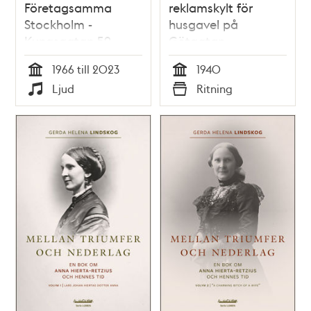
Företagsamma
reklamskylt för
Stockholm -
husgavel på
Kungsgatan 59,
Götgatan
Mah-Jong
1966 till 2023
1940
Tid
Tid
Ljud
Ritning
Typ
Typ