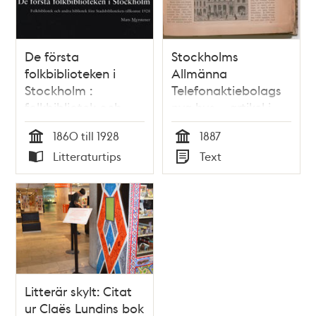
De första
Stockholms
folkbiblioteken i
Allmänna
Stockholm :
Telefonaktiebolags
folkbibliotek och
nya hus – artikel i
andra bibliotek i
Teknisk Tidskrift 1887
1860 till 1928
1887
Stockholm före
Tid
Tid
Litteraturtips
Text
Stadsbibliotekets
Typ
Typ
tillkomst 1928 /
Mats Myrstener
Litterär skylt: Citat
ur Claës Lundins bok