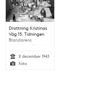
Drottning Kristinas
Väg 15. Tidningen
Blandarens
redaktion i Tekniska
Högskolans
2 december 1943
studentkårs kårhus.
Tid
Foto
Typ