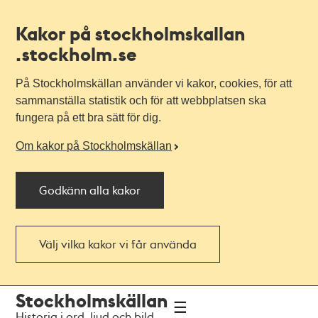
Kakor på stockholmskallan
.stockholm.se
På Stockholmskällan använder vi kakor, cookies, för att
sammanställa statistik och för att webbplatsen ska
fungera på ett bra sätt för dig.
Om kakor på Stockholmskällan
Godkänn alla kakor
Välj vilka kakor vi får använda
Till
Till
Stockholmskällan
navigationen
huvudinnehållet
Historia i ord, ljud och bild