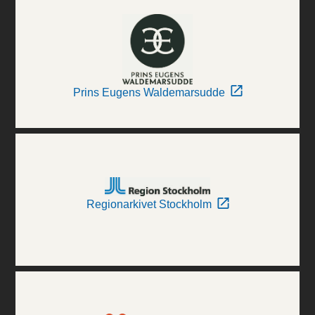
Prins Eugens Waldemarsudde
Regionarkivet Stockholm