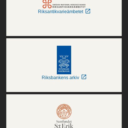
Riksantikvarieämbetet
Riksbankens arkiv