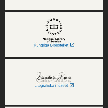
Kungliga Biblioteket
Litografiska museet