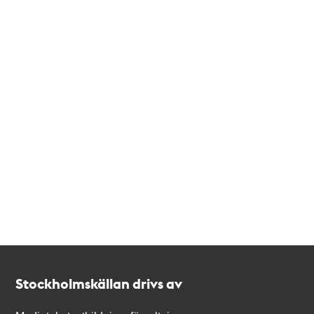
Kontakt
Stockholmskällan
Stockholmskällan drivs av