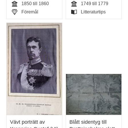
1850 till 1860
1749 till 1779
Tid
Tid
Föremål
Litteraturtips
Typ
Typ
Vävt porträtt av
Blått sidentyg till