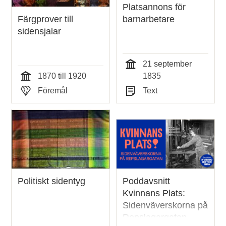
Platsannons för
Färgprover till
barnarbetare
sidensjalar
21 september
Tid
1870 till 1920
1835
Tid
Föremål
Text
Typ
Typ
Politiskt sidentyg
Poddavsnitt
Kvinnans Plats:
Sidenväverskorna på
Repslagargatan