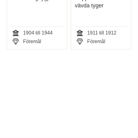
vävda tyger
1904 till 1944
1911 till 1912
Tid
Tid
Föremål
Föremål
Typ
Typ
Tidigare