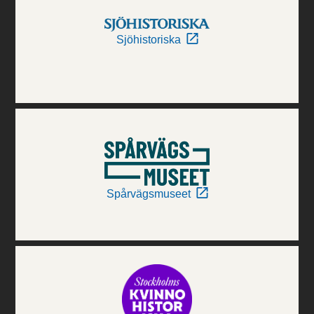
Sjöhistoriska
Spårvägsmuseet