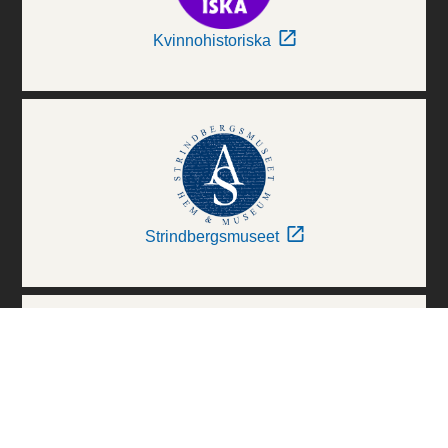
Kvinnohistoriska
Strindbergsmuseet
Thielska Galleriet