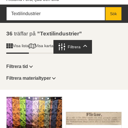
Sök
Fritextsök
Sök
Sökresultat
36
träffar på
Textilindustrier
Visa karta
Visa lista
Filtrera
Filtrera
Filtrera tid
Filtrera materialtyper
Visningsläge
Totalt
36
träffar
Lista
Karta