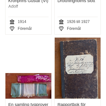
Kronprins Gustaf (VI)
Drottningholms slott
Adolf
1914
1926 till 1927
Tid
Tid
Föremål
Föremål
Typ
Typ
En samling tygprover
Rapportbok för