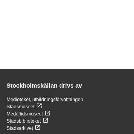
Kontakt
Stockholmskällan
Stockholmskällan drivs av
Medioteket, utbildningsförvaltningen
Stadsmuseet
Medeltidsmuseet
Stadsbiblioteket
Stadsarkivet