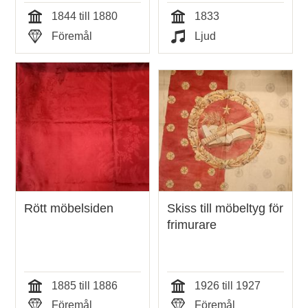
1844 till 1880
1833
Tid
Tid
Föremål
Ljud
Typ
Typ
Rött möbelsiden
Skiss till möbeltyg för
frimurare
1885 till 1886
1926 till 1927
Tid
Tid
Föremål
Föremål