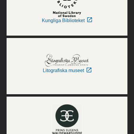
Kungliga Biblioteket
Litografiska museet