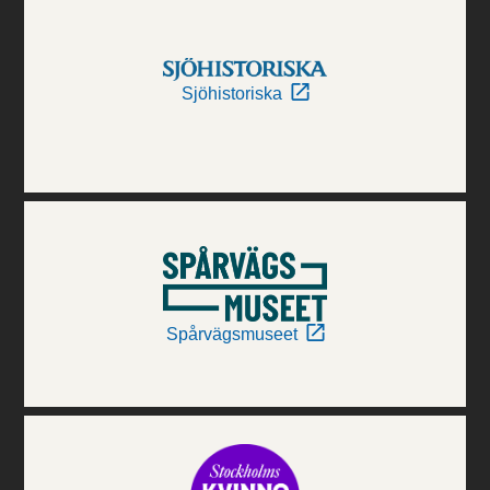
Sjöhistoriska
Spårvägsmuseet