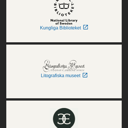
Kungliga Biblioteket
Litografiska museet