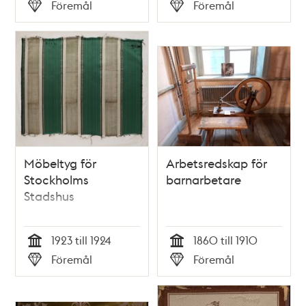
Tid
Tid
Föremål
Föremål
Typ
Typ
Möbeltyg för
Arbetsredskap för
Stockholms
barnarbetare
Stadshus
1923 till 1924
1860 till 1910
Tid
Tid
Föremål
Föremål
Typ
Typ