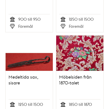
900 till 950
1250 till 1500
Tid
Tid
Föremål
Föremål
Typ
Typ
Medeltida sax,
Möbelsiden från
sisare
1870-talet
1250 till 1500
1850 till 1870