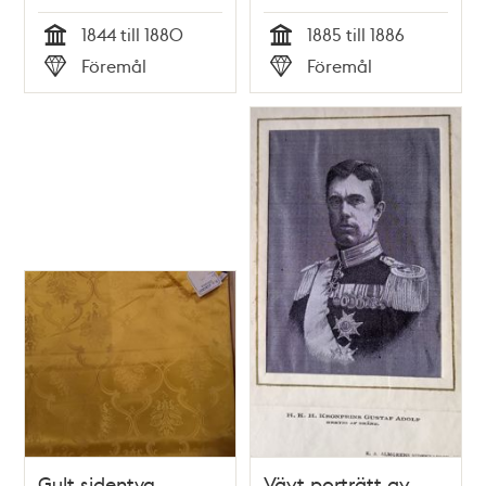
1844 till 1880
1885 till 1886
Tid
Tid
Föremål
Föremål
Typ
Typ
Gult sidentyg
Vävt porträtt av