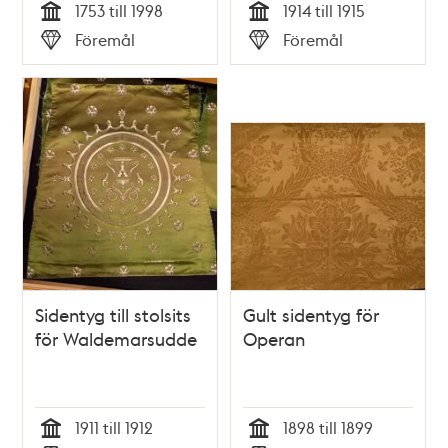
1753 till 1998
1914 till 1915
Tid
Tid
Föremål
Föremål
Typ
Typ
Sidentyg till stolsits
Gult sidentyg för
för Waldemarsudde
Operan
1911 till 1912
1898 till 1899