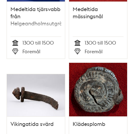
Medeltida tjärsvabb
Medeltida
från
mässingsnål
Helgeandholmsutgrävningen
1300 till 1500
1300 till 1500
Tid
Tid
Föremål
Föremål
Typ
Typ
Vikingatida svärd
Klädesplomb