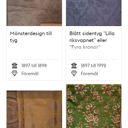
Mönsterdesign till
Blått sidentyg "Lilla
tyg
riksvapnet" eller
"Fyra kronor"
1897 till 1898
1897 till 1992
Tid
Tid
Föremål
Föremål
Typ
Typ