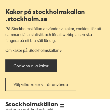
Kakor på stockholmskallan
.stockholm.se
På Stockholmskällan använder vi kakor, cookies, för att
sammanställa statistik och för att webbplatsen ska
fungera på ett bra sätt för dig.
Om kakor på Stockholmskällan
Godkänn alla kakor
Välj vilka kakor vi får använda
Till
Till
Stockholmskällan
navigationen
huvudinnehållet
Historia i ord, ljud och bild