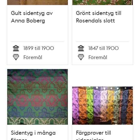
Gult sidentyg av
Grönt sidentyg till
Anna Boberg
Rosendals slott
1899 till 1900
1847 till 1900
Tid
Tid
Föremål
Föremål
Typ
Typ
Sidentyg i många
Färgprover till
färger
sidensjalar