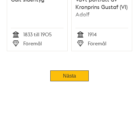
Kronprins Gustaf (VI)
Adolf
1833 till 1905
1914
Tid
Tid
Föremål
Föremål
Typ
Typ
Nästa