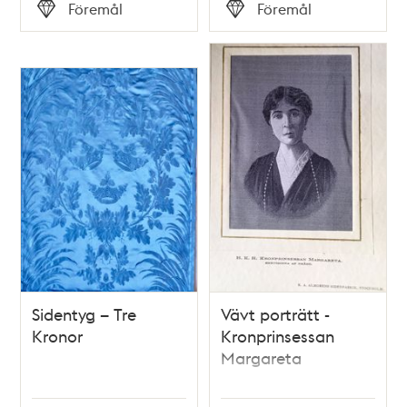
Tid
Tid
Föremål
Föremål
Typ
Typ
Sidentyg – Tre
Vävt porträtt -
Kronor
Kronprinsessan
Margareta