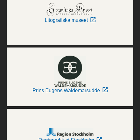
Litografiska museet
Prins Eugens Waldemarsudde