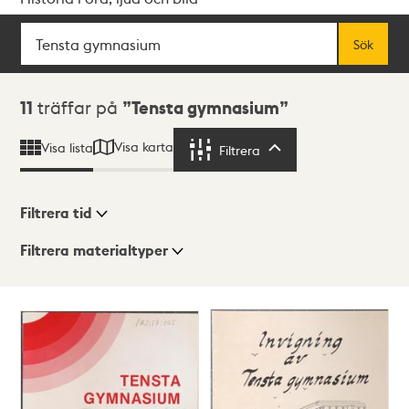
Sök
Fritextsök
Sök
Sökresultat
11
träffar på
Tensta gymnasium
Visa karta
Visa lista
Filtrera
Filtrera
Filtrera tid
Filtrera materialtyper
Visningsläge
Totalt
11
träffar
Lista
Karta