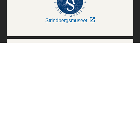
Strindbergsmuseet
Thielska Galleriet
Världskulturmuseerna