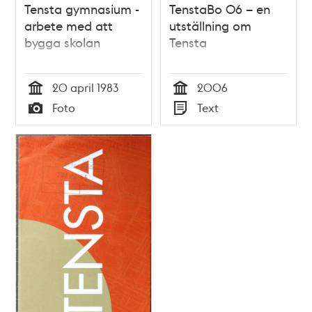
Tensta gymnasium -
TenstaBo 06 – en
arbete med att
utställning om
bygga skolan
Tensta
20 april 1983
2006
Tid
Tid
Foto
Text
Typ
Typ