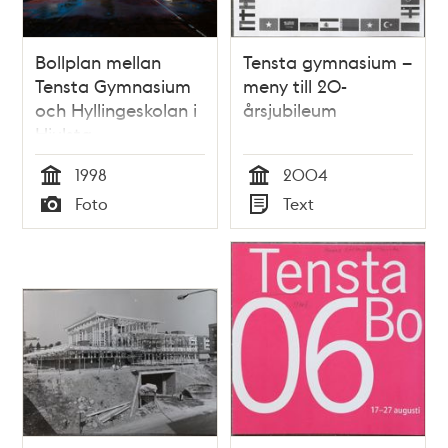
Bollplan mellan
Tensta gymnasium –
Tensta Gymnasium
meny till 20-
och Hyllingeskolan i
årsjubileum
Hjulsta
1998
2004
Tid
Tid
Foto
Text
Typ
Typ