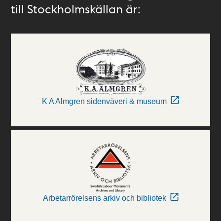
till Stockholmskällan är:
K A Almgren sidenväveri & museum
Arbetarrörelsens arkiv och bibliotek