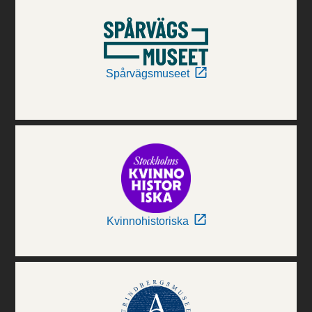
Spårvägsmuseet
Kvinnohistoriska