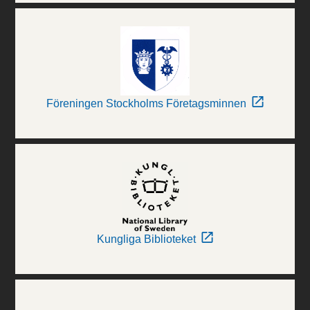
Föreningen Stockholms Företagsminnen
Kungliga Biblioteket