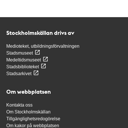
Kontakt
Stockholmskällan
Stockholmskällan drivs av
Medioteket, utbildningsförvaltningen
Stadsmuseet
Medeltidsmuseet
Stadsbiblioteket
Stadsarkivet
Om webbplatsen
Kontakta oss
Om Stockholmskällan
Tillgänglighetsredogörelse
Om kakor på webbplatsen