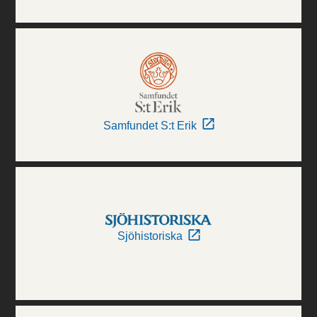
Samfundet S:t Erik
Sjöhistoriska