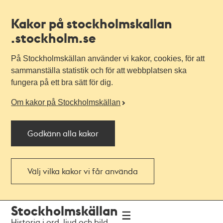
Kakor på stockholmskallan
.stockholm.se
På Stockholmskällan använder vi kakor, cookies, för att
sammanställa statistik och för att webbplatsen ska
fungera på ett bra sätt för dig.
Om kakor på Stockholmskällan
Godkänn alla kakor
Välj vilka kakor vi får använda
Till
Till
Stockholmskällan
navigationen
huvudinnehållet
Historia i ord, ljud och bild