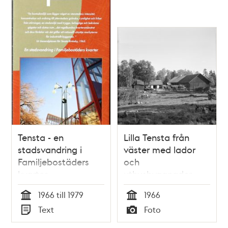
Tensta - en
Lilla Tensta från
stadsvandring i
väster med lador
Familjebostäders
och
kvarter
uthusbyggnader.
1966 till 1979
1966
Tid
Tid
Text
Foto
Typ
Typ