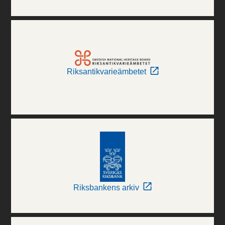
Riksantikvarieämbetet
Riksbankens arkiv