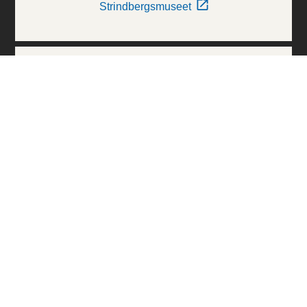
Strindbergsmuseet
Thielska Galleriet
Världskulturmuseerna