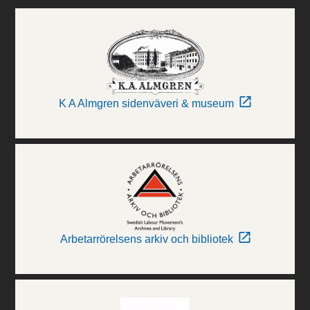
K A Almgren sidenväveri & museum
Arbetarrörelsens arkiv och bibliotek