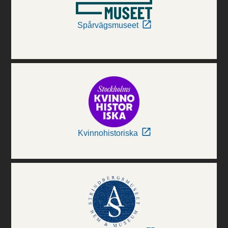
Spårvägsmuseet
Kvinnohistoriska