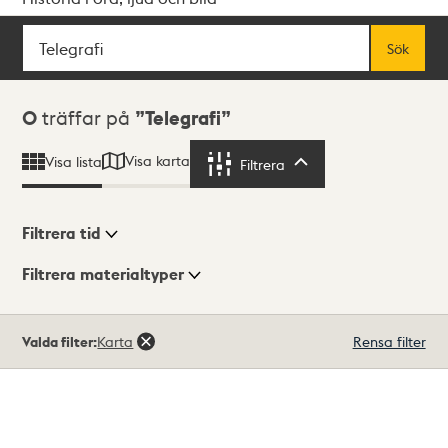
Sök
Fritextsök
Sök
Sökresultat
0
träffar på
Telegrafi
Visa karta
Visa lista
Filtrera
Filtrera
Filtrera tid
Filtrera materialtyper
Visningsläge
Totalt
Valda filter:
Karta
Rensa filter
0
träffar
Lista
Karta