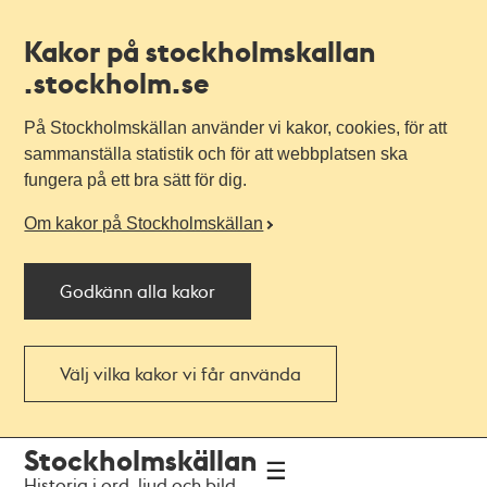
Kakor på stockholmskallan
.stockholm.se
På Stockholmskällan använder vi kakor, cookies, för att
sammanställa statistik och för att webbplatsen ska
fungera på ett bra sätt för dig.
Om kakor på Stockholmskällan
Godkänn alla kakor
Välj vilka kakor vi får använda
Till
Till
Stockholmskällan
navigationen
huvudinnehållet
Historia i ord, ljud och bild