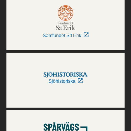
Samfundet S:t Erik
Sjöhistoriska