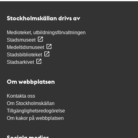
Kontakt
Stockholmskällan
Stockholmskällan drivs av
Medioteket, utbildningsförvaltningen
Stadsmuseet
Medeltidsmuseet
Stadsbiblioteket
Stadsarkivet
Om webbplatsen
Kontakta oss
Om Stockholmskällan
Tillgänglighetsredogörelse
Om kakor på webbplatsen
Sociala medier