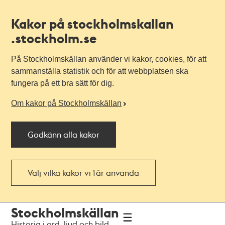
Kakor på stockholmskallan
.stockholm.se
På Stockholmskällan använder vi kakor, cookies, för att
sammanställa statistik och för att webbplatsen ska
fungera på ett bra sätt för dig.
Om kakor på Stockholmskällan
Godkänn alla kakor
Välj vilka kakor vi får använda
Till
Till
Stockholmskällan
navigationen
huvudinnehållet
Historia i ord, ljud och bild