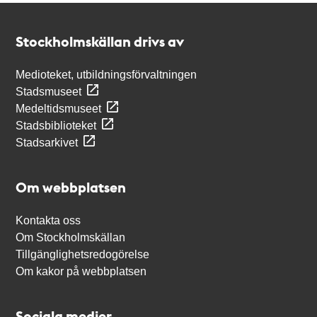
Kontakt
Stockholmskällan
Stockholmskällan drivs av
Medioteket, utbildningsförvaltningen
Stadsmuseet
Medeltidsmuseet
Stadsbiblioteket
Stadsarkivet
Om webbplatsen
Kontakta oss
Om Stockholmskällan
Tillgänglighetsredogörelse
Om kakor på webbplatsen
Sociala medier