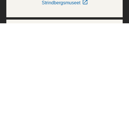
Strindbergsmuseet
Thielska Galleriet
Världskulturmuseerna