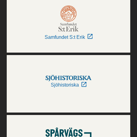
Samfundet S:t Erik
Sjöhistoriska