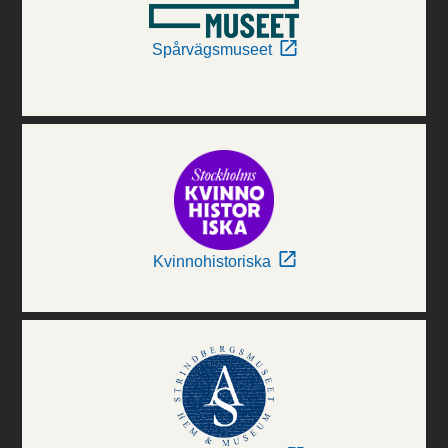
Spårvägsmuseet
Kvinnohistoriska