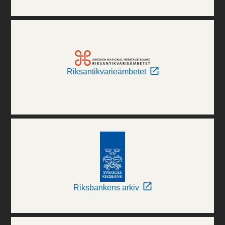
Riksantikvarieämbetet
Riksbankens arkiv