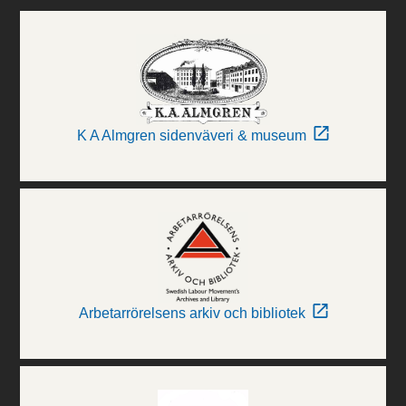
K A Almgren sidenväveri & museum
Arbetarrörelsens arkiv och bibliotek