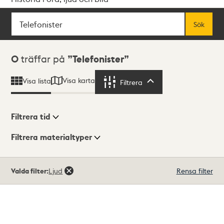
Sök
Fritextsök
Sök
Sökresultat
0
träffar på
Telefonister
Visa karta
Visa lista
Filtrera
Filtrera
Filtrera tid
Filtrera materialtyper
Visningsläge
Totalt
Valda filter:
Ljud
Rensa filter
0
träffar
Lista
Karta