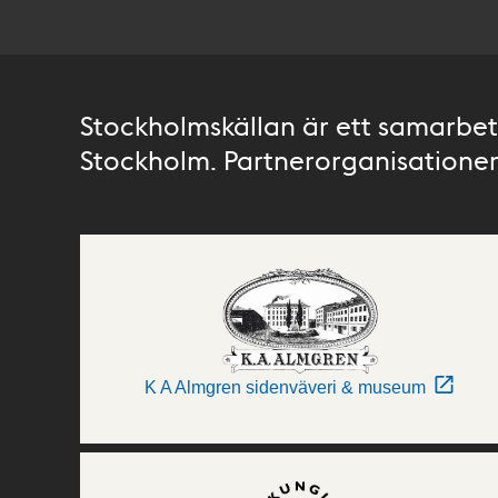
Stockholmskällan är ett samarbete
Stockholm. Partnerorganisationer 
K A Almgren sidenväveri & museum