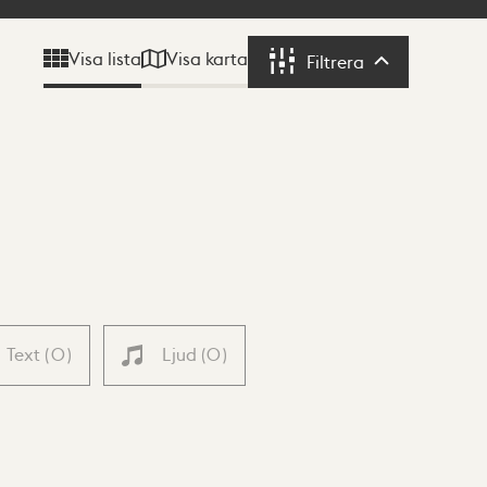
Visa karta
Visa lista
Filtrera
Filtrera
Text
(
0
)
Ljud
(
0
)