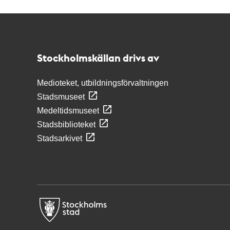
Kontakt
Stockholmskällan
Stockholmskällan drivs av
Medioteket, utbildningsförvaltningen
Stadsmuseet
Medeltidsmuseet
Stadsbiblioteket
Stadsarkivet