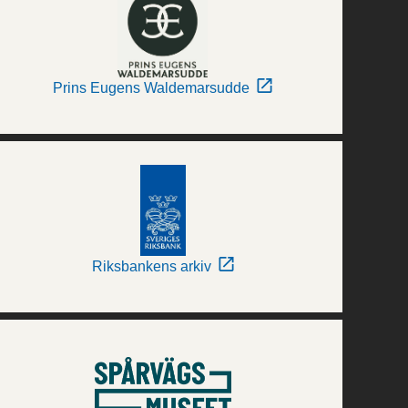
Prins Eugens Waldemarsudde
Riksbankens arkiv