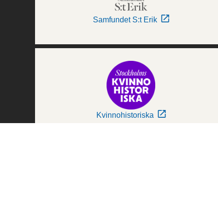
Samfundet S:t Erik
Kvinnohistoriska
Världskulturmuseerna