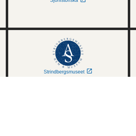
Sjöhistoriska
Strindbergsmuseet