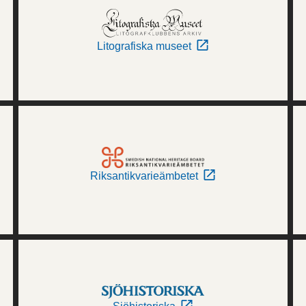
Litografiska museet
Riksantikvarieämbetet