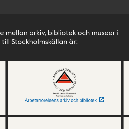
 mellan arkiv, bibliotek och museer i
till Stockholmskällan är:
Arbetarrörelsens arkiv och bibliotek