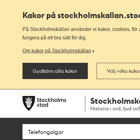
Kakor på stockholmskallan
.st
På Stockholmskällan använder vi kakor, cookies, för a
fungera på ett bra sätt för dig.
Om kakor på Stockholmskällan
Godkänn alla kakor
Välj vilka kak
Till
Till
Stockholmsk
navigationen
huvudinnehållet
Historia i ord, ljud oc
Sök
Fritextsök