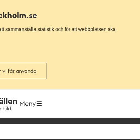
ockholm.se
tt sammanställa statistik och för att webbplatsen ska
or vi får använda
ällan
Meny
h bild