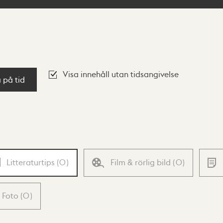
Visa innehåll utan tidsangivelse
a på tid
Litteraturtips
(
0
)
Film & rörlig bild
(
0
)
Foto
(
0
)