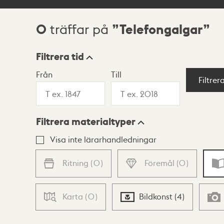
0
Telefongalgar
träffar på
Sökresultat
Filtrera tid
Från
Till
Visningsläge
Filtrer
Filtrera materialtyper
Lista
Karta
Visa inte lärarhandledningar
Ritning
(
0
)
Föremål
(
0
)
Karta
(
0
)
Bildkonst
(
4
)